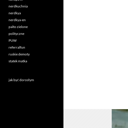
nerdkuchnia
nerdkya
nerdkya-en
palto zielone
polityczne
PUW
referralfun
ruskie demoty
statek matka
jak być dorosłym