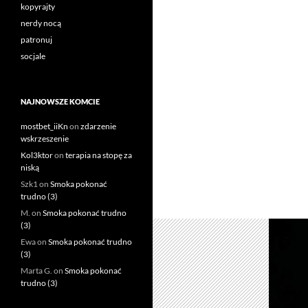
kopyrajty
nerdy nocą
patronuj
socjale
NAJNOWSZE KOMCIE
mostbet_iiKn
on
zdarzenie
wskrzeszenie
Kol3ktor
on
terapia na stopę za
niską
Szk1
on
Smoka pokonać
trudno (3)
M.
on
Smoka pokonać trudno
(3)
Ewa
on
Smoka pokonać trudno
(3)
Marta G.
on
Smoka pokonać
trudno (3)