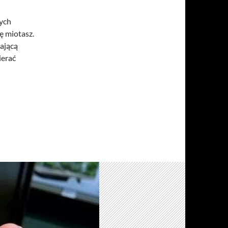
rych
ię miotasz.
ającą
ierać
ość