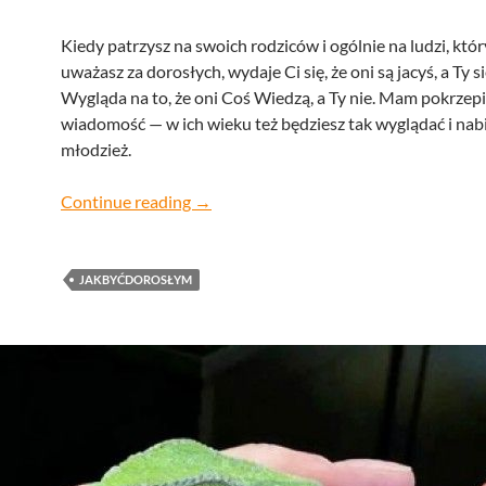
Kiedy patrzysz na swoich rodziców i ogólnie na ludzi, któ
uważasz za dorosłych, wydaje Ci się, że oni są jacyś, a Ty s
Wygląda na to, że oni Coś Wiedzą, a Ty nie. Mam pokrzepi
wiadomość — w ich wieku też będziesz tak wyglądać i nab
młodzież.
jak być dorosłym 4, czyli samoświadom
Continue reading
→
JAKBYĆDOROSŁYM