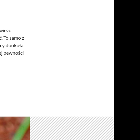
Ć
świeżo
ć. To samo z
scy dookoła
tej pewności
szłość