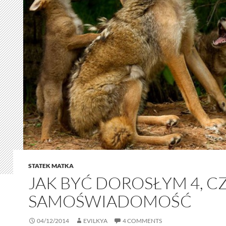
STATEK MATKA
JAK BYĆ DOROSŁYM 4, CZ
SAMOŚWIADOMOŚĆ
04/12/2014
EVILKYA
4 COMMENTS