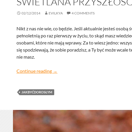
ŚWIETLANA PRZYSZŁOŚ
02/12/2014
EVILKYA
4 COMMENTS
Nikt z nas nie wie, co będzie. Jeśli aktualnie jesteś osobą 
pełnoletnią po raz pierwszy w życiu, to skąd masz wiedzie
osobami, które nie mają wprawy. Za to wiesz jedno: wszy
się spodziewają, że sobie poradzisz, a Ty być może wcale 
nie masz.
jak być dorosłym 2, czyli świetlana przy
Continue reading
→
JAKBYĆDOROSŁYM