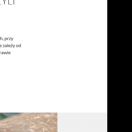
YLI
h, przy
e zależy od
rawie
yć