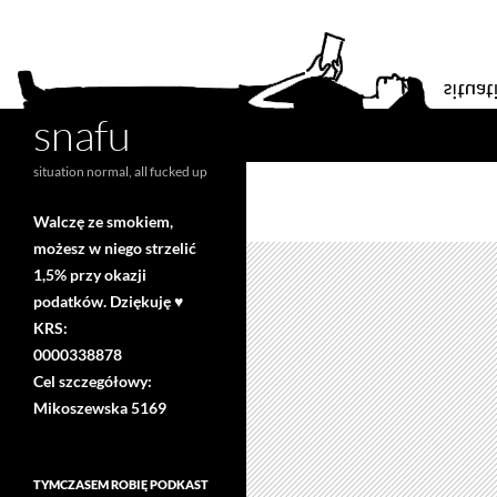
snafu
Search
situation normal, all fucked up
Walczę ze smokiem,
możesz w niego strzelić
1,5% przy okazji
podatków. Dziękuję ♥
KRS:
0000338878
Cel szczegółowy:
Mikoszewska 5169
TYMCZASEM ROBIĘ PODKAST