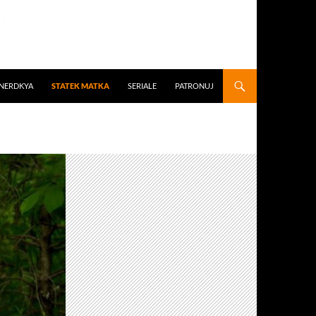
 NERDKYA
STATEK MATKA
SERIALE
PATRONUJ