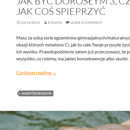
JAK BYĆ DOROSŁYM 3, CZ
JAK COŚ SPIEPRZYĆ
03/12/2014
EVILKYA
LEAVE A COMMENT
Masz za sobą serie egzaminów gimnazjalnych/maturalnyc
okazji których mówiono Ci, jak to całe Twoje przyszłe życi
ich wyniku. Prawdopodobnie zatem już przeczuwasz, że p
wszystko, co robimy, ma jakieś konsekwencje albo skutki.
jak być dorosłym 3, czyli jak coś spieprz
Continue reading
→
JAKBYĆDOROSŁYM