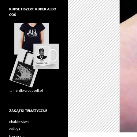
KUPSE TISZERT, KUBEK ALBO
COŚ
→ nerdkya.cupsell.pl
ZAKĄTKI TEMATYCZNE
chakierstwo
evilkya
kanapa tv