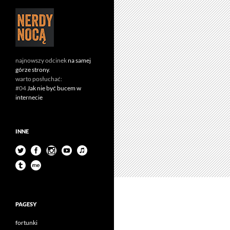
najnowszy odcinek
na samej
górze strony
.
warto posłuchać:
#04
Jak nie być bucem w
internecie
INNE
PAGESY
fortunki