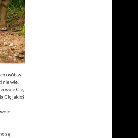
ych osób w
i nie wie,
erwuje Cię,
ą Cię jakieś
swoje
ne są