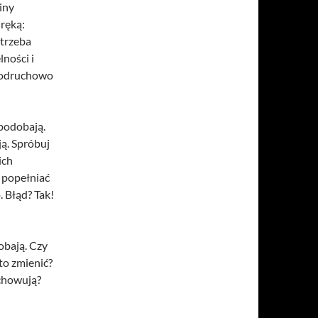
iny
ręką:
 trzeba
ności i
y odruchowo
 podobają.
ą. Spróbuj
ich
e popełniać
. Błąd? Tak!
obają. Czy
to zmienić?
achowują?