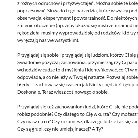
z różnych odruchów i przyzwyczajeń. Można sobie te kole
poprzesuwać. Służą do tego narzędzia, które wszyscy pod 
obserwacja, eksperyment i powtarzalność. Do niektórych
zmienić otoczenie (np. żeby okazać się mistrzem samodziel
rękodzieła, musimy wyprowadzić się od rodziców, którz
wyręczają nas we wszystkim).
Przyglądaj się sobie i przyglądaj się ludziom, którzy Ci się
Świadomie pożyczaj zachowania, przymierzaj, czy Ci pasuj
wchodzić w cudze toki myślenia i identyfikować, co Ci w n
odpowiada, a co nie leży w Twojej naturze. Pozwalaj sobi
błędy — zachowasz się czasem jak NieTy i będzie Ci głupio
Doskonale. Teraz wiesz coś nowego o sobie.
Przyglądaj się też zachowaniom ludzi, które Ci się nie pod
robisz podobnie? Czy dlatego to Cię wkurza? Czy możesz 
Czy masz na co? Czy rozumiesz, dlaczego ludzie tak się z
Czy są głupi, czy nie umieją inaczej? A Ty?