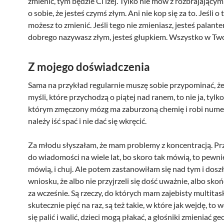
zmienić, tym będzie Ci lżej. Tylko nie mów z rozbrajając
o sobie, że jesteś czymś złym. Ani nie kop się za to. Jeśli o
możesz to zmienić. Jeśli tego nie zmieniasz, jesteś palante
dobrego nazywasz złym, jesteś głupkiem. Wszystko w Two
Z mojego doświadczenia
Sama na przykład regularnie muszę sobie przypominać, że 
myśli, które przychodzą o piątej nad ranem, to nie ja, tyl
którym zmęczony mózg ma zaburzoną chemię i robi numery
należy iść spać i nie dać się wkręcić.
Za młodu słyszałam, że mam problemy z koncentracją. Pr
do wiadomości na wiele lat, bo skoro tak mówią, to pewni
mówią, i chuj. Ale potem zastanowiłam się nad tym i dosz
wniosku, że albo nie przyjrzeli się dość uważnie, albo sko
za wcześnie. Są rzeczy, do których mam zajebisty multitask
skutecznie pięć na raz, są też takie, w które jak wejdę, to
się palić i walić, dzieci mogą płakać, a głośniki zmieniać ge