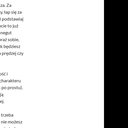
za. Za
, łap się za
 i podstawiaj
cie to już
nnegut
raź sobie,
ak będziesz
a prędzej czy
ść i
 charakteru
 po prostu).
ją
ej.
 trzeba
o nie możesz