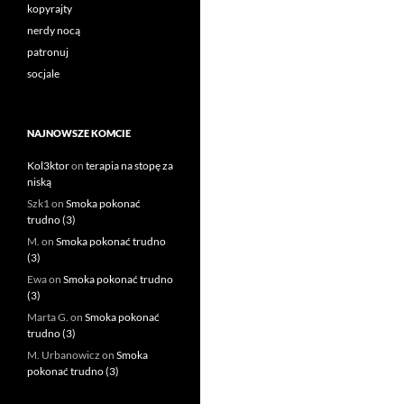
kopyrajty
nerdy nocą
patronuj
socjale
NAJNOWSZE KOMCIE
Kol3ktor
on
terapia na stopę za
niską
Szk1
on
Smoka pokonać
trudno (3)
M.
on
Smoka pokonać trudno
(3)
Ewa
on
Smoka pokonać trudno
(3)
Marta G.
on
Smoka pokonać
trudno (3)
M. Urbanowicz
on
Smoka
pokonać trudno (3)