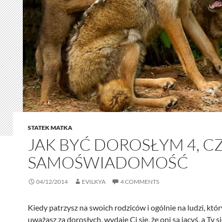
STATEK MATKA
JAK BYĆ DOROSŁYM 4, CZ
SAMOŚWIADOMOŚĆ
04/12/2014
EVILKYA
4 COMMENTS
Kiedy patrzysz na swoich rodziców i ogólnie na ludzi, któ
uważasz za dorosłych, wydaje Ci się, że oni są jacyś, a Ty s