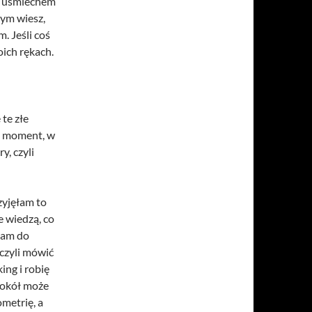
ym uśmiechem
 tym wiesz,
m. Jeśli coś
ich rękach.
te złe
ko moment, w
, czyli
zyjęłam to
e wiedzą, co
łam do
ńczyli mówić
ing i robię
 wokół może
ometrię, a