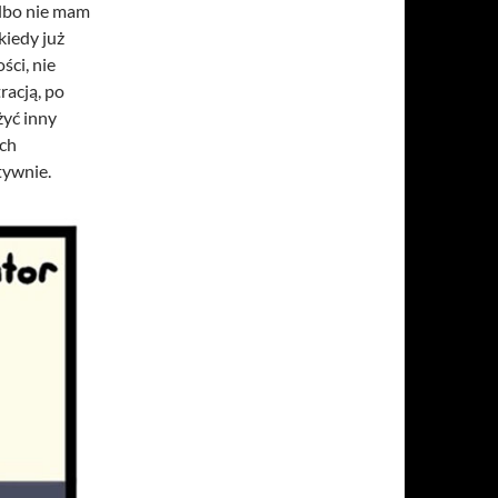
albo nie mam
kiedy już
ści, nie
acją, po
żyć inny
ich
tywnie.