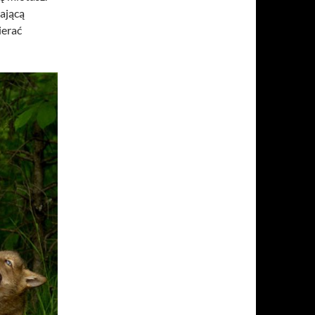
ającą
ierać