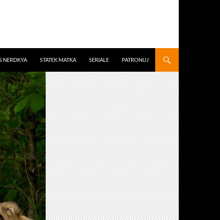
S NERDKYA
STATEK MATKA
SERIALE
PATRONUJ