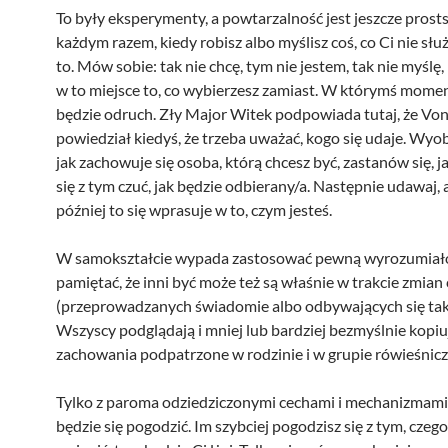
To były eksperymenty, a powtarzalność jest jeszcze prosts
każdym razem, kiedy robisz albo myślisz coś, co Ci nie służy
to. Mów sobie: tak nie chcę, tym nie jestem, tak nie myślę,
w to miejsce to, co wybierzesz zamiast. W którymś momen
będzie odruch. Zły Major Witek podpowiada tutaj, że Vo
powiedział kiedyś, że trzeba uważać, kogo się udaje. Wyob
jak zachowuje się osoba, którą chcesz być, zastanów się, j
się z tym czuć, jak będzie odbierany/a. Następnie udawaj, 
później to się wprasuje w to, czym jesteś.
W samokształcie wypada zastosować pewną wyrozumiało
pamiętać, że inni być może też są właśnie w trakcie zmian
(przeprowadzanych świadomie albo odbywających się tak
Wszyscy podglądają i mniej lub bardziej bezmyślnie kopiu
zachowania podpatrzone w rodzinie i w grupie rówieśnicz
Tylko z paroma odziedziczonymi cechami i mechanizmami
będzie się pogodzić. Im szybciej pogodzisz się z tym, czeg