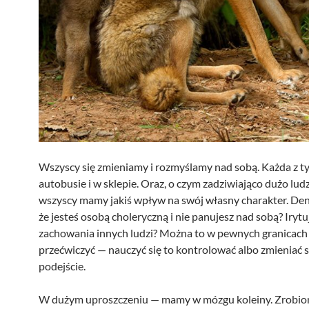
Wszyscy się zmieniamy i rozmyślamy nad sobą. Każda z t
autobusie i w sklepie. Oraz, o czym zadziwiająco dużo ludz
wszyscy mamy jakiś wpływ na swój własny charakter. Den
że jesteś osobą choleryczną i nie panujesz nad sobą? Irytuj
zachowania innych ludzi? Można to w pewnych granicach
przećwiczyć — nauczyć się to kontrolować albo zmieniać 
podejście.
W dużym uproszczeniu — mamy w mózgu koleiny. Zrobio