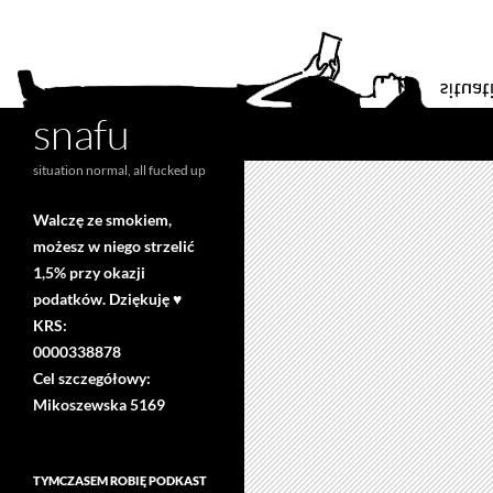
snafu
Search
situation normal, all fucked up
Walczę ze smokiem,
możesz w niego strzelić
1,5% przy okazji
podatków. Dziękuję ♥
KRS:
0000338878
Cel szczegółowy:
Mikoszewska 5169
TYMCZASEM ROBIĘ PODKAST