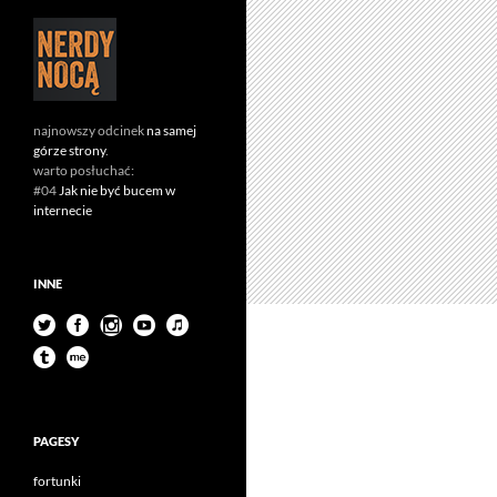
najnowszy odcinek
na samej
górze strony
.
warto posłuchać:
#04
Jak nie być bucem w
internecie
INNE
PAGESY
fortunki