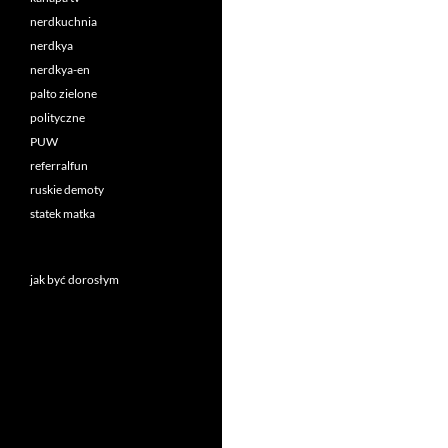
nerdkuchnia
nerdkya
nerdkya-en
palto zielone
polityczne
PUW
referralfun
ruskie demoty
statek matka
jak być dorosłym