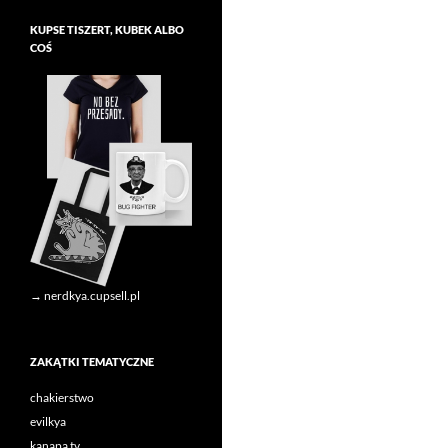
KUPSE TISZERT, KUBEK ALBO
COŚ
→ nerdkya.cupsell.pl
ZAKĄTKI TEMATYCZNE
chakierstwo
evilkya
kanapa tv