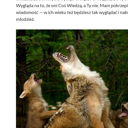
Wygląda na to, że oni Coś Wiedzą, a Ty nie. Mam pokrzepi
wiadomość — w ich wieku też będziesz tak wyglądać i nab
młodzież.