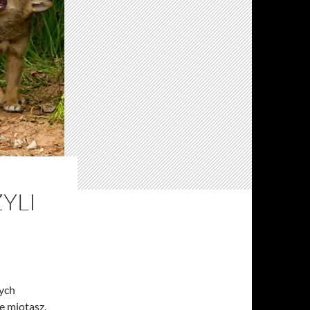
YLI
rych
ię miotasz.