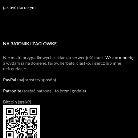
jak być dorosłym
NA BATONIK I ŻAGLÓWKĘ
Nie ma tu przypadkowych reklam, a serwer jeść musi.
Wrzuć monetę
,
a wydam ją na domenę, farby, herbatę, ciastko, risercz lub inne
defraudacje.
PayPal
(najprostszy sposób)
Patronite
(zostać patroną - to brzmi godnie)
Bitcoin (srsly?)