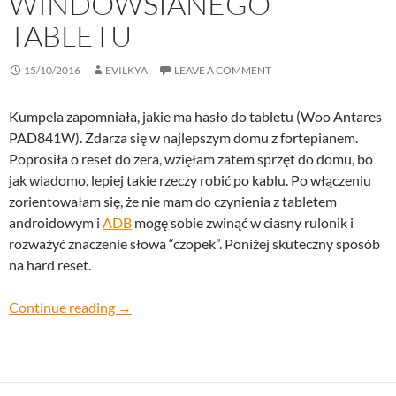
WINDOWSIANEGO
TABLETU
15/10/2016
EVILKYA
LEAVE A COMMENT
Kumpela zapomniała, jakie ma hasło do tabletu (Woo Antares
PAD841W). Zdarza się w najlepszym domu z fortepianem.
Poprosiła o reset do zera, wzięłam zatem sprzęt do domu, bo
jak wiadomo, lepiej takie rzeczy robić po kablu. Po włączeniu
zorientowałam się, że nie mam do czynienia z tabletem
androidowym i
ADB
mogę sobie zwinąć w ciasny rulonik i
rozważyć znaczenie słowa “czopek”. Poniżej skuteczny sposób
na hard reset.
factory reset windowsianego tabletu
Continue reading
→