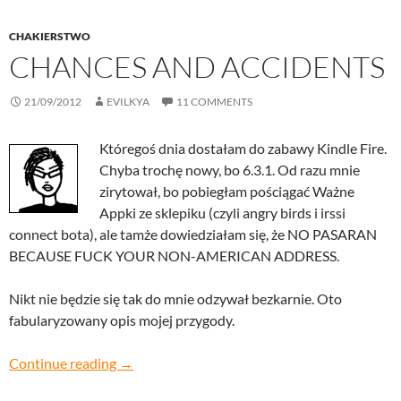
CHAKIERSTWO
CHANCES AND ACCIDENTS
21/09/2012
EVILKYA
11 COMMENTS
Któregoś dnia dostałam do zabawy Kindle Fire.
Chyba trochę nowy, bo 6.3.1. Od razu mnie
zirytował, bo pobiegłam pościągać Ważne
Appki ze sklepiku (czyli angry birds i irssi
connect bota), ale tamże dowiedziałam się, że NO PASARAN
BECAUSE FUCK YOUR NON-AMERICAN ADDRESS.
Nikt nie będzie się tak do mnie odzywał bezkarnie. Oto
fabularyzowany opis mojej przygody.
chances and accidents
Continue reading
→