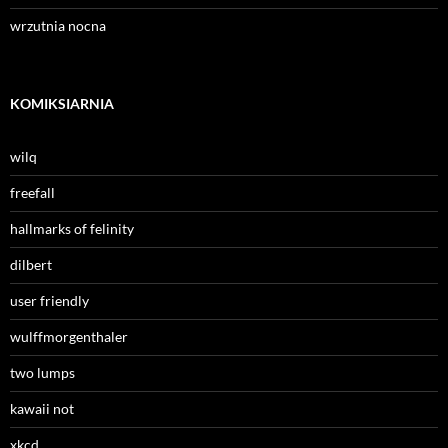
wrzutnia nocna
KOMIKSIARNIA
wilq
freefall
hallmarks of felinity
dilbert
user friendly
wulffmorgenthaler
two lumps
kawaii not
xkcd