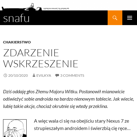
snafu
Search
SKIP
PRIMAR
TO
MENU
CONTENT
CHAKIERSTWO
ZDARZENIE
WSKRZESZENIE
20/10/2020
EVILKYA
3 COMMENTS
Dziś oddaję głos Złemu Majoru Witku. Postanowił mianowicie
odświeżyć sobie androida na bardzo nienowym tablecie. Jak wiecie,
lubię takie akcje, chociaż okrutnie się wtedy przeklina.
A więc wala ci się na obejściu stary Nexus 7 ze
strupieszałym androidem i świerzbią cię ręce…