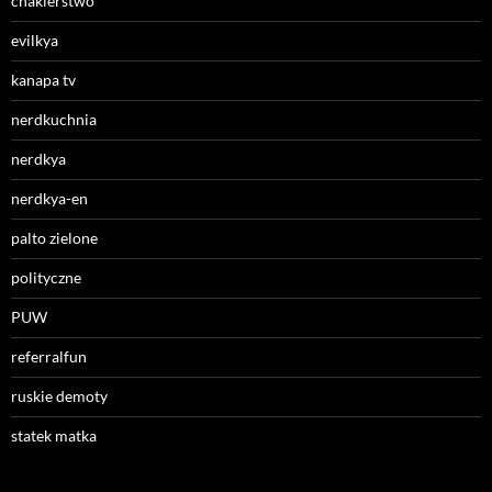
chakierstwo
evilkya
kanapa tv
nerdkuchnia
nerdkya
nerdkya-en
palto zielone
polityczne
PUW
referralfun
ruskie demoty
statek matka