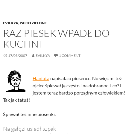
EVILKYA
,
PALTO ZIELONE
RAZ PIESEK WPADŁ DO
KUCHNI
17/03/2007
EVILKYA
1 COMMENT
Haniuta
napisała o piosence. No więc mi też
ojciec śpiewał ją często i na dobranoc. I co? I
jestem teraz bardzo porządnym człowiekiem!
Tak jak tatuś!
Śpiewał też inne piosenki.
Na gałęzi usiadł szpak