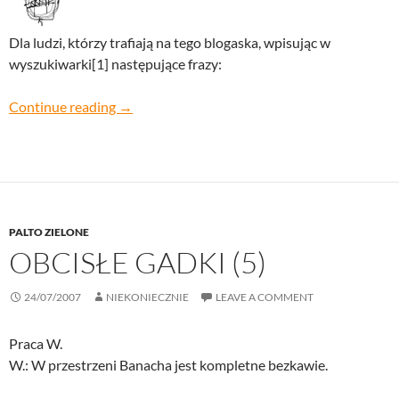
Dla ludzi, którzy trafiają na tego blogaska, wpisując w
wyszukiwarki[1] następujące frazy:
szukajcie, a znajdziecie
Continue reading
→
PALTO ZIELONE
OBCISŁE GADKI (5)
24/07/2007
NIEKONIECZNIE
LEAVE A COMMENT
Praca W.
W.: W przestrzeni Banacha jest kompletne bezkawie.