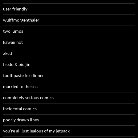
user friendly
wulffmorgenthaler
two lumps
kawaii not
xkcd
fredo & pid'jin
toothpaste for dinner
married to the sea
completely serious comics
incidental comics
poorly drawn lines
you're all just jealous of my jetpack