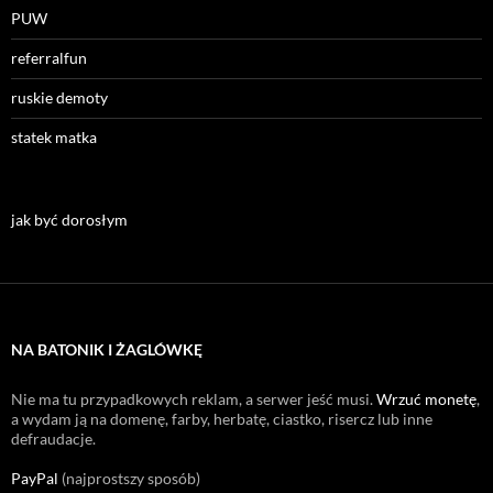
PUW
referralfun
ruskie demoty
statek matka
jak być dorosłym
NA BATONIK I ŻAGLÓWKĘ
Nie ma tu przypadkowych reklam, a serwer jeść musi.
Wrzuć monetę
,
a wydam ją na domenę, farby, herbatę, ciastko, risercz lub inne
defraudacje.
PayPal
(najprostszy sposób)