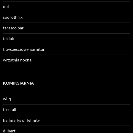
opi
sporothrix
tarasco bar
teklak
trzyczęściowy garnitur
wrzutnia nocna
KOMIKSIARNIA
wilq
freefall
hallmarks of felinity
dilbert