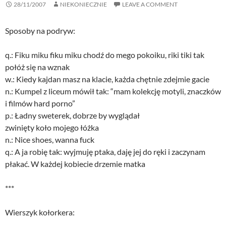
28/11/2007
NIEKONIECZNIE
LEAVE A COMMENT
Sposoby na podryw:
q.: Fiku miku fiku miku chodź do mego pokoiku, riki tiki tak
połóż się na wznak
w.: Kiedy kajdan masz na klacie, każda chętnie zdejmie gacie
n.: Kumpel z liceum mówił tak: “mam kolekcję motyli, znaczków
i filmów hard porno”
p.: Ładny sweterek, dobrze by wyglądał
zwinięty koło mojego łóżka
n.: Nice shoes, wanna fuck
q.: A ja robię tak: wyjmuję ptaka, daję jej do ręki i zaczynam
płakać. W każdej kobiecie drzemie matka
***
Wierszyk kołorkera: