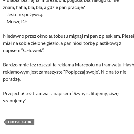
znam, haha, bla, bla, a gdzie pan pracuje?
– Jestem spożywcą.
– Muszę iść.
Niedawno przez okno autobusu mignął mi pan z pieskiem. Piese
miał na sobie zielone giezło, a pan niósł torbę plastikową z
napisem “Człowiek”.
Bardzo mnie też rozczuliła reklama Marcpolu na tramwaju. Has
reklamowym jest zamaszyste “Popipczaj swoje”. Nic na to nie
poradzę.
Przejechał też tramwaj z napisem “Szyny szlifujemy, ciszę
szanujemy”.
OBCISŁE GADKI