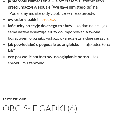
ja pierdolę tłumaczenie
– ja też czasem. Ostatnio ktoś
przetłumaczył w Housie “We gave him steroids” na
“Podaliśmy mu steroidy”. Dobrze że nie asteroidy.
owlosione babki
–
proszsz
.
łańcuchy na szyję do czego to służy
– kajdan na nek, jak
sama nazwa wskazuje, służy do imponowania swoim
bogactwem oraz jako wskazówka, gdzie znajduje się szyja.
jak powiedzieć o pogodzie po angielsku
– najs łeder, łona
fak?
czy pozwolić partnerowi na oglądanie porno
– tak,
spróbuj mu zabronić.
PALTO ZIELONE
OBCISŁE GADKI (6)