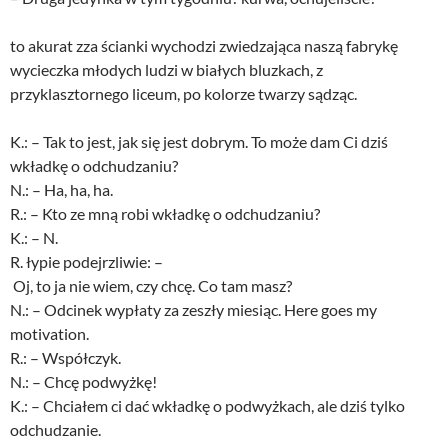
to akurat zza ścianki wychodzi zwiedzająca naszą fabrykę
wycieczka młodych ludzi w białych bluzkach, z
przyklasztornego liceum, po kolorze twarzy sądząc.
K.: – Tak to jest, jak się jest dobrym. To może dam Ci dziś
wkładkę o odchudzaniu?
N.: – Ha, ha, ha.
R.: – Kto ze mną robi wkładkę o odchudzaniu?
K.: – N.
R. łypie podejrzliwie: –
Oj, to ja nie wiem, czy chcę. Co tam masz?
N.: – Odcinek wypłaty za zeszły miesiąc. Here goes my
motivation.
R.: – Współczyk.
N.: – Chcę podwyżkę!
K.: – Chciałem ci dać wkładkę o podwyżkach, ale dziś tylko
odchudzanie.