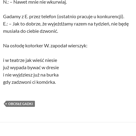
N.: – Nawet mnie nie wkurwiaj.
Gadamy z E. przez telefon (ostatnio pracuje u konkurencji).
E.: – Jak to dobrze, że wyjeżdżamy razem na tydzień, nie będę
musiała do ciebie dzwonić.
Na osłodę kołorker W. zapodał wierszyk:
i w teatrze jak wieść niesie
już wypada bywać w dresie
i nie wyjdziesz już na burka
gdy zadzwoni ci komórka.
OBCISŁE GADKI