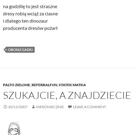
na godzillę to jest straszne
dresy robią wciąż za ciasne
i dlatego ten dinozaur
producenta dresów pożarł
OBCISŁE GADKI
PALTO ZIELONE
,
REFERRALFUN
,
STATEK MATKA
SZUKAJCIE, A ZNAJDZIECIE
20/11/2007
NIEKONIECZNIE
LEAVE A COMMENT