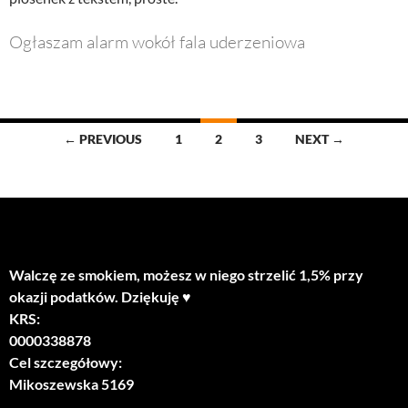
Ogłaszam alarm wokół fala uderzeniowa
Posts
← PREVIOUS
1
2
3
NEXT →
navigation
Walczę ze smokiem, możesz w niego strzelić 1,5% przy
okazji podatków. Dziękuję ♥
KRS:
0000338878
Cel szczegółowy:
Mikoszewska 5169