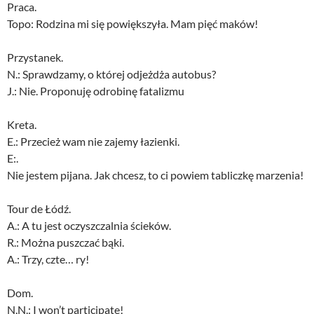
Praca.
Topo: Rodzina mi się powiększyła. Mam pięć maków!
Przystanek.
N.: Sprawdzamy, o której odjeżdża autobus?
J.: Nie. Proponuję odrobinę fatalizmu
Kreta.
E.: Przecież wam nie zajemy łazienki.
E:.
Nie jestem pijana. Jak chcesz, to ci powiem tabliczkę marzenia!
Tour de Łódź.
A.: A tu jest oczyszczalnia ścieków.
R.: Można puszczać bąki.
A.: Trzy, czte… ry!
Dom.
N.N.: I won’t participate!