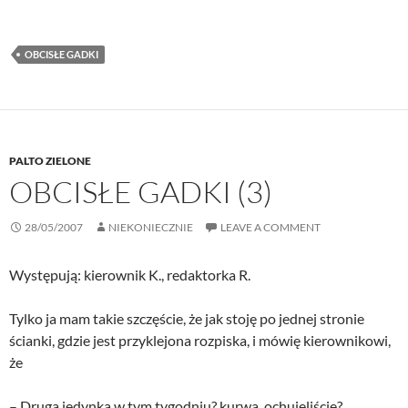
OBCISŁE GADKI
PALTO ZIELONE
OBCISŁE GADKI (3)
28/05/2007
NIEKONIECZNIE
LEAVE A COMMENT
Występują: kierownik K., redaktorka R.
Tylko ja mam takie szczęście, że jak stoję po jednej stronie
ścianki, gdzie jest przyklejona rozpiska, i mówię kierownikowi,
że
– Druga jedynka w tym tygodniu? kurwa, ochujeliście?