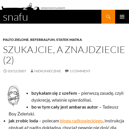
snafu
Search
SKIP
PRIMAR
TO
MENU
CONTENT
PALTO ZIELONE
,
REFERRALFUN
,
STATEK MATKA
SZUKAJCIE, A ZNAJDZIECIE
(2)
03/12/2007
NIEKONIECZNIE
1 COMMENT
bzykałam się z szefem
– pierwszą zasadę, czyli
dyskrecję, właśnie spierdoliłaś.
bo w tym cały jest ambaras autor
– Tadeusz
Boy Żeleński.
jak zrobic loda
– polecam
bloga radkowieckiego
, instrukcja
obsługi aż nadto dokładna, chociaż pewnie nie dość dla