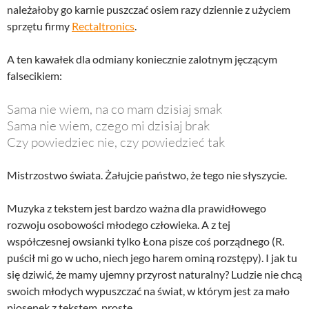
należałoby go karnie puszczać osiem razy dziennie z użyciem
sprzętu firmy
Rectaltronics
.
A ten kawałek dla odmiany koniecznie zalotnym jęczącym
falsecikiem:
Sama nie wiem, na co mam dzisiaj smak
Sama nie wiem, czego mi dzisiaj brak
Czy powiedziec nie, czy powiedzieć tak
Mistrzostwo świata. Żałujcie państwo, że tego nie słyszycie.
Muzyka z tekstem jest bardzo ważna dla prawidłowego
rozwoju osobowości młodego człowieka. A z tej
współczesnej owsianki tylko Łona pisze coś porządnego (R.
puścił mi go w ucho, niech jego harem ominą rozstępy). I jak tu
się dziwić, że mamy ujemny przyrost naturalny? Ludzie nie chcą
swoich młodych wypuszczać na świat, w którym jest za mało
piosenek z tekstem, proste.