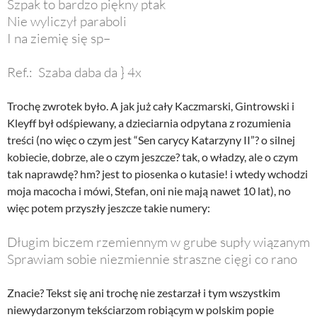
Szpak to bardzo piękny ptak
Nie wyliczył paraboli
I na ziemię się sp–
Ref.: Szaba daba da } 4x
Trochę zwrotek było. A jak już cały Kaczmarski, Gintrowski i
Kleyff był odśpiewany, a dzieciarnia odpytana z rozumienia
treści (no więc o czym jest “Sen carycy Katarzyny II”? o silnej
kobiecie, dobrze, ale o czym jeszcze? tak, o władzy, ale o czym
tak naprawdę? hm? jest to piosenka o kutasie! i wtedy wchodzi
moja macocha i mówi, Stefan, oni nie mają nawet 10 lat), no
więc potem przyszły jeszcze takie numery:
Dłu
gim biczem rzemiennym w grube supły wiązanym
Sprawiam sobie niezmiennie straszne cięgi co rano
Znacie? Tekst się ani trochę nie zestarzał i tym wszystkim
niewydarzonym tekściarzom robiącym w polskim popie