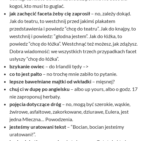
kogoś, kto musi to guglać.
jak zachęcić faceta żeby cię zaprosił
– no, zależy dokąd.
Jak do teatru, to westchnij przed jakimś plakatem
przedstawienia i powiedz “chcę do teatru”. Jak do knajpy, to
westchnij i powiedz: “głodna jestem”. Jak do łóżka, to
powiedz “chcę do łóżka”. Westchnąć też możesz, jak zdążysz.
Dobra wiadomość: we wszystkich trzech przypadkach facet
usłyszy “chcę do łóżka”.
bzykanie owiec
– do Irlandii tędy –>
co to jest palto
– no trochę mnie zabiło to pytanie.
lepsze bawełniane majtki od wkładki
– mięsnej?
chuj ci w dupę po angielsku
– albo up yours, albo o godz. 17
nie zaproponuj herbaty.
pojęcia dotyczące dróg
– no, mogą być szerokie, wąskie,
żwirowe, asfaltowe, zakorkowane, dziurawe, Eulera, jest
jedna Mleczna… Powodzenia.
jesteśmy uratowani tekst
– “Bocian, bocian jesteśmy
uratowani!”.