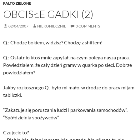
PALTO ZIELONE
OBCISŁE GADKI (2)
02/04/2007
NIEKONIECZNIE
3 COMMENTS
Q.: Chodzę bokiem, widzisz? Chodzę z shiftem!
Q.: Ostatnio ktoś mnie zapytał, na czym polega nasza praca.
Powiedziałem, że cały dzień gramy w quarka po sieci. Dobrze
powiedziałem?
Jakby rozkosznego Q. było mi mało, w drodze do pracy mijam
tabliczki.
“Zakazuje się poruszania ludzi i parkowania samochodów”.
“Spółdzielnia spożywców”.
Czujecie to?
– Blabla, bla, fajna impreza, bla, pogoda, bla, nikogo tu nie