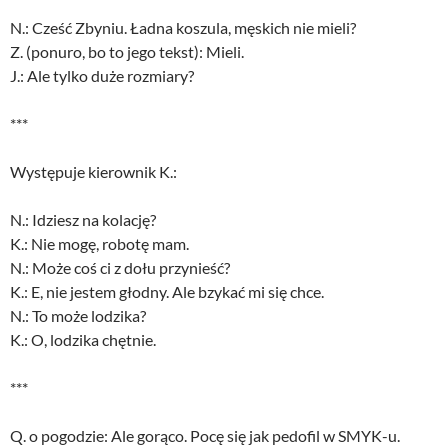
N.: Cześć Zbyniu. Ładna koszula, męskich nie mieli?
Z. (ponuro, bo to jego tekst): Mieli.
J.: Ale tylko duże rozmiary?
***
Występuje kierownik K.:
N.: Idziesz na kolację?
K.: Nie mogę, robotę mam.
N.: Może coś ci z dołu przynieść?
K.: E, nie jestem głodny. Ale bzykać mi się chce.
N.: To może lodzika?
K.: O, lodzika chętnie.
***
Q. o pogodzie: Ale gorąco. Pocę się jak pedofil w SMYK-u.