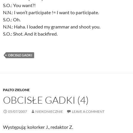
S.O.: You want?!
N.N.: I won’t participate != I want to participate.
S.O.: Oh.
N.N.: Haha. I loaded my grammar and shoot you.
S.O.: Shot. And it backfired.
OBCISŁE GADKI
PALTO ZIELONE
OBCISŁE GADKI (4)
05/07/2007
NIEKONIECZNIE
LEAVE A COMMENT
Występują: kołorker J., redaktor Z.