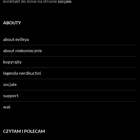
konktakt do mnie na stronie
socjale
.
ABOUTY
about evilkya
about niekoniecznie
kopyrajty
legenda nerdkuchni
socjale
support
wat
CZYTAM I POLECAM