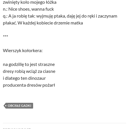
zwinięty koło mojego łóżka
n.: Nice shoes, wanna fuck
q.: A ja robię tak: wyjmuję ptaka, daję jej do ręki i zaczynam
płakać. W każdej kobiecie drzemie matka
***
Wierszyk kołorkera:
na godzillę to jest straszne
dresy robią wciąż za ciasne
i dlatego ten dinozaur
producenta dresów pożarł
OBCISŁE GADKI
Post