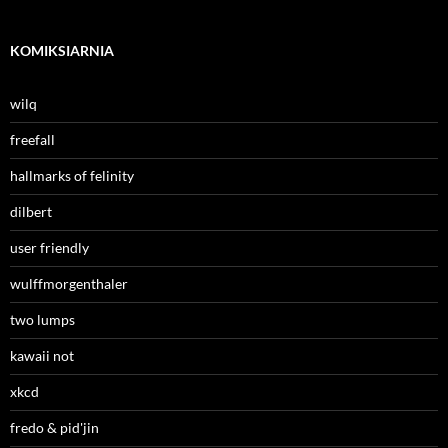
KOMIKSIARNIA
wilq
freefall
hallmarks of felinity
dilbert
user friendly
wulffmorgenthaler
two lumps
kawaii not
xkcd
fredo & pid'jin