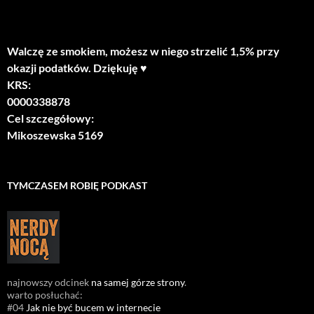
Walczę ze smokiem, możesz w niego strzelić 1,5% przy
okazji podatków. Dziękuję ♥
KRS:
0000338878
Cel szczegółowy:
Mikoszewska 5169
TYMCZASEM ROBIĘ PODKAST
najnowszy odcinek
na samej górze strony
.
warto posłuchać:
#04
Jak nie być bucem w internecie