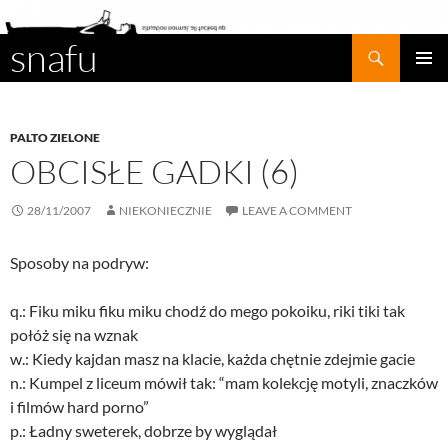
snafu
Search
SKIP
PRIMAR
TO
MENU
CONTENT
PALTO ZIELONE
OBCISŁE GADKI (6)
28/11/2007
NIEKONIECZNIE
LEAVE A COMMENT
Sposoby na podryw:
q.: Fiku miku fiku miku chodź do mego pokoiku, riki tiki tak
połóż się na wznak
w.: Kiedy kajdan masz na klacie, każda chętnie zdejmie gacie
n.: Kumpel z liceum mówił tak: “mam kolekcję motyli, znaczków
i filmów hard porno”
p.: Ładny sweterek, dobrze by wyglądał