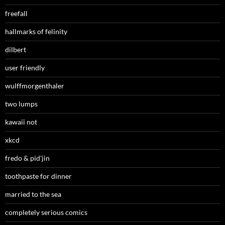
freefall
hallmarks of felinity
dilbert
user friendly
wulffmorgenthaler
two lumps
kawaii not
xkcd
fredo & pid'jin
toothpaste for dinner
married to the sea
completely serious comics