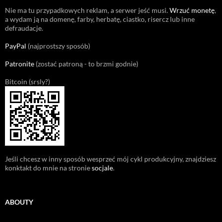
Nie ma tu przypadkowych reklam, a serwer jeść musi.
Wrzuć monetę
,
a wydam ją na domenę, farby, herbatę, ciastko, risercz lub inne
defraudacje.
PayPal
(najprostszy sposób)
Patronite
(zostać patroną - to brzmi godnie)
Bitcoin (srsly?)
Jeśli chcesz w inny sposób wesprzeć mój cykl produkcyjny, znajdziesz
konktakt do mnie na stronie
socjale
.
ABOUTY