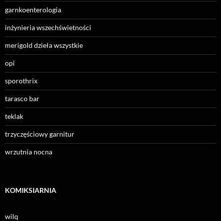
garnkoenterologia
inżynieria wszechświetności
merigold dzieła wszystkie
opi
sporothrix
tarasco bar
teklak
trzyczęściowy garnitur
wrzutnia nocna
KOMIKSIARNIA
wilq