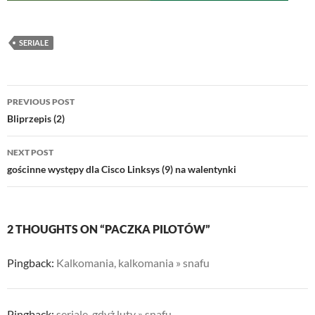
SERIALE
Post
PREVIOUS POST
navigation
Bliprzepis (2)
NEXT POST
gościnne występy dla Cisco Linksys (9) na walentynki
2 THOUGHTS ON “PACZKA PILOTÓW”
Pingback:
Kalkomania, kalkomania » snafu
Pingback:
seriale, gdyż luty » snafu