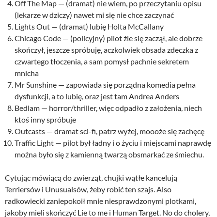
Off The Map — (dramat) nie wiem, po przeczytaniu opisu
(lekarze w dziczy) nawet mi się nie chce zaczynać
Lights Out — (dramat) lubię Holta McCallany
Chicago Code — (policyjny) pilot źle się zaczął, ale dobrze
skończył, jeszcze spróbuję, aczkolwiek obsada zdeczka z
czwartego tłoczenia, a sam pomysł pachnie sekretem
mnicha
Mr Sunshine — zapowiada się porządna komedia pełna
dysfunkcji, a to lubię, oraz jest tam Andrea Anders
Bedlam — horror/thriller, więc odpadło z założenia, niech
ktoś inny spróbuje
Outcasts — dramat sci-fi, patrz wyżej, moooże się zachęcę
Traffic Light — pilot był ładny i o życiu i miejscami naprawdę
można było się z kamienną twarzą obsmarkać ze śmiechu.
Cytując mówiącą do zwierząt, chujki wątłe kancelują
Terriersów i Unusualsów, żeby robić ten szajs. Also
radkowiecki zaniepokoił mnie niesprawdzonymi plotkami,
jakoby mieli skończyć Lie to me i Human Target. No do cholery,