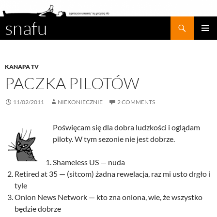
snafu
Search
SKIP
PRIMAR
TO
MENU
CONTENT
KANAPA TV
PACZKA PILOTÓW
11/02/2011
NIEKONIECZNIE
2 COMMENTS
Poświęcam się dla dobra ludzkości i oglądam
piloty. W tym sezonie nie jest dobrze.
Shameless US — nuda
Retired at 35 — (sitcom) żadna rewelacja, raz mi usto drgło i
tyle
Onion News Network — kto zna oniona, wie, że wszystko
będzie dobrze