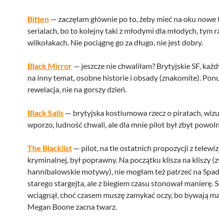
Bitten
— zaczęłam głównie po to, żeby mieć na oku nowe
serialach, bo to kolejny taki z młodymi dla młodych, tym 
wilkołakach. Nie pociągnę go za długo, nie jest dobry.
Black Mirror
— jeszcze nie chwaliłam? Brytyjskie SF, każ
na inny temat, osobne historie i obsady (znakomite). Pon
rewelacja, nie na gorszy dzień.
Black Sails
— brytyjska kostiumowa rzecz o piratach, wizu
wporzo, ludność chwali, ale dla mnie pilot był zbyt powoln
The Blacklist
— pilot, na tle ostatnich propozycji z telewiz
kryminalnej, był poprawny. Na początku klisza na kliszy (
hannibalowskie motywy), nie mogłam też patrzeć na Spa
starego stargejta, ale z biegiem czasu stonował manierę. S
wciągnął, choć czasem muszę zamykać oczy, bo bywają ma
Megan Boone zacna twarz.