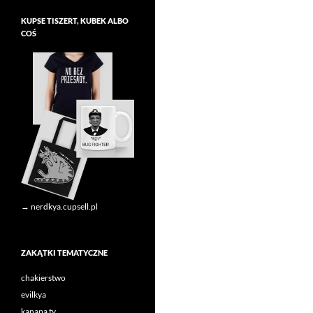
KUPSE TISZERT, KUBEK ALBO
COŚ
→ nerdkya.cupsell.pl
ZAKĄTKI TEMATYCZNE
chakierstwo
evilkya
kanapa tv