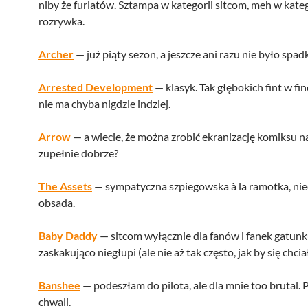
niby że furiatów. Sztampa w kategorii sitcom, meh w kateg
rozrywka.
Archer
— już piąty sezon, a jeszcze ani razu nie było spad
Arrested Development
— klasyk. Tak głębokich fint w fin
nie ma chyba nigdzie indziej.
Arrow
— a wiecie, że można zrobić ekranizację komiksu na
zupełnie dobrze?
The Assets
— sympatyczna szpiegowska à la ramotka, ni
obsada.
Baby Daddy
— sitcom wyłącznie dla fanów i fanek gatunk
zaskakująco niegłupi (ale nie aż tak często, jak by się chcia
Banshee
— podeszłam do pilota, ale dla mnie too brutal. 
chwali.