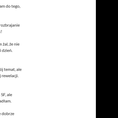
łam do tego,
rozbrajanie
k!
żal, że nie
i dzień.
j temat, ale
 rewelacji.
SF, ale
padłam.
le dobrze