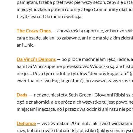
pamiętam, trzeba przetrwać pierwszy sezon, żeby się ustal
międzyludzkie, a potem robi się z tego Community dla lud
trzydziestce. Dla mnie rewelacja.
The Crazy Ones
— z przykrością raportuję, że bardzo sła
całą obsadę, ale ani to zabawne, ani nie ma się z kim ziden
ani …nic.
Da Vinci’s Demons
— po pilocie machnęłam ręką, ładne, a
Sam Da Vinci zupełnie pretekstowy. Widoczki są, ale histo
nie jest. Poza tym nie lubię tytułów “demony kogośtam” (
ewentualnie “według kogośtam”), bo zawsze, zawsze oszu
Dads
— nędzne, niestety. Seth Green i Giovanni Ribisi są 
ogóle znakomici, ale oprócz nich wszystko tu jest powoln
miejscami męczące, no i przez dwa odcinki ani razu nie p
Defiance
— wytrzymałam 20 minut. Taki świat widziałam 
razy, bohaterowie i bohaterki z plastiku (jakby scenarzyści