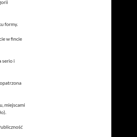
orii
ku formy.
cie w fincie
 serio i
eopatrzona
u, miejscami
ło).
Publiczność