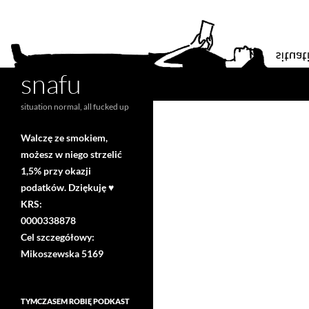
snafu
Search
situation normal, all fucked up
Walczę ze smokiem,
możesz w niego strzelić
1,5% przy okazji
podatków. Dziękuję ♥
KRS:
0000338878
Cel szczegółowy:
Mikoszewska 5169
TYMCZASEM ROBIĘ PODKAST