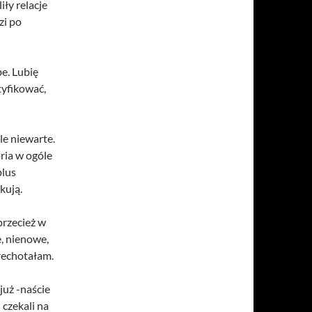
iły relacje
zi po
be. Lubię
tyfikować,
le niewarte.
ria w ogóle
plus
kują.
przecież w
e, nienowe,
orechotałam.
już -naście
 czekali na