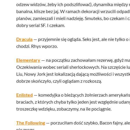
odzew widzów, żeby ich podszlifować), dynamika między 
banalna, klisze bez jaj. W ramach dekoracji wrzucili odpad
planów, zamieszali i mieli nadzieję. Smuteks, bo czekam i
dobry serial SF. I czekam.
Dracula
— przyjemnie się ogląda. Seks jest, ale nie tylko o
chodzi. Rhys wporzo.
Elementary
— na początku zachowałam rezerwę, gdyż 
Oczekiwania wobec seriali sherlockowych. Na szczęście lub
Liu, Nowy Jork jest lokalizacją dającą możliwości i wszystk
dobrze skończyło, czyli oglądam z rozkoszą.
Enlisted
— komedyjka o bieżących żołnierzach amerykańs
braciach, z których chyba tylko jeden jest względnie udan
troszeczkę wdzięku, zobaczymy, na ile pociągnie.
The Following
— porzuciłam dość szybko, Bacon fajny, al
nie mogę.