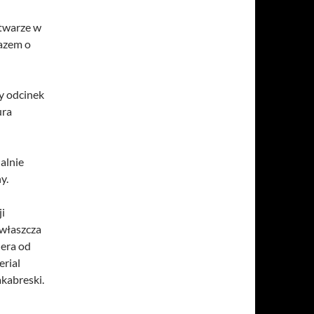
 twarze w
razem o
dy odcinek
ura
alnie
y.
ji
zwłaszcza
dera od
erial
kabreski.