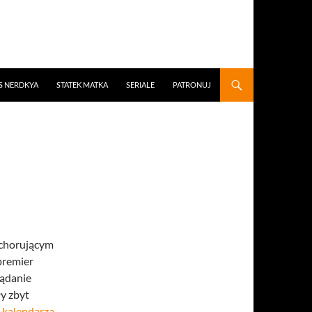
S NERDKYA
STATEK MATKA
SERIALE
PATRONUJ
 chorującym
premier
lądanie
ły zbyt
t
kalendarza