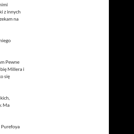
nimi
ki z innych
 czekam na
 niego
mam Pewne
ię Millera i
o się
kich,
y. Ma
e Purefoya