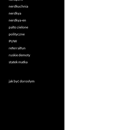
nerdkuchnia
nerdkya
nerdkya-en
palto zielone
polityczne
PUW
referralfun
ruskie demoty
statek matka
jak być dorosłym