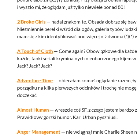
i wyszło mi, że oglądam już tylko niewiele ponad 80!
2 Broke Girls
— nadal znakomite. Obsada dobrze się bawi, 
Niezmiennie perełki wśród dialogów, galeria typów ludzkic
mam się z kim identyfikować pod więcej niż dwoma (*)(*) 
A Touch of Cloth
— Come again? Obowiązkowe dla każdeg
każdej fanki seriali kryminalnych nieobarczonego kijem w 
Jack? Jack? Jack?
Adventure Time
— obiecałam komuś oglądanie razem, ły
porządku na kilka pierwszych odcinków i trochę nie mogę 
doczekać.
Almost Human
— wreszcie coś SF, z czego jestem bardzo
Prawidłowy gorzki humor. Karl Urban pyszniusi.
Anger Management
— nie wciągnął mnie Charlie Sheen na