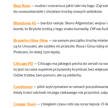
Blue Rose
— nudne i scenariusz jakiś taki nie tego. Zajrza
bo nowozelandzki i chciałam trochę nowych widoków.
Bluestone 42
— bardzo raduje. Skoro Afganistan, wojna i 
bomb, to Brytole zrobią z tego znako komedię. Off we fuc
Brooklyn Nine-Nine
— na samym początku trochę miałam 
są to Unusalsi, ale szybko mi przeszło. Rosa i Gina robią m
Polecam, im dalej, tym lepiej.
Chicago PD
— Chicago ma jakiegoś pecha do seriali na swó
to jest na razie zupełnie przyzwoity kryminał, bez większej
Gdzie trzeba, tam ponuro, ale są oddechy.
Continuum
— pilot wytrzymałam w ramach poszukiwania 
kiedy trzeci odcinek niczego ciekawego nie przyniósł, od
Cougar Town
— z biegiem czasu robi się coraz lepsze. O i