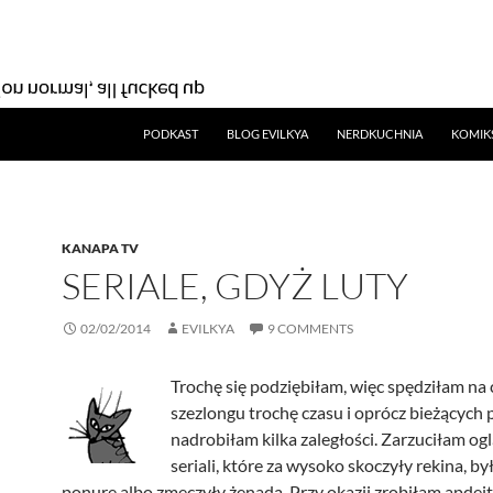
SKIP TO CONTENT
PODKAST
BLOG EVILKYA
NERDKUCHNIA
KOMIK
KANAPA TV
SERIALE, GDYŻ LUTY
02/02/2014
EVILKYA
9 COMMENTS
Trochę się podziębiłam, więc spędziłam na
szezlongu trochę czasu i oprócz bieżących 
nadrobiłam kilka zaległości. Zarzuciłam og
seriali, które za wysoko skoczyły rekina, by
ponure albo zmęczyły żenadą. Przy okazji zrobiłam apdej