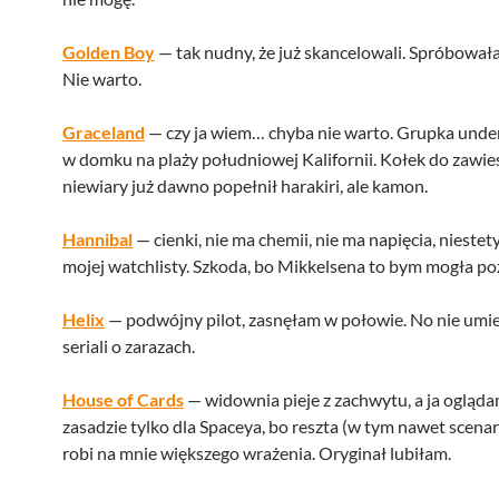
Golden Boy
— tak nudny, że już skancelowali. Spróbowała
Nie warto.
Graceland
— czy ja wiem… chyba nie warto. Grupka und
w domku na plaży południowej Kalifornii. Kołek do zawie
niewiary już dawno popełnił harakiri, ale kamon.
Hannibal
— cienki, nie ma chemii, nie ma napięcia, niestety
mojej watchlisty. Szkoda, bo Mikkelsena to bym mogła p
Helix
— podwójny pilot, zasnęłam w połowie. No nie umie
seriali o zarazach.
House of Cards
— widownia pieje z zachwytu, a ja ogląd
zasadzie tylko dla Spaceya, bo reszta (w tym nawet scenar
robi na mnie większego wrażenia. Oryginał lubiłam.