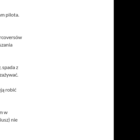
m pilota.
ercoversów
szania
, spada z
ozażywać.
ją robić
am w
iusz) nie