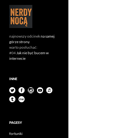
najnowszy odcinek
na samej
górze strony
.
warto posłuchać:
#04
Jak nie być bucem w
internecie
INNE
PAGESY
fortunki