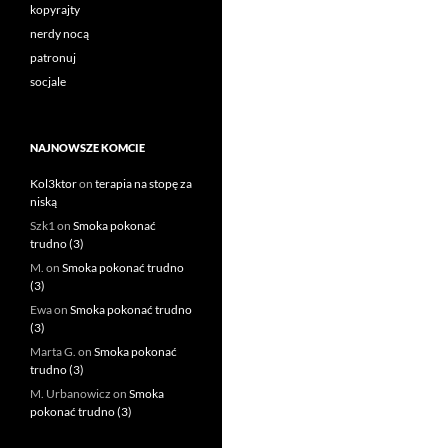
kopyrajty
nerdy nocą
patronuj
socjale
NAJNOWSZE KOMCIE
Kol3ktor
on
terapia na stopę za
niską
Szk1
on
Smoka pokonać
trudno (3)
M.
on
Smoka pokonać trudno
(3)
Ewa
on
Smoka pokonać trudno
(3)
Marta G.
on
Smoka pokonać
trudno (3)
M. Urbanowicz
on
Smoka
pokonać trudno (3)