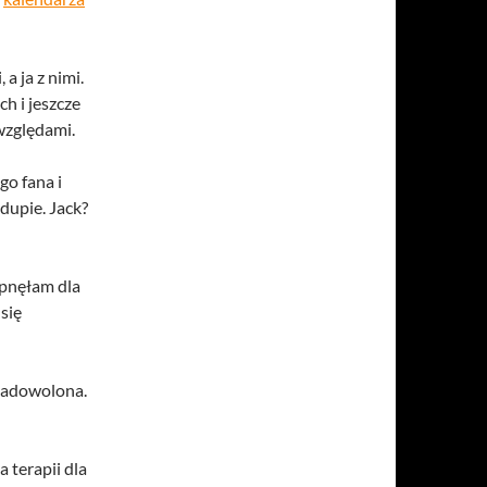
a ja z nimi.
h i jeszcze
względami.
o fana i
dupie. Jack?
pnęłam dla
się
 zadowolona.
 terapii dla