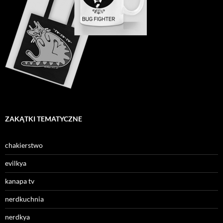
ZAKĄTKI TEMATYCZNE
chakierstwo
evilkya
kanapa tv
nerdkuchnia
nerdkya