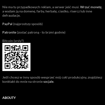
Nie ma tu przypadkowych reklam, a serwer jeść musi.
Wrzuć monetę
,
a wydam ją na domenę, farby, herbatę, ciastko, risercz lub inne
defraudacje.
PayPal
(najprostszy sposób)
Patronite
(zostać patroną - to brzmi godnie)
Bitcoin (srsly?)
Jeśli chcesz w inny sposób wesprzeć mój cykl produkcyjny, znajdziesz
konktakt do mnie na stronie
socjale
.
ABOUTY