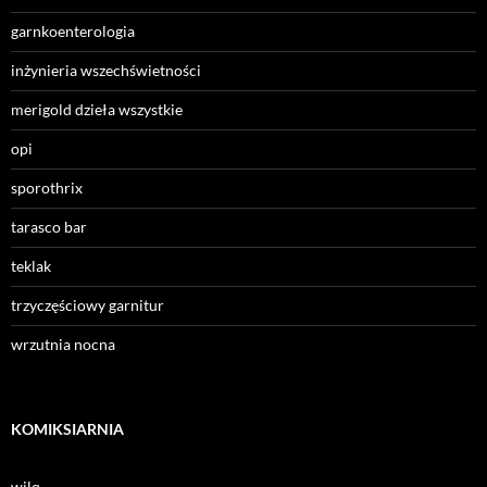
garnkoenterologia
inżynieria wszechświetności
merigold dzieła wszystkie
opi
sporothrix
tarasco bar
teklak
trzyczęściowy garnitur
wrzutnia nocna
KOMIKSIARNIA
wilq