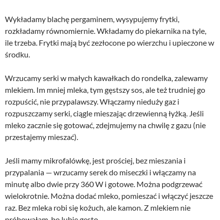
Wykładamy blachę pergaminem, wysypujemy frytki,
rozkładamy równomiernie. Wkładamy do piekarnika na tyle,
ile trzeba. Frytki mają być zezłocone po wierzchu i upieczone w
środku.
Wrzucamy serki w małych kawałkach do rondelka, zalewamy
mlekiem. Im mniej mleka, tym gęstszy sos, ale też trudniej go
rozpuścić, nie przypalawszy. Włączamy nieduży gaz i
rozpuszczamy serki, ciągle mieszając drzewienną łyżką. Jeśli
mleko zacznie się gotować, zdejmujemy na chwilę z gazu (nie
przestajemy mieszać).
Jeśli mamy mikrofalówkę, jest prościej, bez mieszania i
przypalania — wrzucamy serek do miseczki i włączamy na
minutę albo dwie przy 360 W i gotowe. Można podgrzewać
wielokrotnie. Można dodać mleko, pomieszać i włączyć jeszcze
raz. Bez mleka robi się kożuch, ale kamon. Z mlekiem nie
próbowałam, bo lubię gęsto.