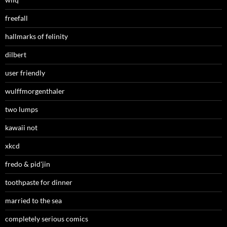
freefall
hallmarks of felinity
dilbert
user friendly
wulffmorgenthaler
two lumps
kawaii not
xkcd
fredo & pid'jin
toothpaste for dinner
married to the sea
completely serious comics