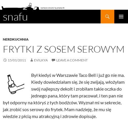
snafu
Search
SKIP
PRIMAR
TO
MENU
CONTENT
NERDKUCHNIA
FRYTKI Z SOSEM SEROWYM
15/01/2011
EVILKYA
LEAVE A COMMENT
Był kiedyś w Warszawie Taco Bell i już go nie ma.
Kiedy dowiedziałam się, że się zwijają, włożyłam
swój najlepszy dekolt i zrobiłam takie oczka do
jednego pana, który tam pracował, i ten pan nie
był odporny na któryś z tych bodźców. Wyznał mi w sekrecie,
jak zrobić sos serowy do frytek. Mam nadzieję, że mu się
wiedzie z płcią mu atrakcyjną i zdrowie dopisuje.