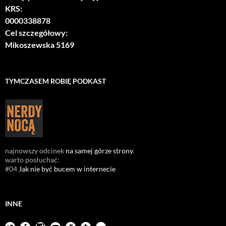
KRS:
0000338878
Cel szczegółowy:
Mikoszewska 5169
TYMCZASEM ROBIĘ PODKAST
najnowszy odcinek
na samej górze strony
.
warto posłuchać:
#04
Jak nie być bucem w internecie
INNE