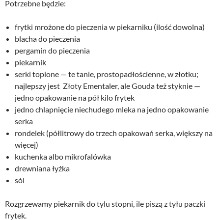
Potrzebne będzie:
frytki mrożone do pieczenia w piekarniku (ilość dowolna)
blacha do pieczenia
pergamin do pieczenia
piekarnik
serki topione — te tanie, prostopadłościenne, w złotku;
najlepszy jest Złoty Ementaler, ale Gouda też styknie —
jedno opakowanie na pół kilo frytek
jedno chlapnięcie niechudego mleka na jedno opakowanie
serka
rondelek (półlitrowy do trzech opakowań serka, większy na
więcej)
kuchenka albo mikrofalówka
drewniana łyżka
sól
Rozgrzewamy piekarnik do tylu stopni, ile piszą z tyłu paczki
frytek.