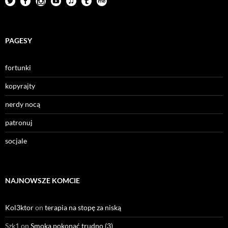
PAGESY
fortunki
kopyrajty
nerdy nocą
patronuj
socjale
NAJNOWSZE KOMCIE
Kol3ktor
on
terapia na stopę za niską
Szk1
on
Smoka pokonać trudno (3)