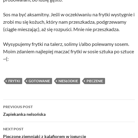
Sos ma być aksamitny. Jeśli w oczekiwaniu na frytki wystygnie i
zrobi mu się kożuch, który nam przeszkadza, podgrzewamy
(ciągle mieszając), aż się rozpuści. Mnie nie przeszkadza.
Wysypujemy frytki na talerz, solimy i/albo polewamy sosem.
Moim zdaniem najlepiej maczać frytki w sosie sztuka po sztuce
~(:
FRYTKI
GOTOWANIE
NIESŁODKIE
PIECZENIE
Post
PREVIOUS POST
navigation
Zapiekanka nelsońska
NEXT POST
Pieczone ziemniaki z kalafiorem w jogurcie