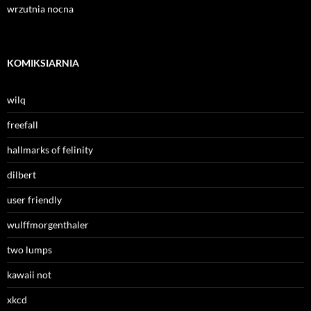
wrzutnia nocna
KOMIKSIARNIA
wilq
freefall
hallmarks of felinity
dilbert
user friendly
wulffmorgenthaler
two lumps
kawaii not
xkcd