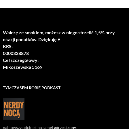
Walczę ze smokiem, możesz w niego strzelić 1,5% przy
okazji podatków. Dziękuję ♥
KRS:
0000338878
Cel szczegółowy:
Mikoszewska 5169
TYMCZASEM ROBIĘ PODKAST
najnowszy odcinek
na samej górze strony
.