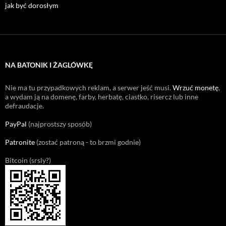
jak być dorosłym
NA BATONIK I ŻAGLÓWKĘ
Nie ma tu przypadkowych reklam, a serwer jeść musi.
Wrzuć monetę
,
a wydam ją na domenę, farby, herbatę, ciastko, risercz lub inne
defraudacje.
PayPal
(najprostszy sposób)
Patronite
(zostać patroną - to brzmi godnie)
Bitcoin (srsly?)