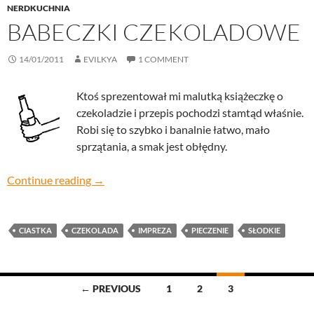
NERDKUCHNIA
BABECZKI CZEKOLADOWE
14/01/2011
EVILKYA
1 COMMENT
Ktoś sprezentował mi malutką książeczkę o
czekoladzie i przepis pochodzi stamtąd właśnie.
Robi się to szybko i banalnie łatwo, mało
sprzątania, a smak jest obłędny.
Babeczki czekoladowe
Continue reading
→
CIASTKA
CZEKOLADA
IMPREZA
PIECZENIE
SŁODKIE
Posts
← PREVIOUS
1
2
3
navigation