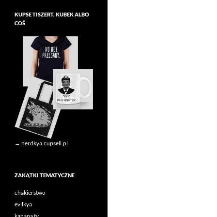
KUPSE TISZERT, KUBEK ALBO
COŚ
→ nerdkya.cupsell.pl
ZAKĄTKI TEMATYCZNE
chakierstwo
evilkya
kanapa tv