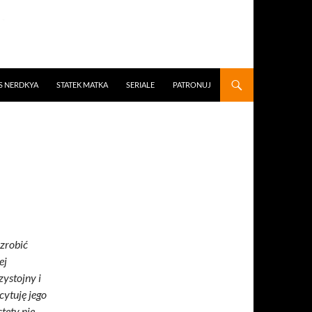
S NERDKYA
STATEK MATKA
SERIALE
PATRONUJ
 zrobić
ej
ystojny i
cytuję jego
tety nie