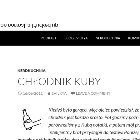
SKIP TO CONTENT
PODKAST
BLOG EVILKYA
NERDKUCHNIA
KOMIK
NERDKUCHNIA
CHŁODNIK KUBY
16/06/2011
EVILKYA
LEAVE A COMMENT
Kiedyś było gorąco, więc ojciec powiedział, że
chłodnik jest bardzo prosto. Pół godziny późni
porównaliśmy z Kubą notatki, a potem mój prz
inteligentny brat przystąpił do testów.
Poniżej 
przepis na chłodnik tradycyjny z małymi modyfikacjami. Nies