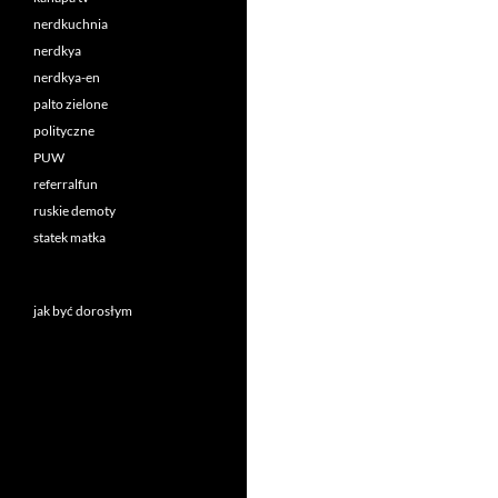
nerdkuchnia
nerdkya
nerdkya-en
palto zielone
polityczne
PUW
referralfun
ruskie demoty
statek matka
jak być dorosłym