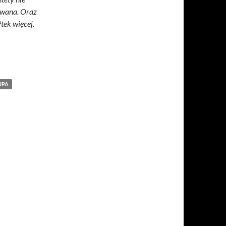
kowana.
Oraz
tek więcej.
UPA