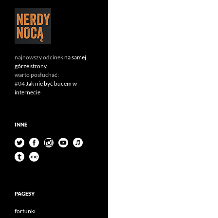
najnowszy odcinek
na samej
górze strony
.
warto posłuchać:
#04
Jak nie być bucem w
internecie
INNE
PAGESY
fortunki