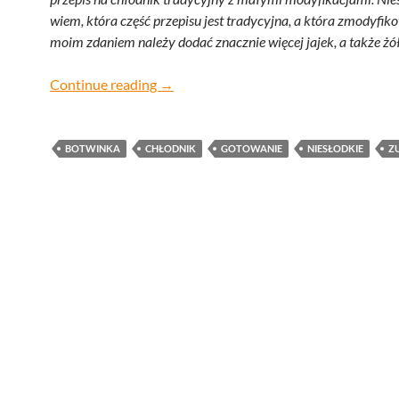
wiem, która część przepisu jest tradycyjna, a która zmodyfi
moim zdaniem należy dodać znacznie więcej jajek, a także żół
Chłodnik Kuby
Continue reading
→
BOTWINKA
CHŁODNIK
GOTOWANIE
NIESŁODKIE
Z