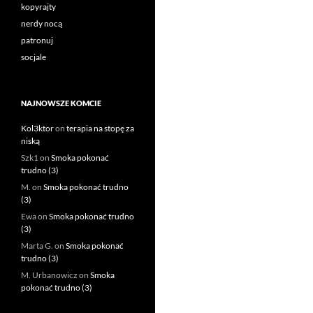
kopyrajty
nerdy nocą
patronuj
socjale
NAJNOWSZE KOMCIE
Kol3ktor
on
terapia na stopę za
niską
Szk1
on
Smoka pokonać
trudno (3)
M.
on
Smoka pokonać trudno
(3)
Ewa
on
Smoka pokonać trudno
(3)
Marta G.
on
Smoka pokonać
trudno (3)
M. Urbanowicz
on
Smoka
pokonać trudno (3)