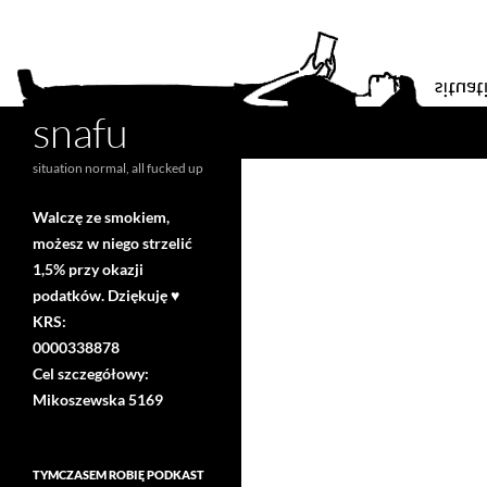
snafu
Search
situation normal, all fucked up
Walczę ze smokiem,
możesz w niego strzelić
1,5% przy okazji
podatków. Dziękuję ♥
KRS:
0000338878
Cel szczegółowy:
Mikoszewska 5169
TYMCZASEM ROBIĘ PODKAST