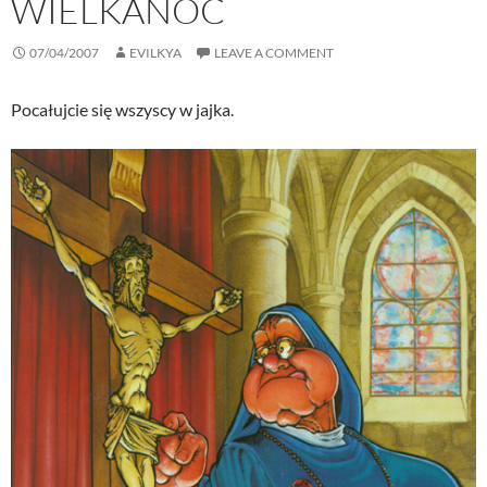
WIELKANOC
07/04/2007
EVILKYA
LEAVE A COMMENT
Pocałujcie się wszyscy w jajka.