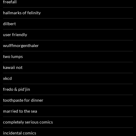
freefall
hallmarks of felinity
dilbert
user friendly
wulffmorgenthaler
two lumps
kawaii not
xkcd
fredo & pid'jin
toothpaste for dinner
married to the sea
completely serious comics
incidental comics