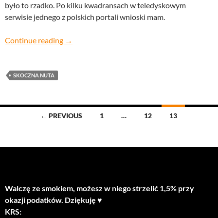
było to rzadko. Po kilku kwadransach w teledyskowym
serwisie jednego z polskich portali wnioski mam.
nie graj tego jeszcze raz, sam
Continue reading
→
SKOCZNA NUTA
Posts
← PREVIOUS
1
…
12
13
navigation
Walczę ze smokiem, możesz w niego strzelić 1,5% przy
okazji podatków. Dziękuję ♥
KRS: