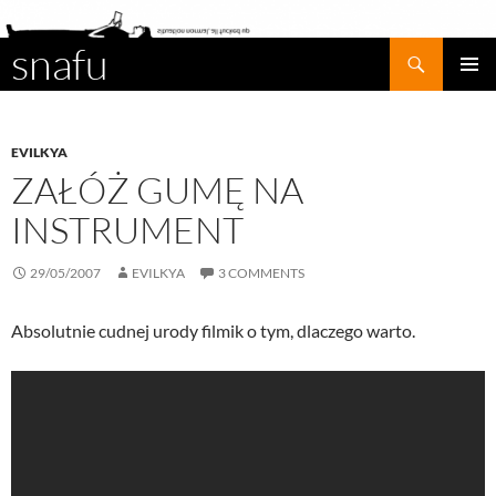
snafu
Search
SKIP
PRIMAR
TO
MENU
CONTENT
EVILKYA
ZAŁÓŻ GUMĘ NA
INSTRUMENT
29/05/2007
EVILKYA
3 COMMENTS
Absolutnie cudnej urody filmik o tym, dlaczego warto.