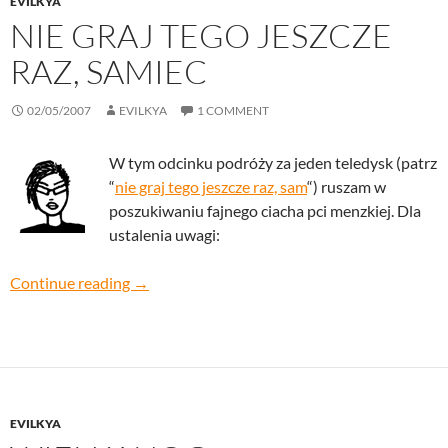
EVILKYA
NIE GRAJ TEGO JESZCZE
RAZ, SAMIEC
02/05/2007
EVILKYA
1 COMMENT
W tym odcinku podróży za jeden teledysk (patrz
“
nie graj tego jeszcze raz, sam
“) ruszam w
poszukiwaniu fajnego ciacha pci menzkiej. Dla
ustalenia uwagi:
nie graj tego jeszcze raz, samiec
Continue reading
→
EVILKYA