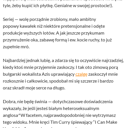
tyle, żeby kupić ich płytkę. Genialne w swojej prostocie!).
Seriej — wolę porządnie zrobiony, mało ambitny
popowy kawałek niż niektóre pretensjonalne i odęte
produkcje wyższych lotów. A jak jeszcze przykumam
przymrużenie oka, zabawę formą i ew. kocie ruchy, to już
zupełnie mró.
Najbardziej jednak lubię, a zdarza się to oczywiście najrzadziej,
kiedy ktoś mnie przyjemnie zaskoczy. I tak oto zimową porą
bułgarski wokalista Azis uprawiający
czalgę
zaskoczył mnie
rozkosznie i całkowicie, spodobał mi się szczerze i bardzo
oraz skradł moje serce na długo.
Dobra, nie będę świnia — dotychczasowe doświadczenia
wykazały, że jeśli jesteś białym heteroseksualnym
anglosa^W facetem, najprawdopodobniej nie wytrzymasz
tego widoku. Mnie kręci Tim Curry śpiewający “I Can Make