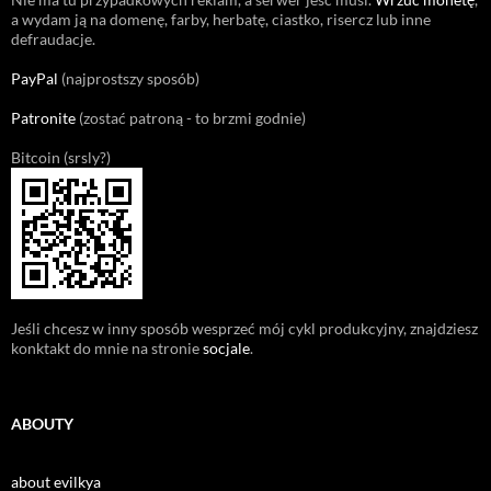
a wydam ją na domenę, farby, herbatę, ciastko, risercz lub inne
defraudacje.
PayPal
(najprostszy sposób)
Patronite
(zostać patroną - to brzmi godnie)
Bitcoin (srsly?)
Jeśli chcesz w inny sposób wesprzeć mój cykl produkcyjny, znajdziesz
konktakt do mnie na stronie
socjale
.
ABOUTY
about evilkya