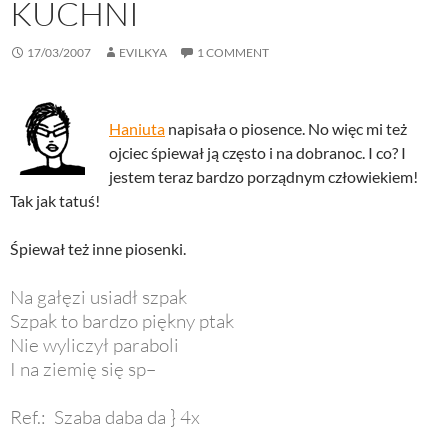
KUCHNI
17/03/2007
EVILKYA
1 COMMENT
Haniuta
napisała o piosence. No więc mi też
ojciec śpiewał ją często i na dobranoc. I co? I
jestem teraz bardzo porządnym człowiekiem!
Tak jak tatuś!
Śpiewał też inne piosenki.
Na gałęzi usiadł szpak
Szpak to bardzo piękny ptak
Nie wyliczył paraboli
I na ziemię się sp–
Ref.: Szaba daba da } 4x