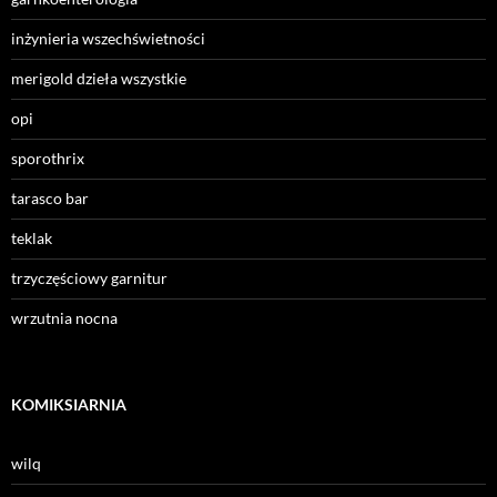
inżynieria wszechświetności
merigold dzieła wszystkie
opi
sporothrix
tarasco bar
teklak
trzyczęściowy garnitur
wrzutnia nocna
KOMIKSIARNIA
wilq