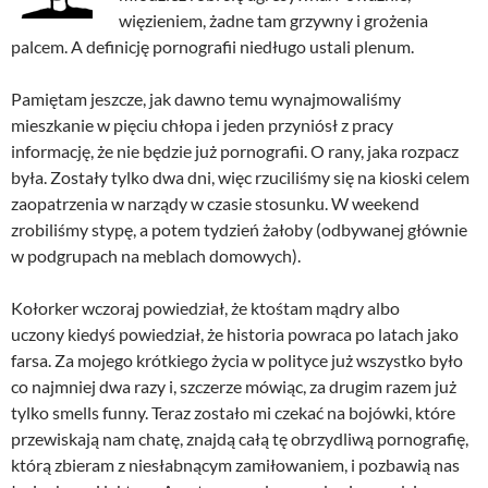
więzieniem, żadne tam grzywny i grożenia
palcem. A definicję pornografii niedługo ustali plenum.
Pamiętam jeszcze, jak dawno temu wynajmowaliśmy
mieszkanie w pięciu chłopa i jeden przyniósł z pracy
informację, że nie będzie już pornografii. O rany, jaka rozpacz
była. Zostały tylko dwa dni, więc rzuciliśmy się na kioski celem
zaopatrzenia w narządy w czasie stosunku. W weekend
zrobiliśmy stypę, a potem tydzień żałoby (odbywanej głównie
w podgrupach na meblach domowych).
Kołorker wczoraj powiedział, że ktośtam mądry albo
uczony kiedyś powiedział, że historia powraca po latach jako
farsa. Za mojego krótkiego życia w polityce już wszystko było
co najmniej dwa razy i, szczerze mówiąc, za drugim razem już
tylko smells funny. Teraz zostało mi czekać na bojówki, które
przewiskają nam chatę, znajdą całą tę obrzydliwą pornografię,
którą zbieram z niesłabnącym zamiłowaniem, i pozbawią nas