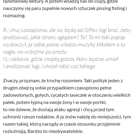
łazienkowej lektury. A potem wsadzą nas do ciupy, gdzie
nauczymy się paru zupełnie nowych sztuczek pissing fisting i
rozmazing.
R.: chuj czasopisma, ale co, będą od ISPów logi brać, żeby
analizować, jakie strony oglądam? To? To mi taki popap
wyskoczył, ja sobie panie władzo muzykę klikałem a tu
nagle, no wstrętne po prostu
N.: ciekawe, gdzie znajdą gościa, który będzie umiał
i analizować logi, i chciał robić coś takiego
Znaczy, przyznam, że trochę rozumiem. Taki polityk jeden z
drugim obejrzą sobie przypadkiem czasopismo pełne
zadowolonych, gołych, cycatych laseczek w otoczeniu wielkich
pałek, potem łypną na swoje żony i w swoje portki,
to nie dziwne, że dostają ataku agresji i chcą przed tym
uchronić rzesze rodaków. A ja znów należę do mniejszości, tym
razem takiej, którą narządy w czasie stosunku przyjemnie
rozluźniają. Bardzo to nieobywatelskie.