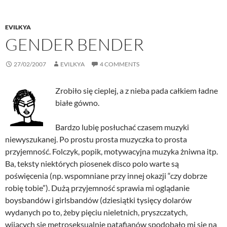
EVILKYA
GENDER BENDER
27/02/2007
EVILKYA
4 COMMENTS
Zrobiło się cieplej, a z nieba pada całkiem ładne
białe gówno.
Bardzo lubię posłuchać czasem muzyki
niewyszukanej. Po prostu prosta muzyczka to prosta
przyjemność. Folczyk, popik, motywacyjna muzyka żniwna itp.
Ba, teksty niektórych piosenek disco polo warte są
poświęcenia (np. wspomniane przy innej okazji “czy dobrze
robię tobie”). Dużą przyjemność sprawia mi oglądanie
boysbandów i girlsbandów (dziesiątki tysięcy dolarów
wydanych po to, żeby pięciu nieletnich, pryszczatych,
wijących się metroseksualnie patafianów spodobało mi się na