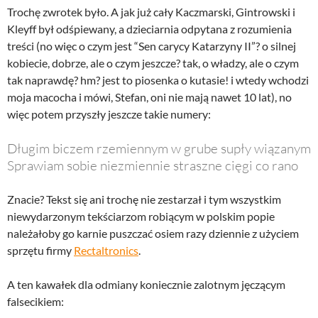
Trochę zwrotek było. A jak już cały Kaczmarski, Gintrowski i
Kleyff był odśpiewany, a dzieciarnia odpytana z rozumienia
treści (no więc o czym jest “Sen carycy Katarzyny II”? o silnej
kobiecie, dobrze, ale o czym jeszcze? tak, o władzy, ale o czym
tak naprawdę? hm? jest to piosenka o kutasie! i wtedy wchodzi
moja macocha i mówi, Stefan, oni nie mają nawet 10 lat), no
więc potem przyszły jeszcze takie numery:
Dłu
gim biczem rzemiennym w grube supły wiązanym
Sprawiam sobie niezmiennie straszne cięgi co rano
Znacie? Tekst się ani trochę nie zestarzał i tym wszystkim
niewydarzonym tekściarzom robiącym w polskim popie
należałoby go karnie puszczać osiem razy dziennie z użyciem
sprzętu firmy
Rectaltronics
.
A ten kawałek dla odmiany koniecznie zalotnym jęczącym
falsecikiem: