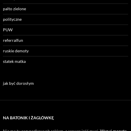
palto zielone
polityczne
PUW
referralfun
ruskie demoty
statek matka
jak być dorosłym
NA BATONIK I ŻAGLÓWKĘ
Nie ma tu przypadkowych reklam, a serwer jeść musi.
Wrzuć monetę
,