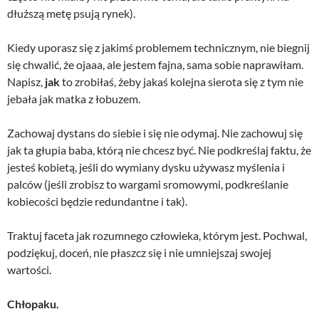
dłuższą metę psują rynek).
Kiedy uporasz się z jakimś problemem technicznym, nie biegnij
się chwalić, że ojaaa, ale jestem fajna, sama sobie naprawiłam.
Napisz,
jak
to zrobiłaś, żeby jakaś kolejna sierota się z tym nie
jebała jak matka z łobuzem.
Zachowaj dystans do siebie i się nie odymaj. Nie zachowuj się
jak ta głupia baba, którą nie chcesz być. Nie podkreślaj faktu, że
jesteś kobietą, jeśli do wymiany dysku używasz myślenia i
palców (jeśli zrobisz to wargami sromowymi, podkreślanie
kobiecości będzie redundantne i tak).
Traktuj faceta jak rozumnego człowieka, którym jest. Pochwal,
podziękuj, doceń, nie płaszcz się i nie umniejszaj swojej
wartości.
Chłopaku.