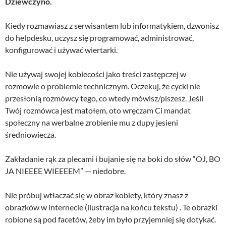
Dziewczyno.
Kiedy rozmawiasz z serwisantem lub informatykiem, dzwonisz
do helpdesku, uczysz się programować, administrować,
konfigurować i używać wiertarki.
Nie używaj swojej kobiecości jako treści zastępczej w
rozmowie o problemie technicznym. Oczekuj, że cycki nie
przesłonią rozmówcy tego, co wtedy mówisz/piszesz. Jeśli
Twój rozmówca jest matołem, oto wręczam Ci mandat
społeczny na werbalne zrobienie mu z dupy jesieni
średniowiecza.
Zakładanie rąk za plecami i bujanie się na boki do słów “OJ, BO
JA NIEEEE WIEEEEM” — niedobre.
Nie próbuj wtłaczać się w obraz kobiety, który znasz z
obrazków w internecie (ilustracja na końcu tekstu) . Te obrazki
robione są pod facetów, żeby im było przyjemniej się dotykać.