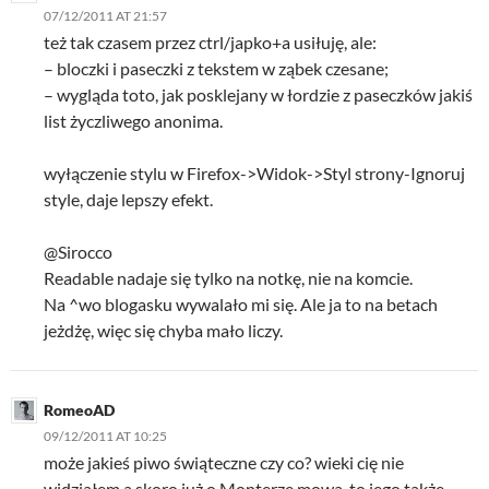
07/12/2011 AT 21:57
też tak czasem przez ctrl/japko+a usiłuję, ale:
– bloczki i paseczki z tekstem w ząbek czesane;
– wygląda toto, jak posklejany w łordzie z paseczków jakiś
list życzliwego anonima.
wyłączenie stylu w Firefox->Widok->Styl strony-Ignoruj
style, daje lepszy efekt.
@Sirocco
Readable nadaje się tylko na notkę, nie na komcie.
Na ^wo blogasku wywalało mi się. Ale ja to na betach
jeżdżę, więc się chyba mało liczy.
RomeoAD
09/12/2011 AT 10:25
może jakieś piwo świąteczne czy co? wieki cię nie
widziałem a skoro już o Monterze mowa, to jego także