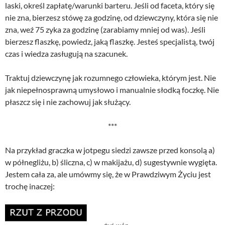
laski, określ zapłatę/warunki barteru. Jeśli od faceta, który się
nie zna, bierzesz stówę za godzinę, od dziewczyny, która się nie
zna, weź 75 zyka za godzinę (zarabiamy mniej od was). Jeśli
bierzesz flaszkę, powiedz, jaką flaszkę. Jesteś specjalistą, twój
czas i wiedza zasługują na szacunek.
Traktuj dziewczynę jak rozumnego człowieka, którym jest. Nie
jak niepełnosprawną umysłowo i manualnie słodką foczkę. Nie
płaszcz się i nie zachowuj jak służący.
***
Na przykład graczka w jotpegu siedzi zawsze przed konsolą a)
w półnegliżu, b) śliczna, c) w makijażu, d) sugestywnie wygięta.
Jestem cała za, ale umówmy się, że w Prawdziwym Życiu jest
trochę inaczej: