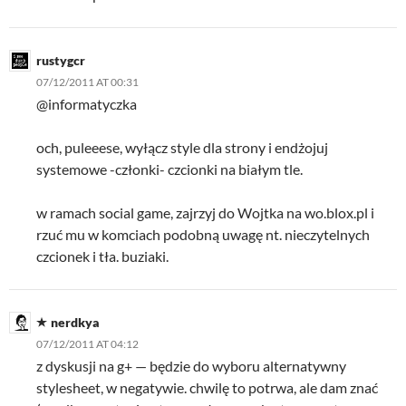
rustygcr
07/12/2011 AT 00:31
@informatyczka
och, puleeese, wyłącz style dla strony i endżojuj
systemowe -członki- czcionki na białym tle.
w ramach social game, zajrzyj do Wojtka na wo.blox.pl i
rzuć mu w komciach podobną uwagę nt. nieczytelnych
czcionek i tła. buziaki.
nerdkya
07/12/2011 AT 04:12
z dyskusji na g+ — będzie do wyboru alternatywny
stylesheet, w negatywie. chwilę to potrwa, ale dam znać