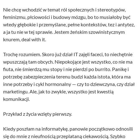
Nie chcę wchodzić w temat ról społecznych i stereotypów,
feminizmu, płciowości i budowy mózgu, bo to musiałoby być
wtedy głębokie i przemyślane, pełne kontekstów, tez i antytez,
a ja tu nie w tej sprawie. Jestem żeńskim szowinistycznym
knurem, deal with it.
Trochę rozumiem. Skoro już dział IT zajęli faceci, to niechętnie
wpuszczają tam obcych. Niepokojące jest wszystko, co nie ma
fiuta, nie śmierdzą mu stopy i nie pierdzi po burrito. Panikę i
potrzebę zabezpieczenia terenu budzi każda istota, która ma
inne potrzeby i cykl hormonalny — czy to dziewczyna, czy dział
marketingu. Ale, jak to zwykle, wszystko jest kwestią
komunikacji.
Przykład z życia wzięty pierwszy.
Kiedy poszłam na informatykę, panowie początkowo odnosili
się do mnie z nieufnością przeplataną ciekawością. Szybko