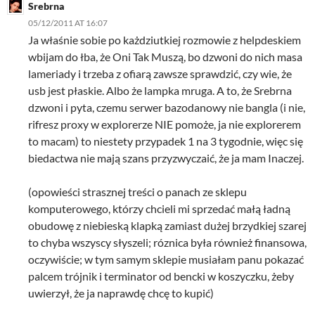
Srebrna
05/12/2011 AT 16:07
Ja właśnie sobie po każdziutkiej rozmowie z helpdeskiem
wbijam do łba, że Oni Tak Muszą, bo dzwoni do nich masa
lameriady i trzeba z ofiarą zawsze sprawdzić, czy wie, że
usb jest płaskie. Albo że lampka mruga. A to, że Srebrna
dzwoni i pyta, czemu serwer bazodanowy nie bangla (i nie,
rifresz proxy w explorerze NIE pomoże, ja nie explorerem
to macam) to niestety przypadek 1 na 3 tygodnie, więc się
biedactwa nie mają szans przyzwyczaić, że ja mam Inaczej.
(opowieści strasznej treści o panach ze sklepu
komputerowego, którzy chcieli mi sprzedać małą ładną
obudowę z niebieską klapką zamiast dużej brzydkiej szarej
to chyba wszyscy słyszeli; róznica była również finansowa,
oczywiście; w tym samym sklepie musiałam panu pokazać
palcem trójnik i terminator od bencki w koszyczku, żeby
uwierzył, że ja naprawdę chcę to kupić)