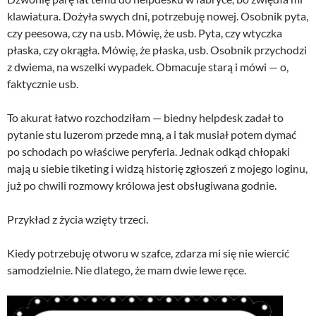
klawiatura. Dożyła swych dni, potrzebuję nowej. Osobnik pyta,
czy peesowa, czy na usb. Mówię, że usb. Pyta, czy wtyczka
płaska, czy okrągła. Mówię, że płaska, usb. Osobnik przychodzi
z dwiema, na wszelki wypadek. Obmacuje starą i mówi — o,
faktycznie usb.
To akurat łatwo rozchodziłam — biedny helpdesk zadał to
pytanie stu luzerom przede mną, a i tak musiał potem dymać
po schodach po właściwe peryferia. Jednak odkąd chłopaki
mają u siebie tiketing i widzą historię zgłoszeń z mojego loginu,
już po chwili rozmowy królowa jest obsługiwana godnie.
Przykład z życia wzięty trzeci.
Kiedy potrzebuję otworu w szafce, zdarza mi się nie wiercić
samodzielnie. Nie dlatego, że mam dwie lewe ręce.