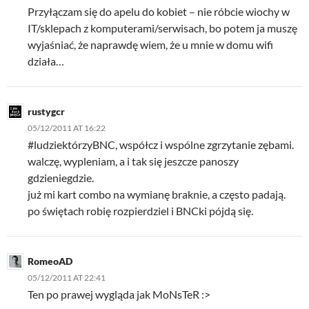
Przyłączam się do apelu do kobiet – nie róbcie wiochy w
IT/sklepach z komputerami/serwisach, bo potem ja muszę
wyjaśniać, że naprawdę wiem, że u mnie w domu wifi
działa…
rustygcr
05/12/2011 AT 16:22
#ludziektórzyBNC, współcz i wspólne zgrzytanie zębami.
walczę, wypleniam, a i tak się jeszcze panoszy
gdzieniegdzie.
już mi kart combo na wymianę braknie, a często padają.
po świętach robię rozpierdziel i BNCki pójdą się.
RomeoAD
05/12/2011 AT 22:41
Ten po prawej wygląda jak MoNsTeR :>