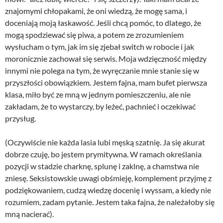
znajomymi chłopakami, że oni wiedzą, że mogę sama, i
doceniają moją łaskawość. Jeśli chcą pomóc, to dlatego, że
mogą spodziewać się piwa, a potem ze zrozumieniem
wysłucham o tym, jak im się zjebał switch w robocie i jak
moronicznie zachował się serwis. Moja wdzięczność między
innymi nie polega na tym, że wyręczanie mnie stanie się w
przyszłości obowiązkiem. Jestem fajna, mam bufet pierwsza
klasa, miło być ze mną w jednym pomieszczeniu, ale nie
zakładam, że to wystarczy, by leżeć, pachnieć i oczekiwać
przysług.
(Oczywiście nie każda lasia lubi męską szatnię. Ja się akurat
dobrze czuję, bo jestem prymitywna. W ramach określania
pozycji w stadzie charknę, splunę i zaklnę, a chamstwa nie
zniesę. Seksistowskie uwagi obśmieję, komplement przyjmę z
podziękowaniem, cudzą wiedzę docenię i wyssam, a kiedy nie
rozumiem, zadam pytanie. Jestem taka fajna, że należałoby się
mną nacierać).