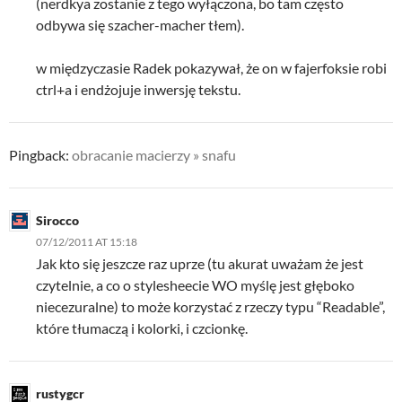
(nerdkya zostanie z tego wyłączona, bo tam często
odbywa się szacher-macher tłem).
w międzyczasie Radek pokazywał, że on w fajerfoksie robi
ctrl+a i endżojuje inwersję tekstu.
Pingback:
obracanie macierzy » snafu
Sirocco
07/12/2011 AT 15:18
Jak kto się jeszcze raz uprze (tu akurat uważam że jest
czytelnie, a co o stylesheecie WO myślę jest głęboko
niecezuralne) to może korzystać z rzeczy typu “Readable”,
które tłumaczą i kolorki, i czcionkę.
rustygcr