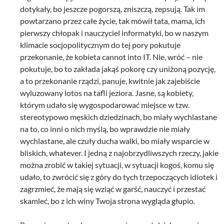
dotykały, bo jeszcze pogorszą, zniszczą, zepsują. Tak im
powtarzano przez całe życie, tak mówił tata, mama, ich
pierwszy chłopak i nauczyciel informatyki, bo w naszym
klimacie socjopolitycznym do tej pory pokutuje
przekonanie, że kobieta cannot into IT. Nie, wróć – nie
pokutuje, bo to zakłada jakąś pokorę czy uniżoną pozycję,
a to przekonanie rządzi, panuje, kwitnie jak zajebiście
wyluzowany lotos na tafli jeziora. Jasne, są kobiety,
którym udało się wygospodarować miejsce w tzw.
stereotypowo męskich dziedzinach, bo miały wychlastane
na to, co inni o nich myślą, bo wprawdzie nie miały
wychlastane, ale czuły ducha walki, bo miały wsparcie w
bliskich, whatever. I jedną z najobrzydliwszych rzeczy, jakie
można zrobić w takiej sytuacji, w sytuacji kogoś, komu się
udało, to zwrócić się z góry do tych trzepoczących idiotek i
zagrzmieć, że mają się wziąć w garść, nauczyć i przestać
skamleć, bo z ich winy Twoja strona wygląda głupio.