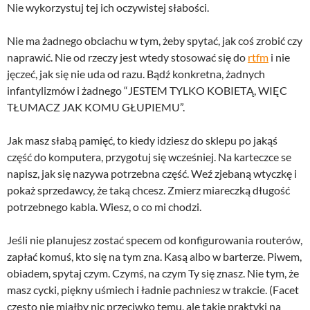
Nie wykorzystuj tej ich oczywistej słabości.
Nie ma żadnego obciachu w tym, żeby spytać, jak coś zrobić czy
naprawić. Nie od rzeczy jest wtedy stosować się do
rtfm
i nie
jęczeć, jak się nie uda od razu. Bądź konkretna, żadnych
infantylizmów i żadnego “JESTEM TYLKO KOBIETĄ, WIĘC
TŁUMACZ JAK KOMU GŁUPIEMU”.
Jak masz słabą pamięć, to kiedy idziesz do sklepu po jakąś
część do komputera, przygotuj się wcześniej. Na karteczce se
napisz, jak się nazywa potrzebna część. Weź zjebaną wtyczkę i
pokaż sprzedawcy, że taką chcesz. Zmierz miareczką długość
potrzebnego kabla. Wiesz, o co mi chodzi.
Jeśli nie planujesz zostać specem od konfigurowania routerów,
zapłać komuś, kto się na tym zna. Kasą albo w barterze. Piwem,
obiadem, spytaj czym. Czymś, na czym Ty się znasz. Nie tym, że
masz cycki, piękny uśmiech i ładnie pachniesz w trakcie. (Facet
często nie miałby nic przeciwko temu, ale takie praktyki na