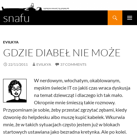
snafu
Search
SKIP
PRIMAR
TO
MENU
CONTENT
EVILKYA
GDZIE DIABEŁ NIE MOŻE
22/11/2011
EVILKYA
37 COMMENTS
W nerdowym, włochatym, okablowanym,
męskim świecie IT co jakiś czas wraca dyskusja
na temat dziewcząt i dlaczego ich tak mało.
Okropnie mnie śmieszą takie rozmowy.
Przypominam je sobie, żeby przestać zgrzytać zębami, kiedy
dzwonię do helpdesku albo muszę kupić kabelek. Wkurwia
mnie, że w takich sytuacjach często jestem już w blokach
startowych ustawiana jako bezradna kretynka. Ale po kolei.