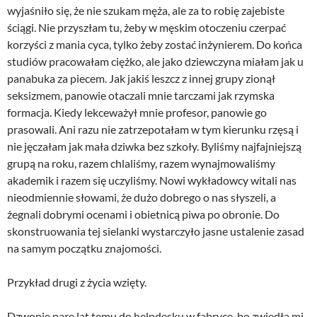
wyjaśniło się, że nie szukam męża, ale za to robię zajebiste
ściągi. Nie przyszłam tu, żeby w męskim otoczeniu czerpać
korzyści z mania cyca, tylko żeby zostać inżynierem. Do końca
studiów pracowałam ciężko, ale jako dziewczyna miałam jak u
panabuka za piecem. Jak jakiś leszcz z innej grupy zionął
seksizmem, panowie otaczali mnie tarczami jak rzymska
formacja. Kiedy lekceważył mnie profesor, panowie go
prasowali. Ani razu nie zatrzepotałam w tym kierunku rzęsą i
nie jęczałam jak mała dziwka bez szkoły. Byliśmy najfajniejszą
grupą na roku, razem chlaliśmy, razem wynajmowaliśmy
akademik i razem się uczyliśmy. Nowi wykładowcy witali nas
nieodmiennie słowami, że dużo dobrego o nas słyszeli, a
żegnali dobrymi ocenami i obietnicą piwa po obronie. Do
skonstruowania tej sielanki wystarczyło jasne ustalenie zasad
na samym początku znajomości.
Przykład drugi z życia wzięty.
Dzwonię parę lat temu do helpdesku w fabryce, bo zwiędła mi