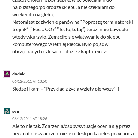
najbliższego/po drodze sklepu, a nie czekałam do
weekendu na giełdę.
Natomiast zdziwienie panów na “Poproszę terminatorek i
trójnik” (“Eee… CO?” “To, to, tutaj”) teraz mnie bawi, ale
wtedy wkurzyło. Zemściło się wlatywanie do sklepu
komputerowego w letniej kiecce. Było pójść w
obrzęchanych dżinsach i bluzie z kapturem :>
dadek
06/12/2011 AT 13:50
Siedzę i łkam – “Przykład z życia wzięty pierwszy” :)
syn
06/12/2011 AT 18:26
Ale to nie tak. Zdarzenia/osoby/sytuacje ocenia się przez
pryzmat doświadczeń, nie płci. Jeśli po kabelek przychodzi