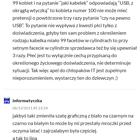
99 kobiet i na pytanie “jaki kabelek” odpowiadają “USB, z
okrągłą wtyczką” to kobieta numer 100 nie może mieć
pretensji o powtórzone trzy razy pytanie “czy na pewno
USB”. To pytanie nie wypływa z kwesti płci tylko z
doświadczenia, gdyby ten sam problem z określeniem
rodzaju kabelka miało 99 facetów w cylindrach to przy
setnym facecie w cylindrze sprzedawca też by się upewniał
3 razy. Płeć jest tu wyłącznie cechą przypisaną do
określonego życiowego doświadczenia, nie determinuje
sytuacji. Tak więc apel do chłopaków IT jest zupełnym
nieporozumieniem, wystarczy ten do dziewczyn ;)
informatyczka
06/12/2011 AT 23:24
jakbyś taki zmieniła szatę graficzną z biało na czarnym na
czarno na białym to może by mi przestały mroczki przed
oczyma latać i zajrzalabym była częściej.
a tak to lipa