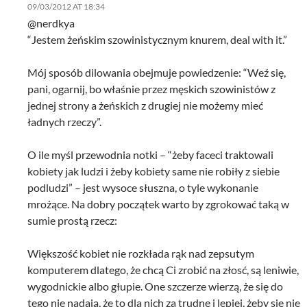
09/03/2012 AT 18:34
@nerdkya
“Jestem żeńskim szowinistycznym knurem, deal with it.”
Mój sposób dilowania obejmuje powiedzenie: “Weź się,
pani, ogarnij, bo właśnie przez męskich szowinistów z
jednej strony a żeńskich z drugiej nie możemy mieć
ładnych rzeczy”.
O ile myśl przewodnia notki – “żeby faceci traktowali
kobiety jak ludzi i żeby kobiety same nie robiły z siebie
podludzi” – jest wysoce słuszna, o tyle wykonanie
mrożące. Na dobry początek warto by zgrokować taką w
sumie prostą rzecz:
Większość kobiet nie rozkłada rąk nad zepsutym
komputerem dlatego, że chcą Ci zrobić na złosć, są leniwie,
wygodnickie albo głupie. One szczerze wierzą, że się do
tego nie nadają, że to dla nich za trudne i lepiej, żeby się nie