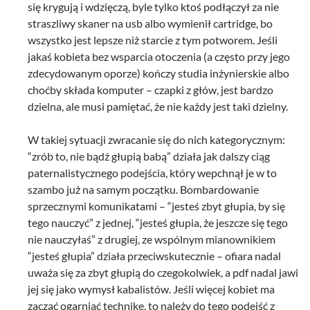
się krygują i wdzięczą, byle tylko ktoś podłączył za nie
straszliwy skaner na usb albo wymienił cartridge, bo
wszystko jest lepsze niż starcie z tym potworem. Jeśli
jakaś kobieta bez wsparcia otoczenia (a często przy jego
zdecydowanym oporze) kończy studia inżynierskie albo
choćby składa komputer – czapki z głów, jest bardzo
dzielna, ale musi pamiętać, że nie każdy jest taki dzielny.
W takiej sytuacji zwracanie się do nich kategorycznym:
“zrób to, nie bądź głupią babą” działa jak dalszy ciąg
paternalistycznego podejścia, który wepchnął je w to
szambo już na samym początku. Bombardowanie
sprzecznymi komunikatami – “jesteś zbyt głupia, by się
tego nauczyć” z jednej, “jesteś głupia, że jeszcze się tego
nie nauczyłaś” z drugiej, ze wspólnym mianownikiem
“jesteś głupia” działa przeciwskutecznie – ofiara nadal
uważa się za zbyt głupią do czegokolwiek, a pdf nadal jawi
jej się jako wymysł kabalistów. Jeśli więcej kobiet ma
zacząć ogarniać technikę, to należy do tego podejść z