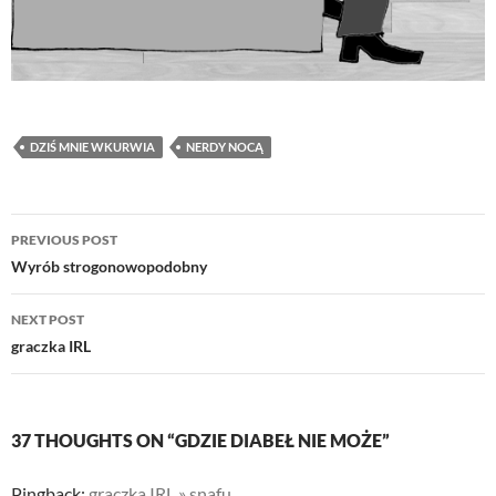
DZIŚ MNIE WKURWIA
NERDY NOCĄ
Post
PREVIOUS POST
navigation
Wyrób strogonowopodobny
NEXT POST
graczka IRL
37 THOUGHTS ON “GDZIE DIABEŁ NIE MOŻE”
Pingback:
graczka IRL » snafu