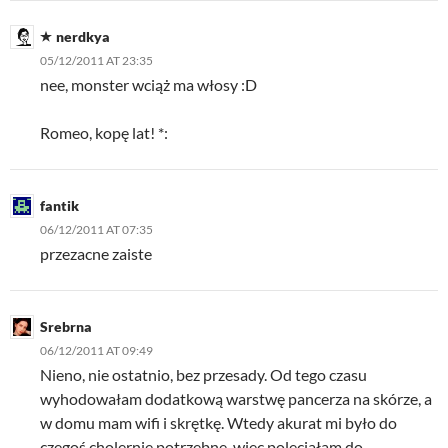
nerdkya
05/12/2011 AT 23:35
nee, monster wciąż ma włosy :D
Romeo, kopę lat! *:
fantik
06/12/2011 AT 07:35
przezacne zaiste
Srebrna
06/12/2011 AT 09:49
Nieno, nie ostatnio, bez przesady. Od tego czasu
wyhodowałam dodatkową warstwę pancerza na skórze, a
w domu mam wifi i skrętkę. Wtedy akurat mi było do
czegoś cholernie potrzebne, więc poleciałam do