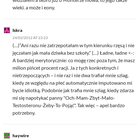
wieki. a może i eony.
Iskra
24/02/2012 AT 23:23
(…)”Ani razu nie zatrzepotałam w tym kierunku rzęsą i nie
jęczałam jak mała dziwka bez szkoły.” (…) Ładne, ładne <-:
A bardziej merytorycznie: co mogę rzec poza tym, że masz
milion pińcet procent racji. Ja z tych konkretnych i
nietrzepoczących – i nie raz i nie dwa trafiał mnie szlag,
kiedy ze względu na płeć automatycznie imputowano mi
bycie idiotką. Podobnie jak trafia mnie szlag, kiedy zdarza
mi się napotykać panny "Och-Mam-Zbyt-Mało-
Testosteronu-Żeby-To-Pojąć". Tak więc – apel bardzo
potrzebny.
haywire