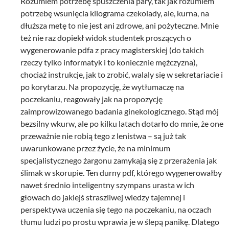
Rozumiem potrzebę spuszczenia pary, tak jak rozumiem
potrzebę wsunięcia kilograma czekolady, ale, kurna, na
dłuższa metę to nie jest ani zdrowe, ani pożyteczne. Mnie
też nie raz dopiekł widok studentek proszących o
wygenerowanie pdfa z pracy magisterskiej (do takich
rzeczy tylko informatyk i to koniecznie mężczyzna),
chociaż instrukcje, jak to zrobić, walaly się w sekretariacie i
po korytarzu. Na propozycję, że wytłumaczę na
poczekaniu, reagowały jak na propozycję
zaimprowizowanego badania ginekologicznego. Stąd mój
bezsilny wkurw, ale po kilku latach dotarło do mnie, że one
przeważnie nie robią tego z lenistwa – są już tak
uwarunkowane przez życie, że na minimum
specjalistycznego żargonu zamykają się z przerażenia jak
ślimak w skorupie. Ten durny pdf, którego wygenerowałby
nawet średnio inteligentny szympans urasta w ich
głowach do jakiejś straszliwej wiedzy tajemnej i
perspektywa uczenia się tego na poczekaniu, na oczach
tłumu ludzi po prostu wprawia je w ślepą panikę. Dlatego