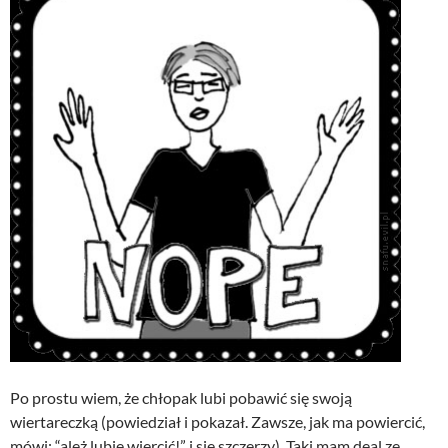
Po prostu wiem, że chłopak lubi pobawić się swoją
wiertareczką (powiedział i pokazał. Zawsze, jak ma powiercić,
mówi: “ależ lubię wiercić!” i się szczerzy). Taki mam deal ze