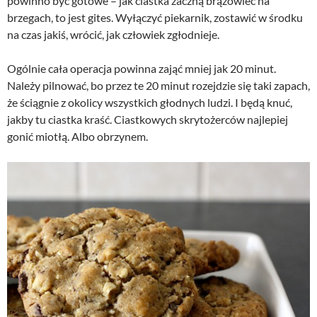
powinno być gotowe – jak ciastka zaczną brązowieć na
brzegach, to jest gites. Wyłączyć piekarnik, zostawić w środku
na czas jakiś, wrócić, jak człowiek zgłodnieje.
Ogólnie cała operacja powinna zająć mniej jak 20 minut.
Należy pilnować, bo przez te 20 minut rozejdzie się taki zapach,
że ściągnie z okolicy wszystkich głodnych ludzi. I będą knuć,
jakby tu ciastka kraść. Ciastkowych skrytożerców najlepiej
gonić miotłą. Albo obrzynem.