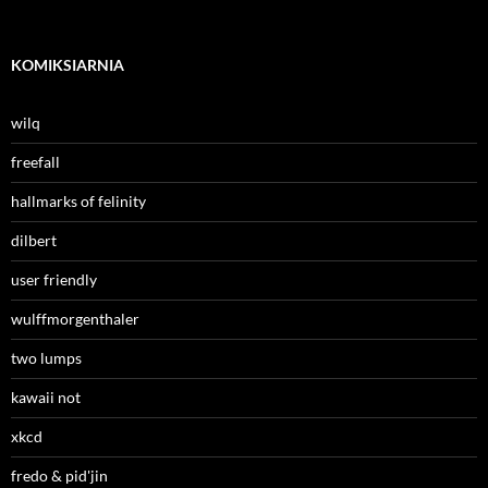
KOMIKSIARNIA
wilq
freefall
hallmarks of felinity
dilbert
user friendly
wulffmorgenthaler
two lumps
kawaii not
xkcd
fredo & pid'jin