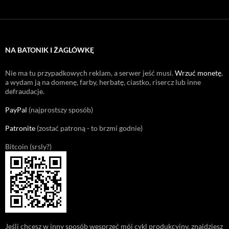
NA BATONIK I ŻAGLÓWKĘ
Nie ma tu przypadkowych reklam, a serwer jeść musi.
Wrzuć monetę
,
a wydam ją na domenę, farby, herbatę, ciastko, risercz lub inne
defraudacje.
PayPal
(najprostszy sposób)
Patronite
(zostać patroną - to brzmi godnie)
Bitcoin (srsly?)
Jeśli chcesz w inny sposób wesprzeć mój cykl produkcyjny, znajdziesz