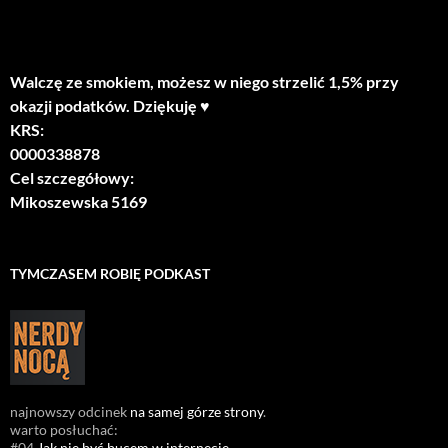
Walczę ze smokiem, możesz w niego strzelić 1,5% przy
okazji podatków. Dziękuję ♥
KRS:
0000338878
Cel szczegółowy:
Mikoszewska 5169
TYMCZASEM ROBIĘ PODKAST
najnowszy odcinek
na samej górze strony
.
warto posłuchać:
#04
Jak nie być bucem w internecie