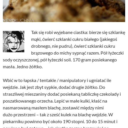
Tak się robi wyjebane ciastka: bierze się szklankę
mąki, ćwierć szklanki cukru białego (jakiegoś
drobnego, nie pudru), ćwierć szklanki cukru
brązowego do michy sypnąć razem. Pół łyżeczki
sody oczyszczonej, pół łyżeczki soli. 170 gram posiekanego
masła. Jedno żółtko.
Wbić w to łapska / tentakle / manipulatory i ugniatać ile
wejdzie. Jak jest zbyt sypkie, dodać drugie żółtko. Do
straszliwej mieszaniny dodać posiekaną tabliczkę czekolady i
poszatkowanego orzecha. Lepić w małe kulki, kłaść na
nasmarowaną masłem blachę, zostawić między nimi
dużo przestrzeni – tak z sześć kulek na blachę wejdzie. W
piekarniku powinno być około 190 stopni. 10 do 15 minut i