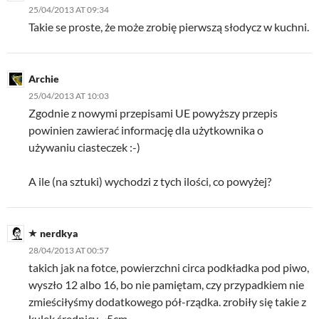
25/04/2013 AT 09:34
Takie se proste, że może zrobię pierwszą słodycz w kuchni.
Archie
25/04/2013 AT 10:03
Zgodnie z nowymi przepisami UE powyższy przepis
powinien zawierać informację dla użytkownika o
używaniu ciasteczek :-)
A ile (na sztuki) wychodzi z tych ilości, co powyżej?
nerdkya
28/04/2013 AT 00:57
takich jak na fotce, powierzchni circa podkładka pod piwo,
wyszło 12 albo 16, bo nie pamiętam, czy przypadkiem nie
zmieściłyśmy dodatkowego pół-rządka. zrobiły się takie z
kulek średnicy ~5cm.