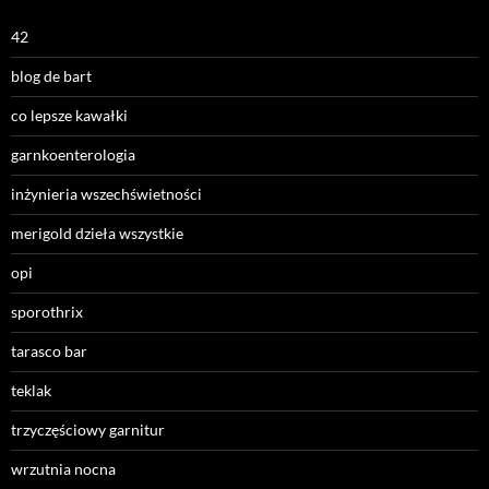
42
blog de bart
co lepsze kawałki
garnkoenterologia
inżynieria wszechświetności
merigold dzieła wszystkie
opi
sporothrix
tarasco bar
teklak
trzyczęściowy garnitur
wrzutnia nocna