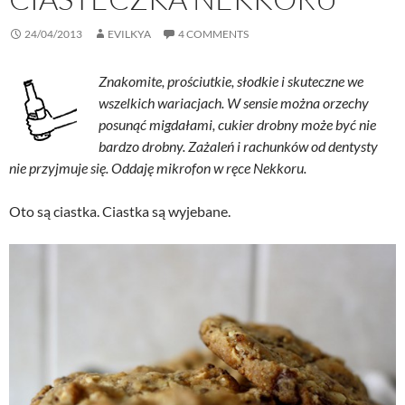
24/04/2013
EVILKYA
4 COMMENTS
Znakomite, prościutkie, słodkie i skuteczne we
wszelkich wariacjach. W sensie można orzechy
posunąć migdałami, cukier drobny może być nie
bardzo drobny. Zażaleń i rachunków od dentysty
nie przyjmuje się. Oddaję mikrofon w ręce Nekkoru.
Oto są ciastka. Ciastka są wyjebane.