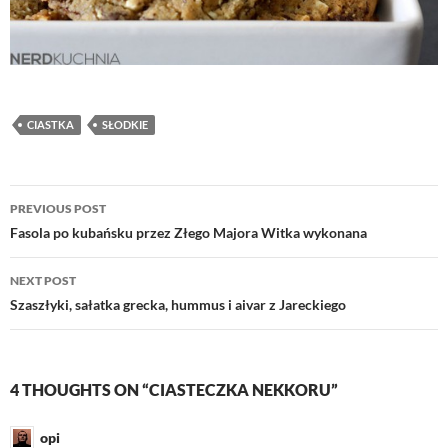
CIASTKA
SŁODKIE
Post
PREVIOUS POST
navigation
Fasola po kubańsku przez Złego Majora Witka wykonana
NEXT POST
Szaszłyki, sałatka grecka, hummus i aivar z Jareckiego
4 THOUGHTS ON “CIASTECZKA NEKKORU”
opi