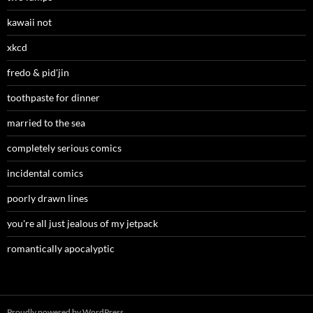
kawaii not
xkcd
fredo & pid'jin
toothpaste for dinner
married to the sea
completely serious comics
incidental comics
poorly drawn lines
you're all just jealous of my jetpack
romantically apocalyptic
Proudly powered by WordPress