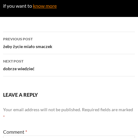
if you want to
know more
Post
PREVIOUS POST
navigation
żeby życie miało smaczek
NEXT POST
dobrze wiedzieć
LEAVE A REPLY
Your email address will not be published.
Required fields are marked
*
Comment
*