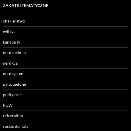
ZAKĄTKI TEMATYCZNE
chakierstwo
evilkya
kanapa tv
nerdkuchnia
nerdkya
nerdkya-en
palto zielone
polityczne
PUW
referralfun
ruskie demoty