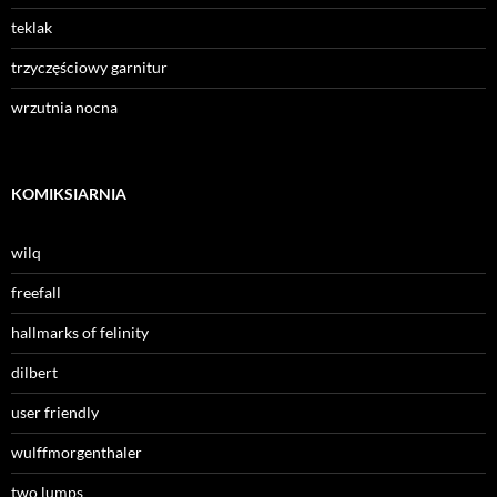
teklak
trzyczęściowy garnitur
wrzutnia nocna
KOMIKSIARNIA
wilq
freefall
hallmarks of felinity
dilbert
user friendly
wulffmorgenthaler
two lumps