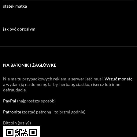
statek matka
jak być dorosłym
NA BATONIK I ŻAGLÓWKĘ
Nie ma tu przypadkowych reklam, a serwer jeść musi.
Wrzuć monetę
,
a wydam ją na domenę, farby, herbatę, ciastko, risercz lub inne
defraudacje.
PayPal
(najprostszy sposób)
Patronite
(zostać patroną - to brzmi godnie)
Bitcoin (srsly?)