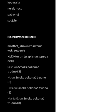
kopyrajty
nerdy nocą
patronuj
socjale
NAJNOWSZE KOMCIE
mostbet_iiKn
on
zdarzenie
wskrzeszenie
Kol3ktor
on
terapia na stopę za
niską
Szk1
on
Smoka pokonać
trudno (3)
M.
on
Smoka pokonać trudno
(3)
Ewa
on
Smoka pokonać trudno
(3)
Marta G.
on
Smoka pokonać
trudno (3)