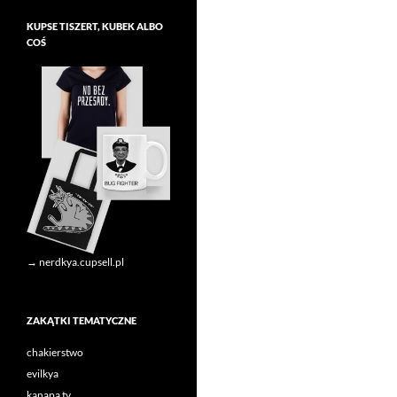
KUPSE TISZERT, KUBEK ALBO
COŚ
→ nerdkya.cupsell.pl
ZAKĄTKI TEMATYCZNE
chakierstwo
evilkya
kanapa tv