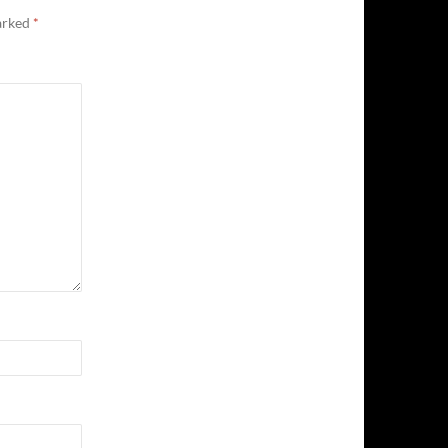
marked
*