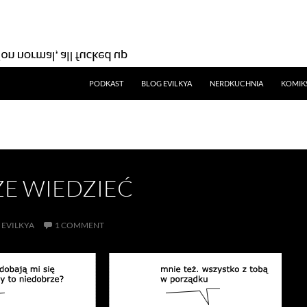
SKIP TO CONTENT
PODKAST
BLOG EVILKYA
NERDKUCHNIA
KOMIK
E WIEDZIEĆ
EVILKYA
1 COMMENT