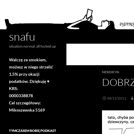
snafu
Search
situation normal, all fucked up
Walczę ze smokiem,
możesz w niego strzelić
NERDKYA
1,5% przy okazji
DOBRZ
podatków. Dziękuję ♥
KRS:
0000338878
08/12/2011
Cel szczegółowy:
Mikoszewska 5169
TYMCZASEM ROBIĘ PODKAST