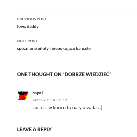
Post
PREVIOUS POST
navigation
love, daddy
NEXT POST
spóźnione piloty i niepokojące kancele
ONE THOUGHT ON “DOBRZE WIEDZIEĆ”
royal
14/12/2011 AT 01:12
zuch!… w końcu to narysowałaś :)
LEAVE A REPLY