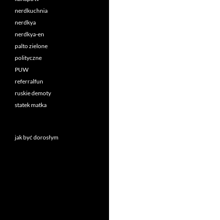
nerdkuchnia
nerdkya
nerdkya-en
palto zielone
polityczne
PUW
referralfun
ruskie demoty
statek matka
jak być dorosłym