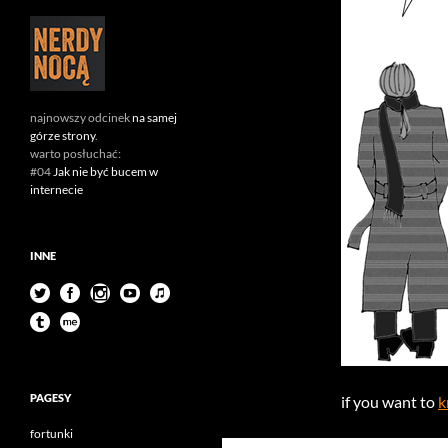
najnowszy odcinek
na samej
górze strony
.
warto posłuchać:
#04
Jak nie być bucem w
internecie
INNE
PAGESY
if you want to
k
fortunki