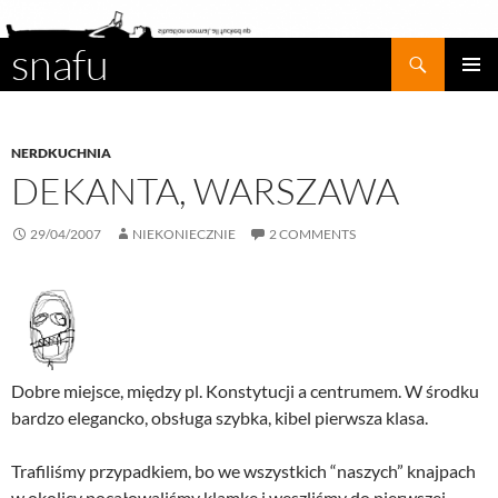
snafu
Search
SKIP
PRIMAR
TO
MENU
CONTENT
NERDKUCHNIA
DEKANTA, WARSZAWA
29/04/2007
NIEKONIECZNIE
2 COMMENTS
Dobre miejsce, między pl. Konstytucji a centrumem. W środku
bardzo elegancko, obsługa szybka, kibel pierwsza klasa.
Trafiliśmy przypadkiem, bo we wszystkich “naszych” knajpach
w okolicy pocałowaliśmy klamkę i weszliśmy do pierwszej