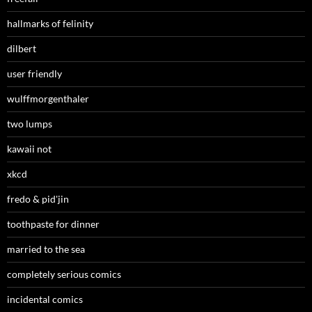
hallmarks of felinity
dilbert
user friendly
wulffmorgenthaler
two lumps
kawaii not
xkcd
fredo & pid'jin
toothpaste for dinner
married to the sea
completely serious comics
incidental comics