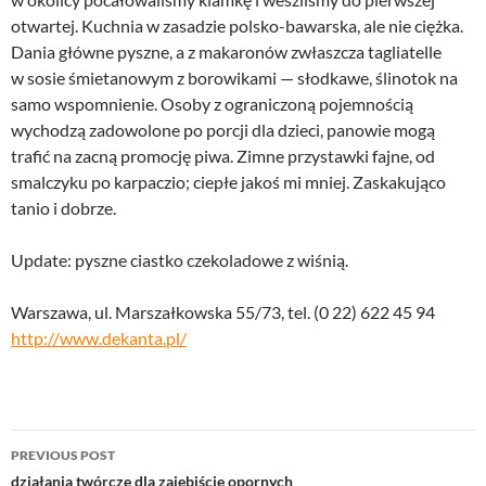
otwartej. Kuchnia w zasadzie polsko-bawarska, ale nie ciężka.
Dania główne pyszne, a z makaronów zwłaszcza tagliatelle
w sosie śmietanowym z borowikami — słodkawe, ślinotok na
samo wspomnienie. Osoby z ograniczoną pojemnością
wychodzą zadowolone po porcji dla dzieci, panowie mogą
trafić na zacną promocję piwa. Zimne przystawki fajne, od
smalczyku po karpaczio; ciepłe jakoś mi mniej. Zaskakująco
tanio i dobrze.
Update: pyszne ciastko czekoladowe z wiśnią.
Warszawa, ul. Marszałkowska 55/73, tel. (0 22) 622 45 94
http://www.dekanta.pl/
Post
PREVIOUS POST
navigation
działania twórcze dla zajebiście opornych