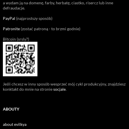
a wydam ją na domenę, farby, herbatę, ciastko, risercz lub inne
defraudacje.
PayPal
(najprostszy sposób)
Patronite
(zostać patroną - to brzmi godnie)
Bitcoin (srsly?)
Jeśli chcesz w inny sposób wesprzeć mój cykl produkcyjny, znajdziesz
konktakt do mnie na stronie
socjale
.
ABOUTY
about evilkya