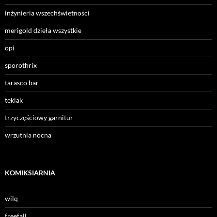
inżynieria wszechświetności
merigold dzieła wszystkie
opi
sporothrix
tarasco bar
teklak
trzyczęściowy garnitur
wrzutnia nocna
KOMIKSIARNIA
wilq
freefall