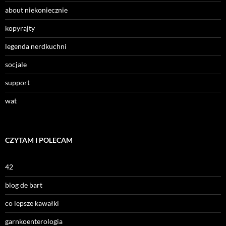
about niekoniecznie
kopyrajty
legenda nerdkuchni
socjale
support
wat
CZYTAM I POLECAM
42
blog de bart
co lepsze kawałki
garnkoenterologia