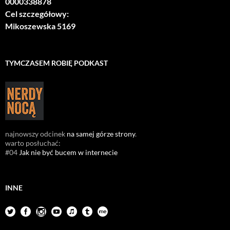
0000338878
Cel szczegółowy:
Mikoszewska 5169
TYMCZASEM ROBIĘ PODKAST
najnowszy odcinek
na samej górze strony
.
warto posłuchać:
#04
Jak nie być bucem w internecie
INNE