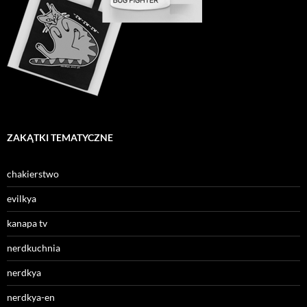
ZAKĄTKI TEMATYCZNE
chakierstwo
evilkya
kanapa tv
nerdkuchnia
nerdkya
nerdkya-en