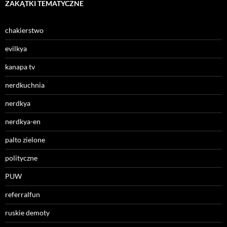
ZAKĄTKI TEMATYCZNE
chakierstwo
evilkya
kanapa tv
nerdkuchnia
nerdkya
nerdkya-en
palto zielone
polityczne
PUW
referralfun
ruskie demoty