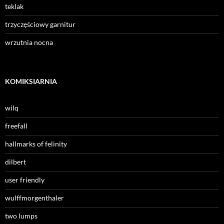
teklak
trzyczęściowy garnitur
wrzutnia nocna
KOMIKSIARNIA
wilq
freefall
hallmarks of felinity
dilbert
user friendly
wulffmorgenthaler
two lumps