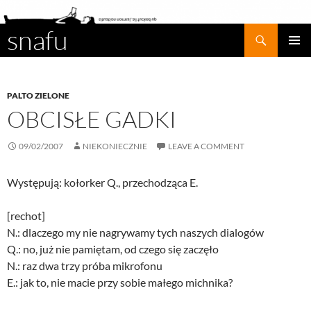
snafu
Search
SKIP
PRIMAR
TO
MENU
CONTENT
PALTO ZIELONE
OBCISŁE GADKI
09/02/2007
NIEKONIECZNIE
LEAVE A COMMENT
Występują: kołorker Q., przechodząca E.
[rechot]
N.: dlaczego my nie nagrywamy tych naszych dialogów
Q.: no, już nie pamiętam, od czego się zaczęło
N.: raz dwa trzy próba mikrofonu
E.: jak to, nie macie przy sobie małego michnika?