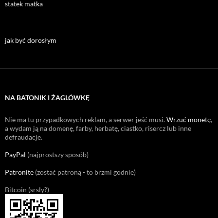
statek matka
jak być dorosłym
NA BATONIK I ŻAGLÓWKĘ
Nie ma tu przypadkowych reklam, a serwer jeść musi.
Wrzuć monetę
,
a wydam ją na domenę, farby, herbatę, ciastko, risercz lub inne
defraudacje.
PayPal
(najprostszy sposób)
Patronite
(zostać patroną - to brzmi godnie)
Bitcoin (srsly?)