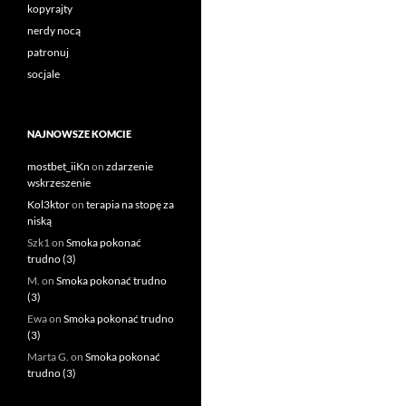
kopyrajty
nerdy nocą
patronuj
socjale
NAJNOWSZE KOMCIE
mostbet_iiKn
on
zdarzenie
wskrzeszenie
Kol3ktor
on
terapia na stopę za
niską
Szk1
on
Smoka pokonać
trudno (3)
M.
on
Smoka pokonać trudno
(3)
Ewa
on
Smoka pokonać trudno
(3)
Marta G.
on
Smoka pokonać
trudno (3)