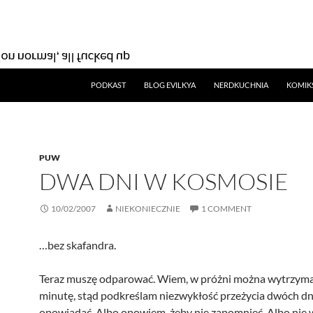
SKIP TO CONTENT
PODKAST
BLOG EVILKYA
NERDKUCHNIA
KOMIK
PUW
DWA DNI W KOSMOSIE
10/02/2007
NIEKONIECZNIE
1 COMMENT
…bez skafandra.
Teraz muszę odparować. Wiem, w próżni można wytrzyma
minutę, stąd podkreślam niezwykłość przeżycia dwóch dn
opowiadać. Albo opowiem, żeby nie zapomnieć. Albo nie 