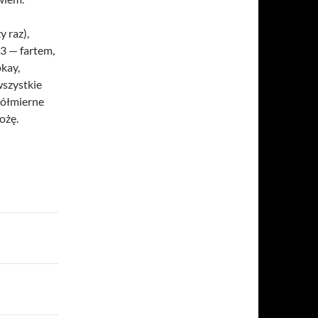
y raz),
3 — fartem,
okay,
wszystkie
spółmierne
ożę.