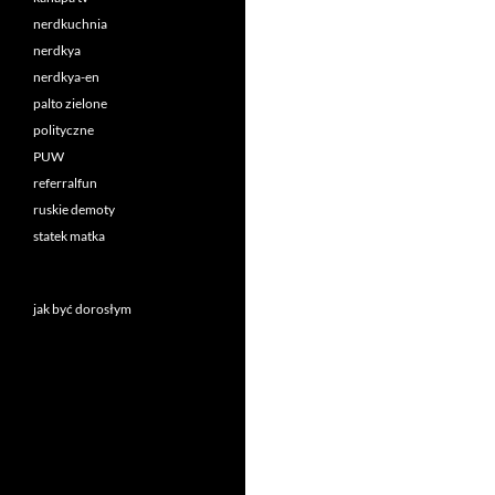
nerdkuchnia
nerdkya
nerdkya-en
palto zielone
polityczne
PUW
referralfun
ruskie demoty
statek matka
jak być dorosłym