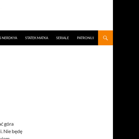
S NERDKYA
STATEK MATKA
SERIALE
PATRONUJ
ć góra
i. Nie będę
wiem.