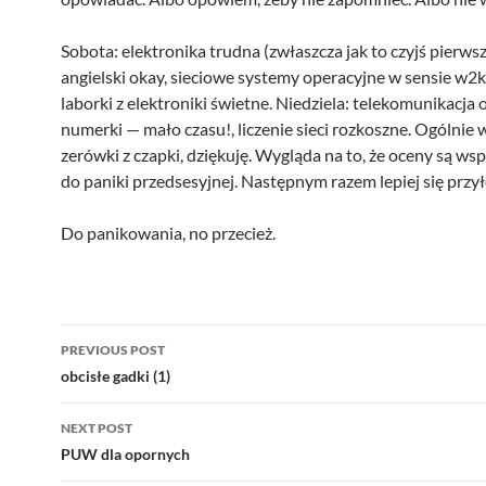
Sobota: elektronika trudna (zwłaszcza jak to czyjś pierwsz
angielski okay, sieciowe systemy operacyjne w sensie w2k
laborki z elektroniki świetne. Niedziela: telekomunikacja 
numerki — mało czasu!, liczenie sieci rozkoszne. Ogólnie 
zerówki z czapki, dziękuję. Wygląda na to, że oceny są w
do paniki przedsesyjnej. Następnym razem lepiej się przył
Do panikowania, no przecież.
Post
PREVIOUS POST
navigation
obcisłe gadki (1)
NEXT POST
PUW dla opornych