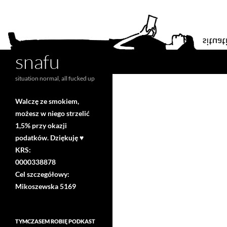
snafu
Search
situation normal, all fucked up
Walczę ze smokiem,
możesz w niego strzelić
1,5% przy okazji
podatków. Dziękuję ♥
KRS:
0000338878
Cel szczegółowy:
Mikoszewska 5169
TYMCZASEM ROBIĘ PODKAST