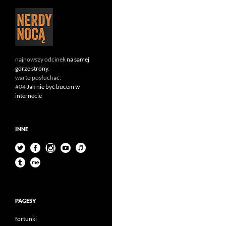
najnowszy odcinek
na samej
górze strony
.
warto posłuchać:
#04
Jak nie być bucem w
internecie
INNE
PAGESY
fortunki