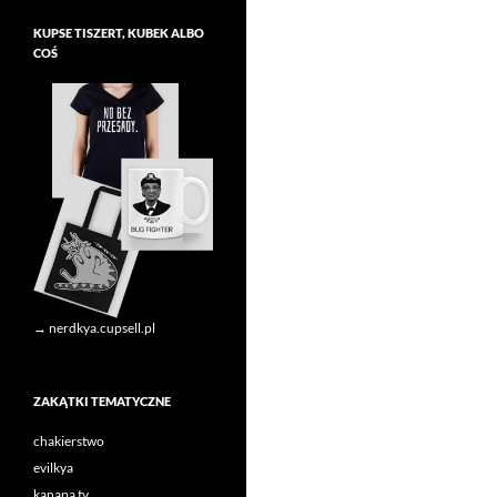
KUPSE TISZERT, KUBEK ALBO
COŚ
→ nerdkya.cupsell.pl
ZAKĄTKI TEMATYCZNE
chakierstwo
evilkya
kanapa tv