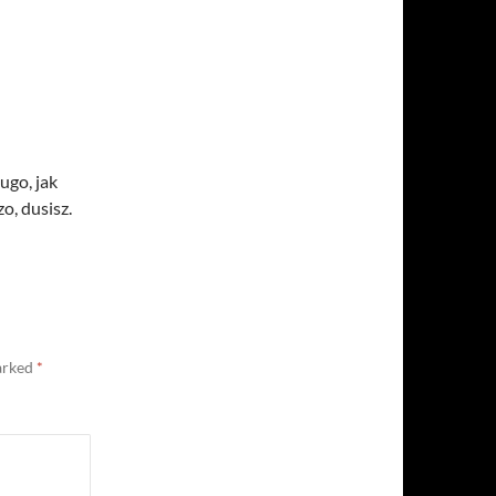
ugo, jak
o, dusisz.
marked
*