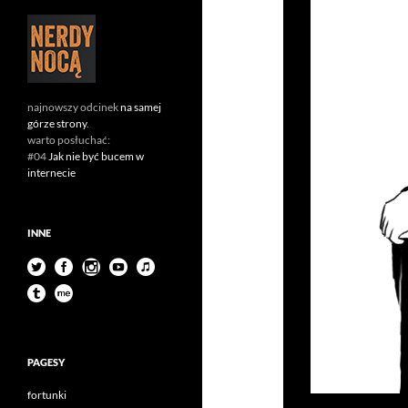
najnowszy odcinek
na samej
górze strony
.
warto posłuchać:
#04
Jak nie być bucem w
internecie
INNE
PAGESY
fortunki