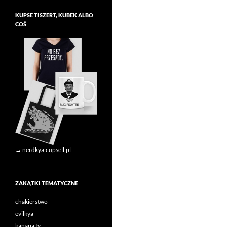
KUPSE TISZERT, KUBEK ALBO
COŚ
→ nerdkya.cupsell.pl
ZAKĄTKI TEMATYCZNE
chakierstwo
evilkya
kanapa tv