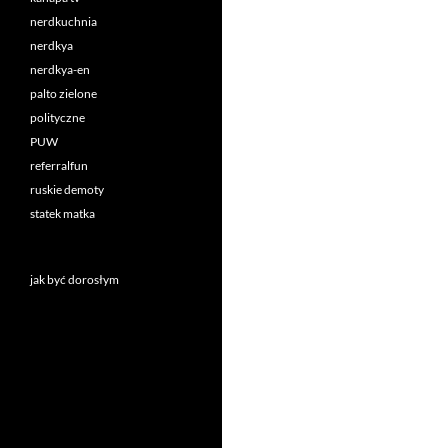
nerdkuchnia
nerdkya
nerdkya-en
palto zielone
polityczne
PUW
referralfun
ruskie demoty
statek matka
jak być dorosłym