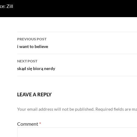
e: Zill
Post
PREVIOUS POST
navigation
i want to believe
NEXT POST
skąd się biorą nerdy
LEAVE A REPLY
Your email address will not be published.
Required fields are 
Comment
*