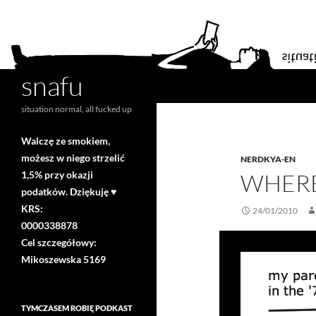
snafu
Search
situation normal, all fucked up
Walczę ze smokiem,
możesz w niego strzelić
NERDKYA-EN
1,5% przy okazji
WHERE
podatków. Dziękuję ♥
KRS:
24/01/2010
0000338878
Cel szczegółowy:
Mikoszewska 5169
TYMCZASEM ROBIĘ PODKAST