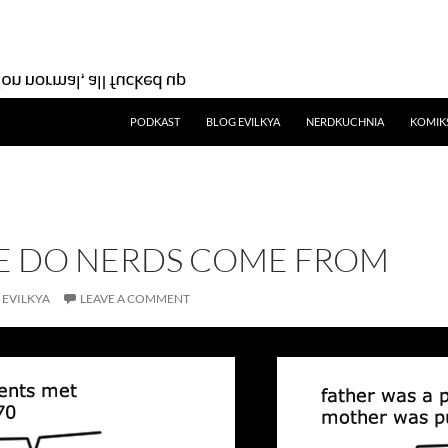
SKIP TO CONTENT
PODKAST
BLOG EVILKYA
NERDKUCHNIA
KOMIK
 DO NERDS COME FROM
EVILKYA
LEAVE A COMMENT