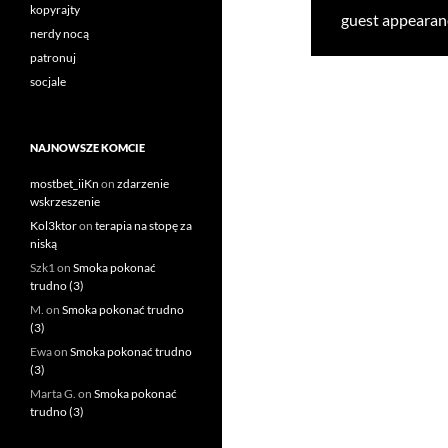
kopyrajty
guest appearanc
nerdy nocą
patronuj
socjale
NAJNOWSZE KOMCIE
mostbet_iiKn
on
zdarzenie
wskrzeszenie
Kol3ktor
on
terapia na stopę za
niską
Szk1
on
Smoka pokonać
trudno (3)
M.
on
Smoka pokonać trudno
(3)
Ewa
on
Smoka pokonać trudno
(3)
Marta G.
on
Smoka pokonać
trudno (3)