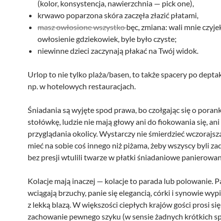
(kolor, konsystencja, nawierzchnia — pick one),
krwawo poparzona skóra zaczęła złazić płatami,
masz owłosione wszystko
bęc, zmiana: wali mnie czyj
owłosienie gdziekowiek, byle było czyste;
niewinne dzieci zaczynają płakać na Twój widok.
Urlop to nie tylko plaża/basen, to także spacery po deptak
np. w hotelowych restauracjach.
Śniadania są wyjęte spod prawa, bo czołgając się o poran
stołówkę, ludzie nie mają głowy ani do fiokowania się, ani
przyglądania okolicy. Wystarczy nie śmierdzieć wczorajsz
mieć na sobie coś innego niż piżama, żeby wszyscy byli za
bez presji wtulili twarze w płatki śniadaniowe panierowan
Kolacje mają inaczej — kolacje to parada lub polowanie. 
wciągają brzuchy, panie się elegancią, córki i synowie wypi
z lekką blazą. W większości ciepłych krajów gości prosi się
zachowanie pewnego szyku (w sensie żadnych krótkich s