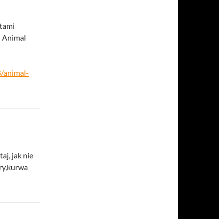
ntami
j Animal
/animal-
aj, jak nie
try,kurwa