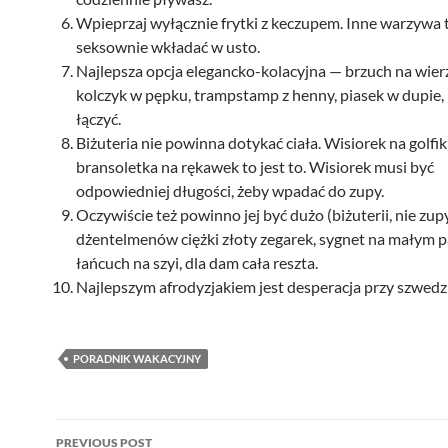
Wpieprzaj wyłącznie frytki z keczupem. Inne warzywa
seksownie wkładać w usto.
Najlepsza opcja elegancko-kolacyjna — brzuch na wier
kolczyk w pępku, trampstamp z henny, piasek w dupie
łączyć.
Biżuteria nie powinna dotykać ciała. Wisiorek na golfik 
bransoletka na rękawek to jest to. Wisiorek musi być
odpowiedniej długości, żeby wpadać do zupy.
Oczywiście też powinno jej być dużo (biżuterii, nie zupy
dżentelmenów ciężki złoty zegarek, sygnet na małym p
łańcuch na szyi, dla dam cała reszta.
Najlepszym afrodyzjakiem jest desperacja przy szwedz
PORADNIK WAKACYJNY
Post
PREVIOUS POST