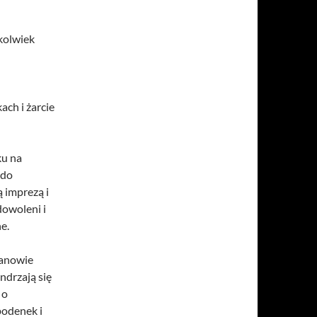
ekolwiek
ach i żarcie
ku na
 do
ą imprezą i
dowoleni i
e.
Panowie
ndrzają się
 o
podenek i