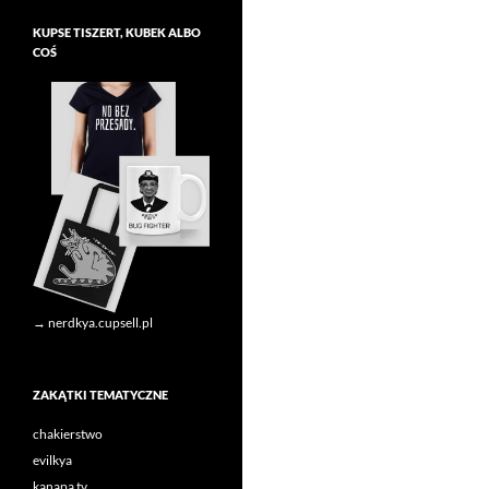
KUPSE TISZERT, KUBEK ALBO
COŚ
→ nerdkya.cupsell.pl
ZAKĄTKI TEMATYCZNE
chakierstwo
evilkya
kanapa tv