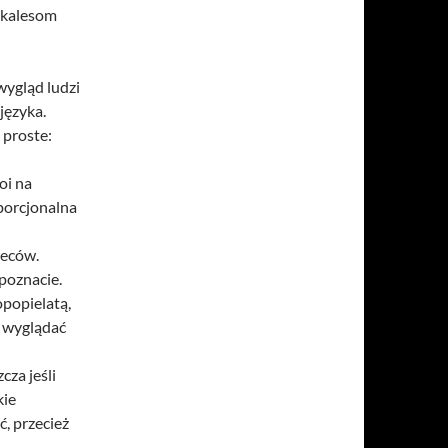
okalesom
ygląd ludzi
języka.
 proste:
oi na
porcjonalna
leców.
poznacie.
opopielatą,
z wyglądać
cza jeśli
kie
ć, przecież