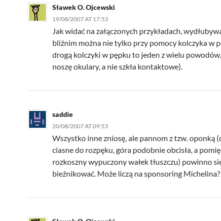
Sławek O. Ojcewski
19/08/2007 AT 17:53
Jak widać na załączonych przykładach, wydłubyw
bliźnim można nie tylko przy pomocy kolczyka w 
drogą kolczyki w pępku to jeden z wielu powodów,
noszę okulary, a nie szkła kontaktowe).
saddie
20/08/2007 AT 09:53
Wszystko inne zniosę, ale pannom z tzw. oponką (
ciasne do rozpęku, góra podobnie obcisła, a pomi
rozkoszny wypuczony wałek tłuszczu) powinno si
bieżnikować. Może liczą na sponsoring Michelina?