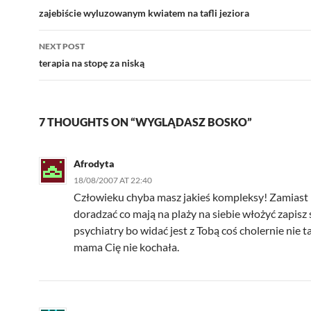
navigation
zajebiście wyluzowanym kwiatem na tafli jeziora
NEXT POST
terapia na stopę za niską
7 THOUGHTS ON “WYGLĄDASZ BOSKO”
Afrodyta
18/08/2007 AT 22:40
Człowieku chyba masz jakieś kompleksy! Zamiast
doradzać co mają na plaży na siebie włożyć zapisz 
psychiatry bo widać jest z Tobą coś cholernie nie 
mama Cię nie kochała.