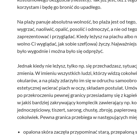
korzystam i będę go bronić do upadłego.
Na plaży panuje absolutna wolność, bo plaża jest od tego,
wygrzać, naoliwić, opalić, posolić i odmoczyć, a nie od tego
zaprezentować i przyglądać. Kiedy leżysz na piachu albo n
wolno Ci wyglądać, jak sobie szef(owa) życzy. Najważniejs
było wygodnie i można było się odprężyć.
Jednak kiedy nie leżysz, tylko np. się przechadzasz, sytuacj
zmienia. W imieniu wszystkich ludzi, którzy widzą cokolw
okularów, a na plaży zdarzyło im się w odruchu samoobr
estetycznej wcierać piach w oczy, składam postulat. Umów
po przekroczeniu pewnej granicy przesiadamy się z kąpie
w jakiś bardziej zakrywający komplecik zawierający np. k
jednoczęściowy, tiszert, sarong, chustę, zbroję, papierową
cokolwiek. Pewna granica przebiega w następujących mie
opalona skóra zaczęła przypominać starą, przepaloną