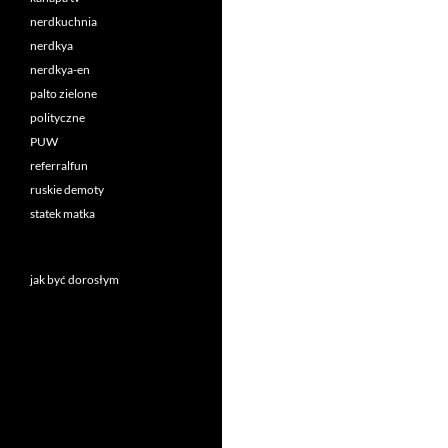
nerdkuchnia
nerdkya
nerdkya-en
palto zielone
polityczne
PUW
referralfun
ruskie demoty
statek matka
jak być dorosłym