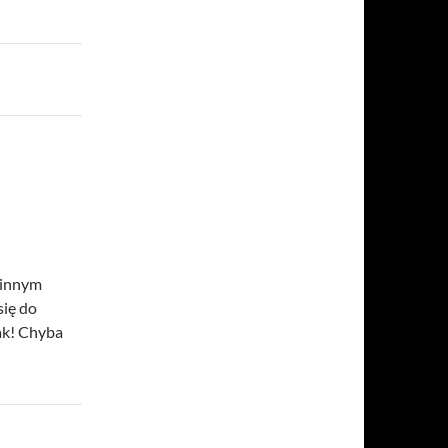
 innym
się do
tak! Chyba