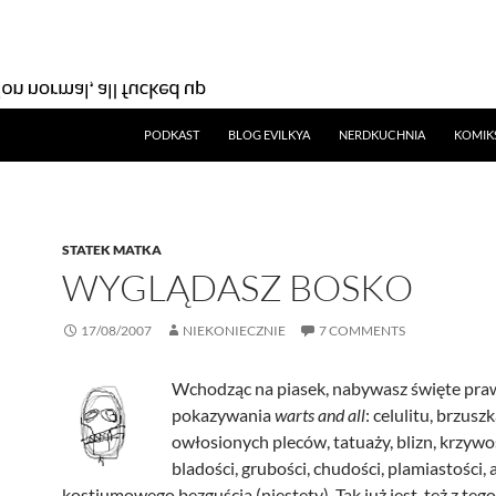
SKIP TO CONTENT
PODKAST
BLOG EVILKYA
NERDKUCHNIA
KOMIK
STATEK MATKA
WYGLĄDASZ BOSKO
17/08/2007
NIEKONIECZNIE
7 COMMENTS
Wchodząc na piasek, nabywasz święte pra
pokazywania
warts and all
: celulitu, brzuszk
owłosionych pleców, tatuaży, blizn, krzywoś
bladości, grubości, chudości, plamiastości,
kostiumowego bezguścia (niestety). Tak już jest, też z teg