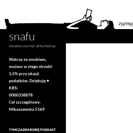
snafu
Search
situation normal, all fucked up
Walczę ze smokiem,
możesz w niego strzelić
1,5% przy okazji
podatków. Dziękuję ♥
KRS:
0000338878
Cel szczegółowy:
Mikoszewska 5169
TYMCZASEM ROBIĘ PODKAST