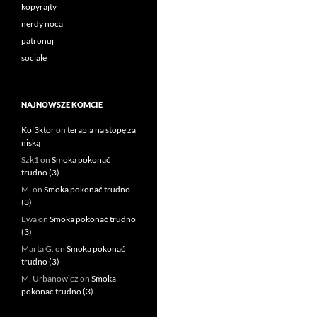
kopyrajty
nerdy nocą
patronuj
socjale
NAJNOWSZE KOMCIE
Kol3ktor
on
terapia na stopę za
niską
Szk1
on
Smoka pokonać
trudno (3)
M.
on
Smoka pokonać trudno
(3)
Ewa
on
Smoka pokonać trudno
(3)
Marta G.
on
Smoka pokonać
trudno (3)
M. Urbanowicz
on
Smoka
pokonać trudno (3)