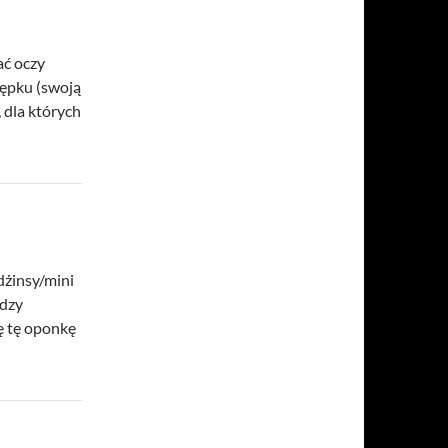
ać oczy
pępku (swoją
 dla których
dżinsy/mini
ędzy
ę tę oponkę