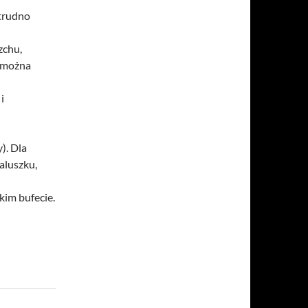
 trudno
zchu,
, można
i
). Dla
aluszku,
kim bufecie.