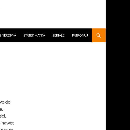
S NERDKYA
STATEK MATKA
SERIALE
PATRONUJ
wo do
a,
ci,
 a nawet
o prawa