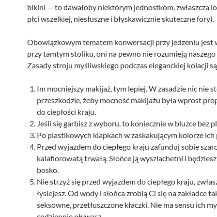
bikini — to dawałoby niektórym jednostkom, zwłaszcza l
płci wszelkiej, niesłuszne i błyskawicznie skuteczne fory).
Obowiązkowym tematem konwersacji przy jedzeniu jest w
przy tamtym stoliku, oni na pewno nie rozumieją naszego 
Zasady stroju myśliwskiego podczas eleganckiej kolacji są
Im mocniejszy makijaż, tym lepiej. W zasadzie nic nie st
przeszkodzie, żeby mocność makijażu była wprost pro
do ciepłości kraju.
Jeśli się garbisz z wyboru, to koniecznie w bluzce bez p
Po plastikowych klapkach w zaskakującym kolorze ich 
Przed wyjazdem do ciepłego kraju zafunduj sobie szar
kalafiorowatą trwałą. Słońce ją wyszlachetni i będzies
bosko.
Nie strzyż się przed wyjazdem do ciepłego kraju, zwłasz
łysiejesz. Od wody i słońca zrobią Ci się na zakładce ta
seksowne, przetłuszczone kłaczki. Nie ma sensu ich my
codziennie pływasz.