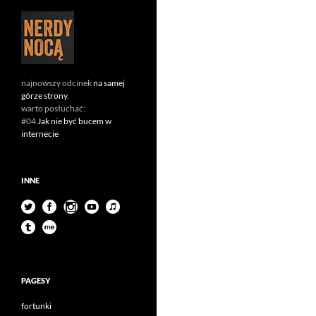
najnowszy odcinek
na samej
górze strony
.
warto posłuchać:
#04
Jak nie być bucem w
internecie
INNE
PAGESY
fortunki