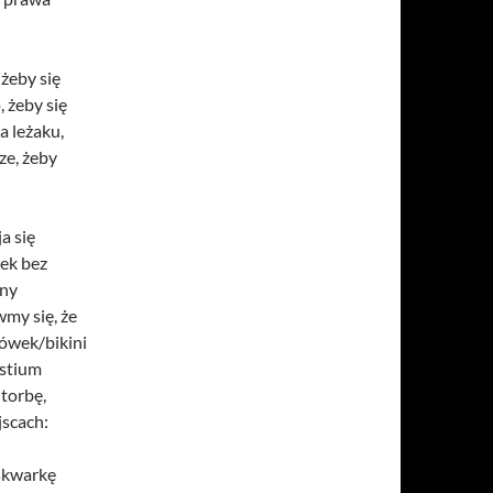
 żeby się
, żeby się
a leżaku,
ze, żeby
a się
iek bez
ony
my się, że
lówek/bikini
ostium
 torbę,
jscach:
 skwarkę