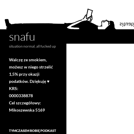
snafu
Search
situation normal, all fucked up
Walczę ze smokiem,
możesz w niego strzelić
1,5% przy okazji
podatków. Dziękuję ♥
KRS:
0000338878
Cel szczegółowy:
Mikoszewska 5169
TYMCZASEM ROBIĘ PODKAST