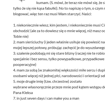
kumam. (S. mówi, że teraz nie mówi się, że s
tylko że się nie kąsa fabułki). No to napiszę o tym, o czym 
blogować, więc ten raz musi Wam starczyć. Naści:
1. niekoniecznie wiesz, kim jestem, i niekoniecznie musi Ci
obchodzić (ale za to dowiesz się o mnie więcej, niż masz oc
Tobie nie)
2. mam sierściuchy (i jeden właśnie usiłuje się powiesić n
mojej lepszej połowy, próbując zachęcić je do wyuzdaneg
3. szalenie podobają mi się stare blizny (raczej nie te robi
specjalnie i bez sensu, tylko powypadkowe, przypadkowe 
pooperacyjne)
4. mam za sobą (w znakomitej większości miłe sercu i dupi
osobami więcej niż jednej płci, narodowości i orientacji s
5. moje drugie imię (tzw. chrzestne) zostało
wybrane własnoręcznie przeze mnie pod kątem wstępu d
Pana Kleksa
7. in just seven days i can make you a man