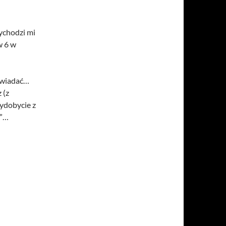
ychodzi mi
w 6 w
owiadać…
 (z
wydobycie z
y”…