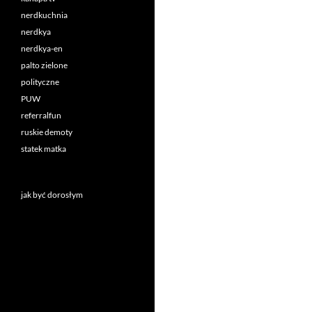
nerdkuchnia
nerdkya
nerdkya-en
palto zielone
polityczne
PUW
referralfun
ruskie demoty
statek matka
jak być dorosłym