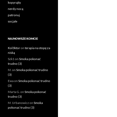
kopyrajty
nerdy nocą
patronuj
socjale
NAJNOWSZE KOMCIE
Kol3ktor
on
terapia na stopę za
niską
Szk1
on
Smoka pokonać
trudno (3)
M.
on
Smoka pokonać trudno
(3)
Ewa
on
Smoka pokonać trudno
(3)
Marta G.
on
Smoka pokonać
trudno (3)
M. Urbanowicz
on
Smoka
pokonać trudno (3)