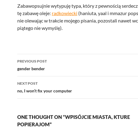
Zabawopsujnie wytypuję typa, który z pewnością serdecz
tę zabawę oleje:
radkowiecki
(haniuta, yaal i mmazur popsu
nie olewając w trakcie mojego pisania, pozostali nawet wc
piątego nie wymyślę).
Post
PREVIOUS POST
navigation
gender bender
NEXT POST
no, I won’t fix your computer
ONE THOUGHT ON “WPISÓJCIE MIASTA, KTURE
POPIERAJOM”