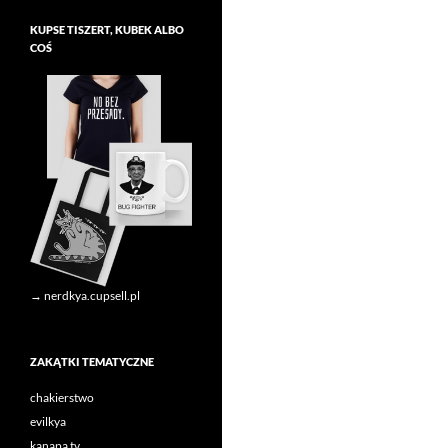
KUPSE TISZERT, KUBEK ALBO
COŚ
→ nerdkya.cupsell.pl
ZAKĄTKI TEMATYCZNE
chakierstwo
evilkya
kanapa tv