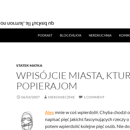
SKIP TO CONTENT
PODKAST
BLOG EVILKYA
NERDKUCHNIA
KOMIK
STATEK MATKA
WPISÓJCIE MIASTA, KTU
POPIERAJOM
06/03/2007
NIEKONIECZNIE
1 COMMENT
Alex
mnie w coś wpierdolił. Chyba chodzi o
napisać pięć jakichś fascynujących rzeczy o 
potem wpierdolić kolejne pięć osób. Nie d