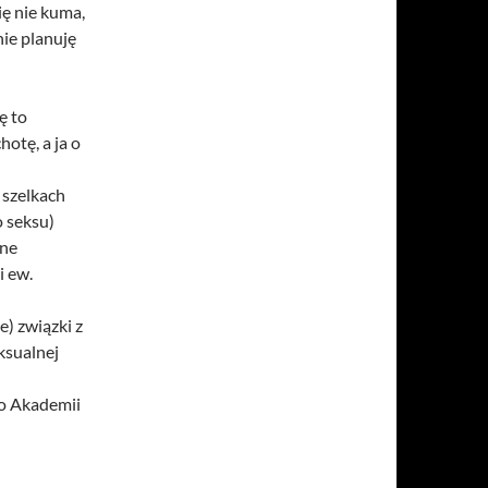
ię nie kuma,
nie planuję
ę to
hotę, a ja o
a szelkach
o seksu)
one
i ew.
e) związki z
eksualnej
o Akademii