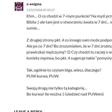
x-enigma
11/03/2008 AT 00:27
Ehm… O co chodzi w 7-mym punkcie? Na myśl prz
Biblia :) ale tam jest o stworzeniu śwata w 7 dni… 
sumie…
Z drugiej strony pkt. 4 co innego nam może podp
Ale po co 7 dni? Bo zrozumiałem, że w 7 dni zrobisz
prawiczka) mężczyznę? :D Czy chodzi tu raczej o 
koniety męstwa, bo pkt. 4 sugeruje takie “pomysł
Tak, ogólnie to czytam blga, wiesz, dlaczego?
PUW kurwa, PUW.
Swoją drogą nie tylko tą kategorię…
Bo kurwa! Ile można :) (siedzieć nad PUWem)
LEAVE A REPLY