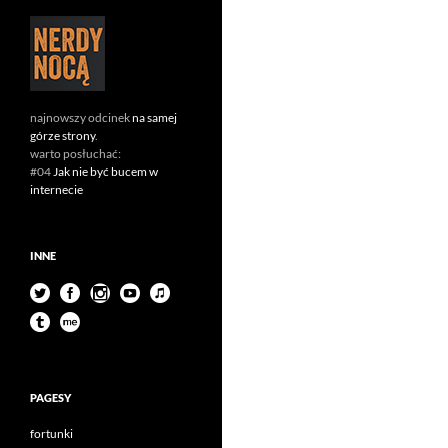
najnowszy odcinek
na samej
górze strony
.
warto posłuchać:
#04
Jak nie być bucem w
internecie
INNE
PAGESY
fortunki