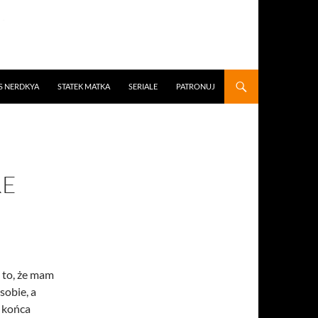
S NERDKYA
STATEK MATKA
SERIALE
PATRONUJ
RE
 to, że mam
sobie, a
o końca