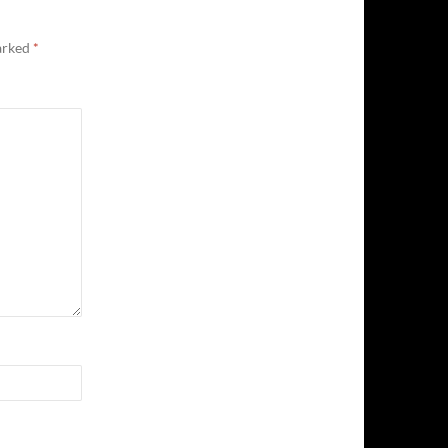
marked
*