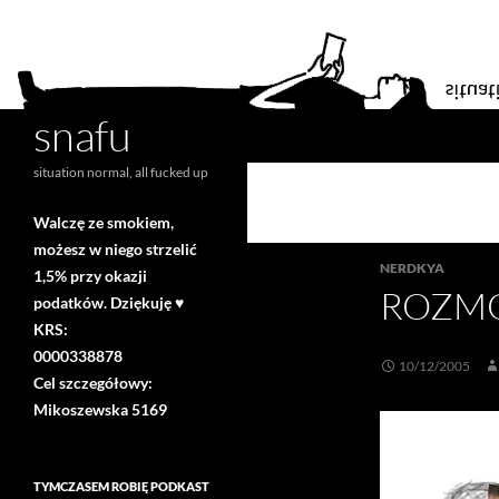
snafu
Search
situation normal, all fucked up
Walczę ze smokiem,
możesz w niego strzelić
NERDKYA
1,5% przy okazji
ROZMÓ
podatków. Dziękuję ♥
KRS:
0000338878
10/12/2005
Cel szczegółowy:
Mikoszewska 5169
TYMCZASEM ROBIĘ PODKAST