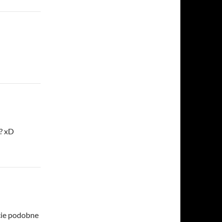
? xD
ście podobne