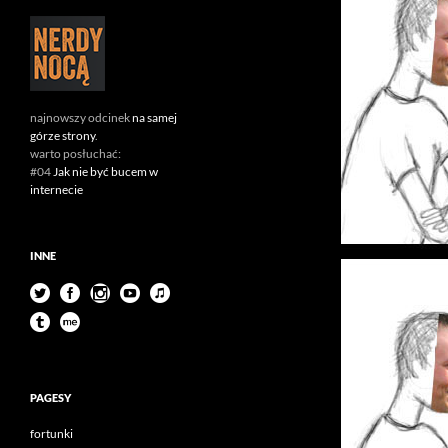
najnowszy odcinek
na samej
górze strony
.
warto posłuchać:
#04
Jak nie być bucem w
internecie
INNE
PAGESY
fortunki