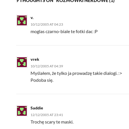
9 THOUGHTS ON “ROZMÓWKI NERDOWE (1)”
v.
10/12/2005 AT 04:23
moglas czarno-biale te fotki dac :P
vrek
10/12/2005 AT 04:39
Myślałem, że tylko ja prowadzę takie dialogi. :>
Podoba się.
Saddie
12/12/2005 AT 23:41
Trochę scary te maski.