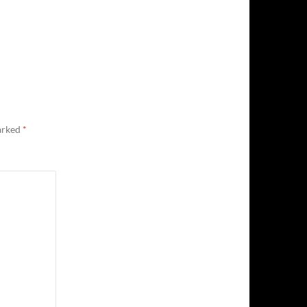
marked
*