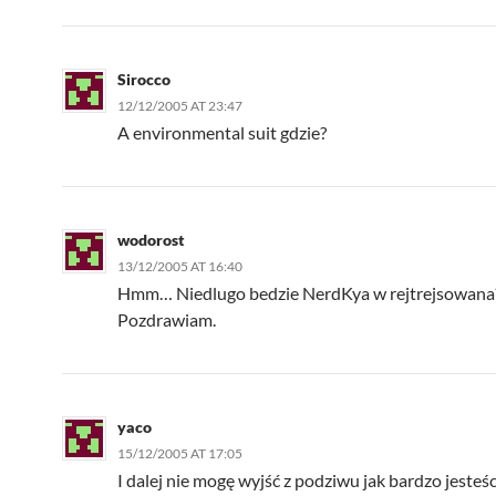
Sirocco
12/12/2005 AT 23:47
A environmental suit gdzie?
wodorost
13/12/2005 AT 16:40
Hmm… Niedlugo bedzie NerdKya w rejtrejsowana
Pozdrawiam.
yaco
15/12/2005 AT 17:05
I dalej nie mogę wyjść z podziwu jak bardzo jeste