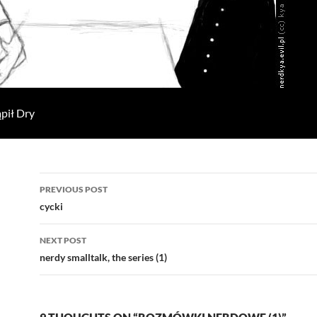
pił Dry
Post
PREVIOUS POST
navigation
cycki
NEXT POST
nerdy smalltalk, the series (1)