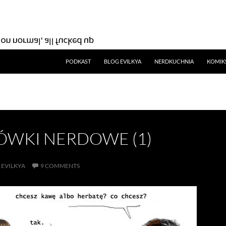
SKIP TO CONTENT
PODKAST
BLOG EVILKYA
NERDKUCHNIA
KOMIK
WKI NERDOWE (1)
EVILKYA
9 COMMENTS