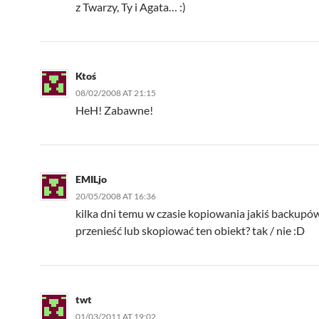
z Twarzy, Ty i Agata… :)
Ktoś
08/02/2008 AT 21:15
HeH! Zabawne!
EMILjo
20/05/2008 AT 16:36
kilka dni temu w czasie kopiowania jakiś backupów
przenieść lub skopiować ten obiekt? tak / nie :D
twt
01/03/2011 AT 19:02