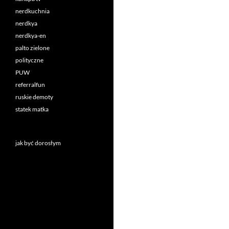
nerdkuchnia
nerdkya
nerdkya-en
palto zielone
polityczne
PUW
referralfun
ruskie demoty
statek matka
jak być dorosłym