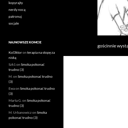
kopyrajty
nerdy nocą
patronuj
socjale
NAJNOWSZE KOMCIE
gościnnie wystą
Kol3ktor
on
terapia na stopę za
niską
Szk1
on
Smoka pokonać
trudno (3)
M.
on
Smoka pokonać trudno
(3)
Ewa
on
Smoka pokonać trudno
(3)
Marta G.
on
Smoka pokonać
trudno (3)
M. Urbanowicz
on
Smoka
pokonać trudno (3)