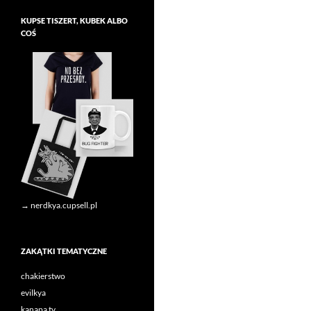
KUPSE TISZERT, KUBEK ALBO
COŚ
→ nerdkya.cupsell.pl
ZAKĄTKI TEMATYCZNE
chakierstwo
evilkya
kanapa tv