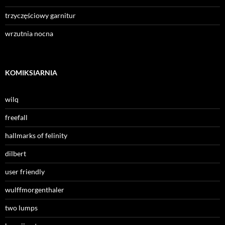
trzyczęściowy garnitur
wrzutnia nocna
KOMIKSIARNIA
wilq
freefall
hallmarks of felinity
dilbert
user friendly
wulffmorgenthaler
two lumps