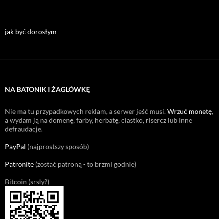
jak być dorosłym
NA BATONIK I ŻAGLÓWKĘ
Nie ma tu przypadkowych reklam, a serwer jeść musi.
Wrzuć monetę
,
a wydam ją na domenę, farby, herbatę, ciastko, risercz lub inne
defraudacje.
PayPal
(najprostszy sposób)
Patronite
(zostać patroną - to brzmi godnie)
Bitcoin (srsly?)