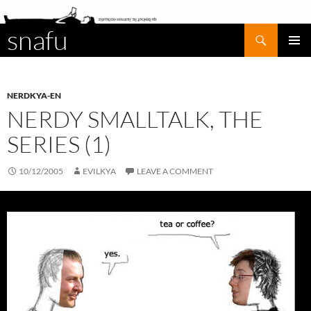
snafu
Search
SKIP
PRIMAR
TO
MENU
CONTENT
NERDKYA-EN
NERDY SMALLTALK, THE
SERIES (1)
10/12/2005
EVILKYA
LEAVE A COMMENT