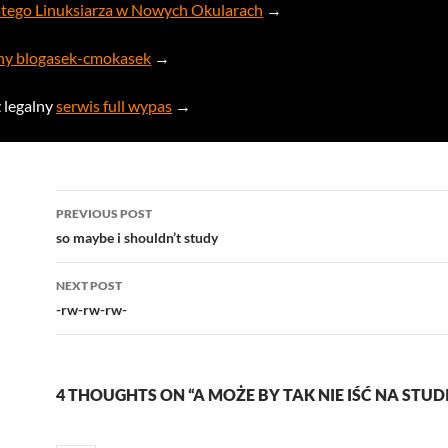
atego Linuksiarza w Nowych Okularach
→
aśny blogasek-cmokasek
→
ż legalny
serwis full wypas
→
Post
PREVIOUS POST
navigation
so maybe i shouldn’t study
NEXT POST
-rw-rw-rw-
4 THOUGHTS ON “A MOŻE BY TAK NIE IŚĆ NA STUD