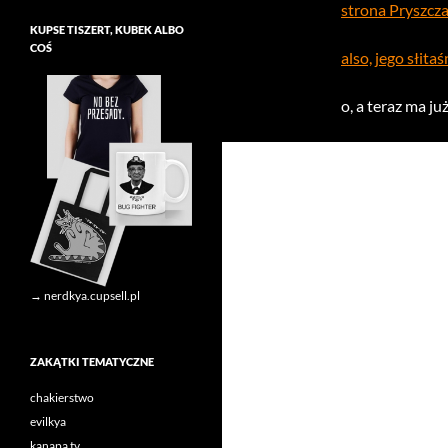
strona Pryszcz
KUPSE TISZERT, KUBEK ALBO
COŚ
also, jego słit
o, a teraz ma ju
→ nerdkya.cupsell.pl
ZAKĄTKI TEMATYCZNE
chakierstwo
evilkya
kanapa tv