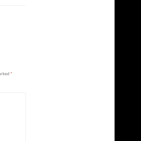
marked
*