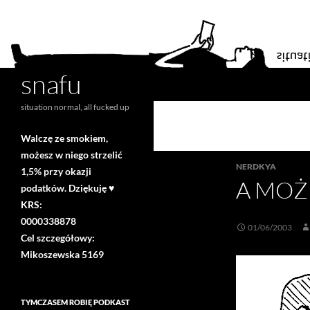
snafu
Search
situation normal, all fucked up
Walczę ze smokiem,
możesz w niego strzelić
NERDKYA
1,5% przy okazji
A MOŻE
podatków. Dziękuję ♥
KRS:
0000338878
01/06/2003
Cel szczegółowy:
Mikoszewska 5169
TYMCZASEM ROBIĘ PODKAST