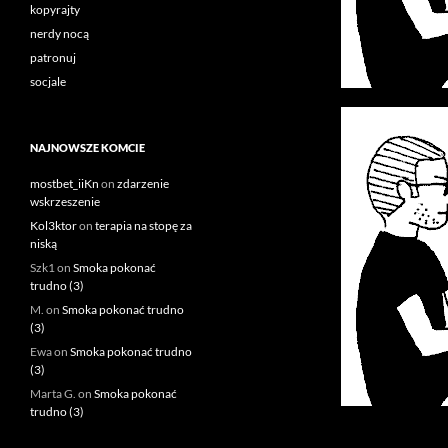
kopyrajty
nerdy nocą
patronuj
socjale
NAJNOWSZE KOMCIE
mostbet_iiKn
on
zdarzenie
wskrzeszenie
Kol3ktor
on
terapia na stopę za
niską
Szk1
on
Smoka pokonać
trudno (3)
M.
on
Smoka pokonać trudno
(3)
Ewa
on
Smoka pokonać trudno
(3)
Marta G.
on
Smoka pokonać
trudno (3)