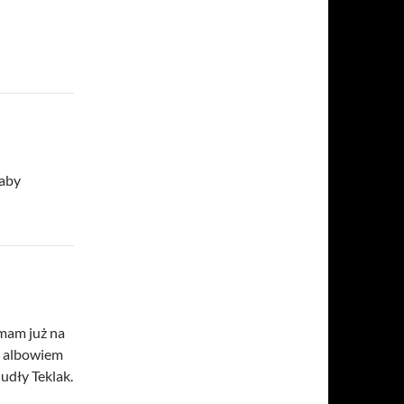
naby
 mam już na
mi albowiem
hudły Teklak.