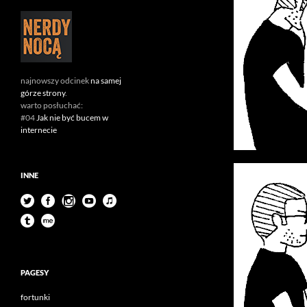
najnowszy odcinek
na samej
górze strony
.
warto posłuchać:
#04
Jak nie być bucem w
internecie
INNE
PAGESY
fortunki