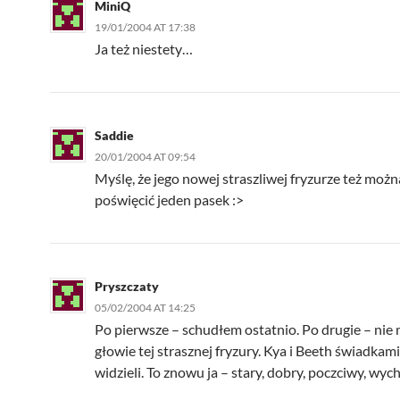
MiniQ
19/01/2004 AT 17:38
Ja też niestety…
Saddie
20/01/2004 AT 09:54
Myślę, że jego nowej straszliwej fryzurze też moż
poświęcić jeden pasek :>
Pryszczaty
05/02/2004 AT 14:25
Po pierwsze – schudłem ostatnio. Po drugie – nie
głowie tej strasznej fryzury. Kya i Beeth świadka
widzieli. To znowu ja – stary, dobry, poczciwy, wyc