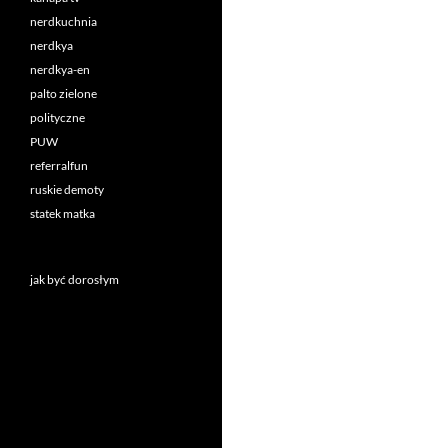
nerdkuchnia
nerdkya
nerdkya-en
palto zielone
polityczne
PUW
referralfun
ruskie demoty
statek matka
jak być dorosłym