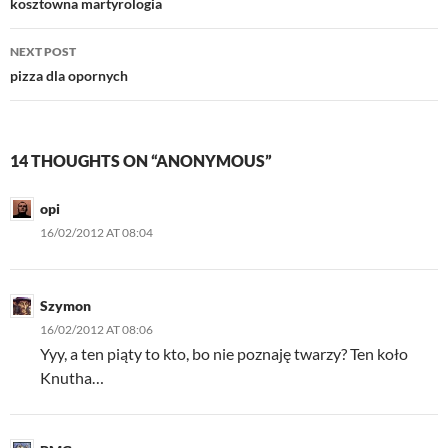
navigation
kosztowna martyrologia
NEXT POST
pizza dla opornych
14 THOUGHTS ON “ANONYMOUS”
opi
16/02/2012 AT 08:04
Szymon
16/02/2012 AT 08:06
Yyy, a ten piąty to kto, bo nie poznaję twarzy? Ten koło
Knutha…