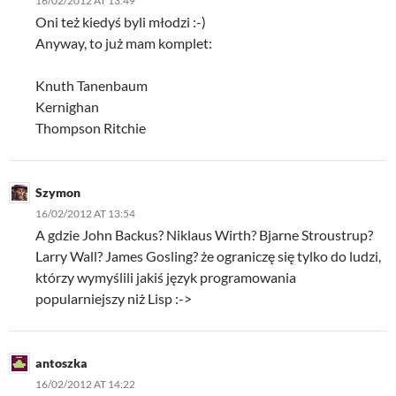
16/02/2012 AT 13:49
Oni też kiedyś byli młodzi :-)
Anyway, to już mam komplet:
Knuth Tanenbaum
Kernighan
Thompson Ritchie
Szymon
16/02/2012 AT 13:54
A gdzie John Backus? Niklaus Wirth? Bjarne Stroustrup?
Larry Wall? James Gosling? że ograniczę się tylko do ludzi,
którzy wymyślili jakiś język programowania
popularniejszy niż Lisp :->
antoszka
16/02/2012 AT 14:22