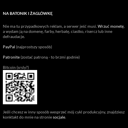
NA BATONIK I ŻAGLÓWKĘ
Nie ma tu przypadkowych reklam, a serwer jeść musi.
Wrzuć monetę
,
a wydam ją na domenę, farby, herbatę, ciastko, risercz lub inne
defraudacje.
PayPal
(najprostszy sposób)
Patronite
(zostać patroną - to brzmi godnie)
Bitcoin (srsly?)
Jeśli chcesz w inny sposób wesprzeć mój cykl produkcyjny, znajdziesz
konktakt do mnie na stronie
socjale
.