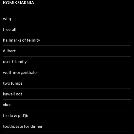
KOMIKSIARNIA
wilq
freefall
hallmarks of felinity
dilbert
user friendly
wulffmorgenthaler
two lumps
kawaii not
xkcd
fredo & pid'jin
toothpaste for dinner