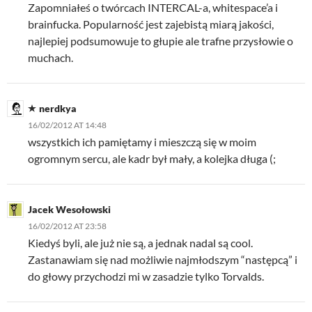
Zapomniałeś o twórcach INTERCAL-a, whitespace’a i
brainfucka. Popularność jest zajebistą miarą jakości,
najlepiej podsumowuje to głupie ale trafne przysłowie o
muchach.
nerdkya
16/02/2012 AT 14:48
wszystkich ich pamiętamy i mieszczą się w moim
ogromnym sercu, ale kadr był mały, a kolejka długa (;
Jacek Wesołowski
16/02/2012 AT 23:58
Kiedyś byli, ale już nie są, a jednak nadal są cool.
Zastanawiam się nad możliwie najmłodszym “następcą” i
do głowy przychodzi mi w zasadzie tylko Torvalds.