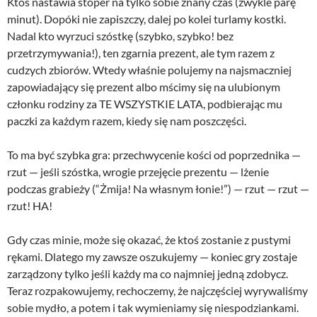
Ktoś nastawia stoper na tylko sobie znany czas (zwykle parę
minut). Dopóki nie zapiszczy, dalej po kolei turlamy kostki.
Nadal kto wyrzuci szóstkę (szybko, szybko! bez
przetrzymywania!), ten zgarnia prezent, ale tym razem z
cudzych zbiorów. Wtedy właśnie polujemy na najsmaczniej
zapowiadający się prezent albo mścimy się na ulubionym
członku rodziny za TE WSZYSTKIE LATA, podbierając mu
paczki za każdym razem, kiedy się nam poszczęści.
To ma być szybka gra: przechwycenie kości od poprzednika —
rzut — jeśli szóstka, wrogie przejęcie prezentu — lżenie
podczas grabieży (“Żmija! Na własnym łonie!”) — rzut — rzut —
rzut! HA!
Gdy czas minie, może się okazać, że ktoś zostanie z pustymi
rękami. Dlatego my zawsze oszukujemy — koniec gry zostaje
zarządzony tylko jeśli każdy ma co najmniej jedną zdobycz.
Teraz rozpakowujemy, rechoczemy, że najczęściej wyrywaliśmy
sobie mydło, a potem i tak wymieniamy się niespodziankami.