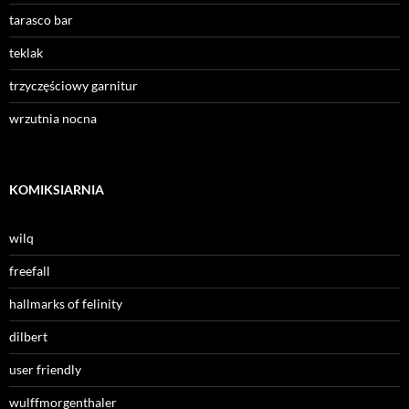
tarasco bar
teklak
trzyczęściowy garnitur
wrzutnia nocna
KOMIKSIARNIA
wilq
freefall
hallmarks of felinity
dilbert
user friendly
wulffmorgenthaler