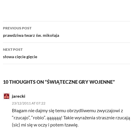
Post
PREVIOUS POST
navigation
prawdziwa twarz św. mikołaja
NEXT POST
słowa cięcie gięcie
10 THOUGHTS ON “ŚWIĄTECZNE GRY WOJENNE”
jarecki
23/12/2011 AT 07:22
Błagam nie dajmy się temu obrzydliwemu zwyczajowi z
“rzucajo”, “robio”. ąąąąąą! Takie wyrażenia strasznie rzucają
(sic) mi się w oczy i potem łzawię.