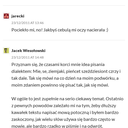
jarecki
23/12/2011 AT 13:46
Pociekło mi, no! Jakbyś cebulą mi oczy nacierała :)
Jacek Wesołowski
23/12/2011 AT 14:48
Przyznam się, że czasami korci mnie idea pisania
dialektem: Mie, se, ziemjaki, pieńcet szeździesiont czrzy i
tak dale. Tak się mówi na co dzień na moim podwórku, a
moim zdaniem powinno się pisać tak, jak się mówi.
W ogóle to jest zupełnie na serio ciekawy temat. Ostatnio
z pewnych powodów zależało mi na tym, żeby dłuższy
kawałek tekstu napisać mową potoczną i byłem bardzo
zaskoczony, jak wielu słów używa się bardzo często w
mowie, ale bardzo rzadko w piśmie i na odwrót.