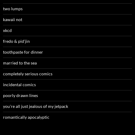
two lumps
kawaii not
xkcd
fredo & pid'jin
toothpaste for dinner
married to the sea
completely serious comics
incidental comics
poorly drawn lines
you're all just jealous of my jetpack
romantically apocalyptic