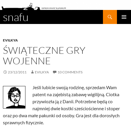
snafu
Search
SKIP
PRIMAR
TO
MENU
CONTENT
EVILKYA
ŚWIĄTECZNE GRY
WOJENNE
23/12/2011
EVILKYA
10 COMMENTS
Jeśli lubicie swoją rodzinę, sprzedam Wam
patent na zajebistą zabawę wigilijną. Ciotka
przywiozła ją z Danii. Potrzebne będą co
najmniej dwie kostki sześciościenne i stoper
oraz po dwa małe pakunki od osoby. Gra jest dla dorosłych
sprawnych fizycznie.