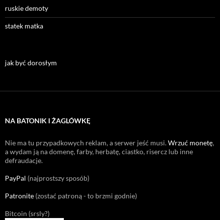
ruskie demoty
statek matka
jak być dorosłym
NA BATONIK I ŻAGLÓWKĘ
Nie ma tu przypadkowych reklam, a serwer jeść musi.
Wrzuć monetę
,
a wydam ją na domenę, farby, herbatę, ciastko, risercz lub inne
defraudacje.
PayPal
(najprostszy sposób)
Patronite
(zostać patroną - to brzmi godnie)
Bitcoin (srsly?)