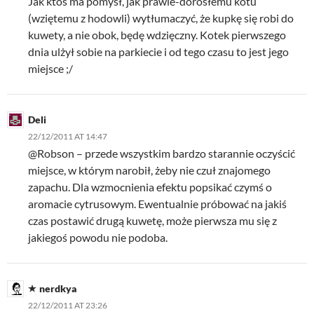
Jak ktoś ma pomysł, jak prawie-dorosłemu kotu
(wziętemu z hodowli) wytłumaczyć, że kupkę się robi do
kuwety, a nie obok, będę wdzięczny. Kotek pierwszego
dnia ulżył sobie na parkiecie i od tego czasu to jest jego
miejsce ;/
Deli
22/12/2011 AT 14:47
@Robson – przede wszystkim bardzo starannie oczyścić
miejsce, w którym narobił, żeby nie czuł znajomego
zapachu. Dla wzmocnienia efektu popsikać czymś o
aromacie cytrusowym. Ewentualnie próbować na jakiś
czas postawić drugą kuwetę, może pierwsza mu się z
jakiegoś powodu nie podoba.
nerdkya
22/12/2011 AT 23:26