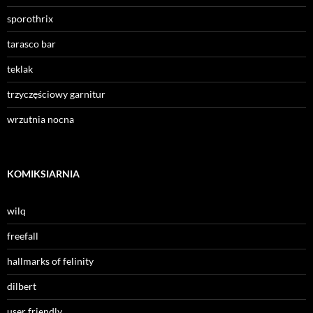
sporothrix
tarasco bar
teklak
trzyczęściowy garnitur
wrzutnia nocna
KOMIKSIARNIA
wilq
freefall
hallmarks of felinity
dilbert
user friendly