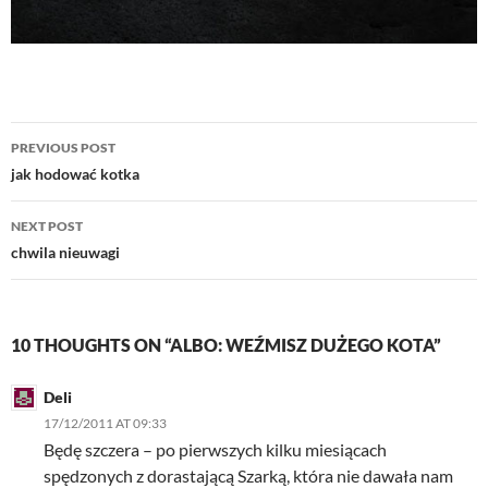
Post
PREVIOUS POST
navigation
jak hodować kotka
NEXT POST
chwila nieuwagi
10 THOUGHTS ON “ALBO: WEŹMISZ DUŻEGO KOTA”
Deli
17/12/2011 AT 09:33
Będę szczera – po pierwszych kilku miesiącach
spędzonych z dorastającą Szarką, która nie dawała nam