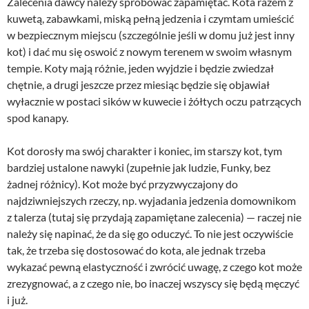
Zalecenia dawcy należy spróbować zapamiętać. Kota razem z
kuwetą, zabawkami, miską pełną jedzenia i czymtam umieścić
w bezpiecznym miejscu (szczególnie jeśli w domu już jest inny
kot) i dać mu się oswoić z nowym terenem w swoim własnym
tempie. Koty mają różnie, jeden wyjdzie i będzie zwiedzał
chętnie, a drugi jeszcze przez miesiąc będzie się objawiał
wyłacznie w postaci sików w kuwecie i żółtych oczu patrzących
spod kanapy.
Kot dorosły ma swój charakter i koniec, im starszy kot, tym
bardziej ustalone nawyki (zupełnie jak ludzie, Funky, bez
żadnej różnicy). Kot może być przyzwyczajony do
najdziwniejszych rzeczy, np. wyjadania jedzenia domownikom
z talerza (tutaj się przydają zapamiętane zalecenia) — raczej nie
należy się napinać, że da się go oduczyć. To nie jest oczywiście
tak, że trzeba się dostosować do kota, ale jednak trzeba
wykazać pewną elastyczność i zwrócić uwagę, z czego kot może
zrezygnować, a z czego nie, bo inaczej wszyscy się będą męczyć
i już.