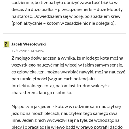
codziennie, bo trzeba było obniżyć zawartość białka w
diecie. Za dużo białka = przeciążone nerki = duże kłopoty
na starość. Dowiedziałem się w porę, bo zbadałem krew
(profilaktycznie – kotom w zasadzie nic nie dolegało).
Jacek Wesołowski
17/12/2011 AT 14:26
Z mojego doświadczenia wynika, że młodego kota można
wszystkiego nauczyć mniej więcej w takim samym sensie,
co człowieka, tzn. można wyrabiać nawyki, można nauczyć
paru umiejętności (w granicach potencjału
intelektualnego kota), natomiast trudno walczyć z
charakterem danego osobnika.
Np. po tym jak jeden z kotów w rodzinie sam nauczył się
jeździć na moich plecach, nauczyłem tego samego dwa
inne. Jeden z nich wyćwiczył się na tyle, że wchodząc na
plecy i obracając się w lewo bądź w prawo potrafił dać do