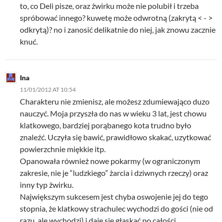
to, co Deli pisze, oraz żwirku może nie polubił i trzeba
spróbować innego? kuwetę może odwrotną (zakrytą < - >
odkrytą)? no i zanosić delikatnie do niej, jak znowu zacznie
knuć.
Ina
11/01/2012 AT 10:54
Charakteru nie zmienisz, ale możesz zdumiewająco duzo
nauczyć. Moja przyszła do nas w wieku 3 lat, jest chowu
klatkowego, bardziej porąbanego kota trudno było
znaleźć. Uczyła się bawić, prawidłowo skakać, uzytkować
powierzchnie miękkie itp.
Opanowała również nowe pokarmy (w ograniczonym
zakresie, nie je “ludzkiego” żarcia i dziwnych rzeczy) oraz
inny typ żwirku.
Największym sukcesem jest chyba oswojenie jej do tego
stopnia, że klatkowy strachulec wychodzi do gości (nie od
razu, ale wychodzi) i daje się głaskać po całości.