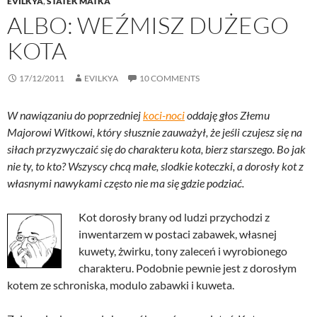
EVILKYA
,
STATEK MATKA
ALBO: WEŹMISZ DUŻEGO
KOTA
17/12/2011
EVILKYA
10 COMMENTS
W nawiązaniu do poprzedniej
koci-noci
oddaję głos Złemu
Majorowi Witkowi, który słusznie zauważył, że jeśli czujesz się na
siłach przyzwyczaić się do charakteru kota, bierz starszego. Bo jak
nie ty, to kto? Wszyscy chcą małe, slodkie koteczki, a dorosły kot z
własnymi nawykami często nie ma się gdzie podziać.
Kot dorosły brany od ludzi przychodzi z
inwentarzem w postaci zabawek, własnej
kuwety, żwirku, tony zaleceń i wyrobionego
charakteru. Podobnie pewnie jest z dorosłym
kotem ze schroniska, modulo zabawki i kuweta.