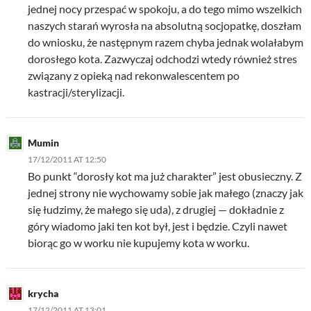
jednej nocy przespać w spokoju, a do tego mimo wszelkich
naszych starań wyrosła na absolutną socjopatkę, doszłam
do wniosku, że następnym razem chyba jednak wolałabym
dorosłego kota. Zazwyczaj odchodzi wtedy również stres
związany z opieką nad rekonwalescentem po
kastracji/sterylizacji.
Mumin
17/12/2011 AT 12:50
Bo punkt “dorosły kot ma już charakter” jest obusieczny. Z
jednej strony nie wychowamy sobie jak małego (znaczy jak
się łudzimy, że małego się uda), z drugiej — dokładnie z
góry wiadomo jaki ten kot był, jest i będzie. Czyli nawet
biorąc go w worku nie kupujemy kota w worku.
krycha
17/12/2011 AT 13:01