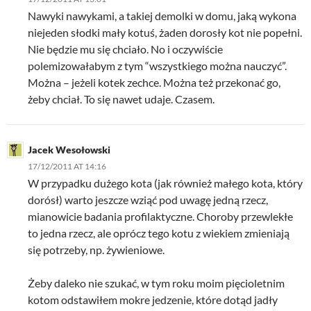
Nawyki nawykami, a takiej demolki w domu, jaką wykona
niejeden słodki mały kotuś, żaden dorosły kot nie popełni.
Nie będzie mu się chciało. No i oczywiście
polemizowałabym z tym “wszystkiego można nauczyć”.
Można – jeżeli kotek zechce. Można też przekonać go,
żeby chciał. To się nawet udaje. Czasem.
Jacek Wesołowski
17/12/2011 AT 14:16
W przypadku dużego kota (jak również małego kota, który
dorósł) warto jeszcze wziąć pod uwagę jedną rzecz,
mianowicie badania profilaktyczne. Choroby przewlekłe
to jedna rzecz, ale oprócz tego kotu z wiekiem zmieniają
się potrzeby, np. żywieniowe.
Żeby daleko nie szukać, w tym roku moim pięcioletnim
kotom odstawiłem mokre jedzenie, które dotąd jadły