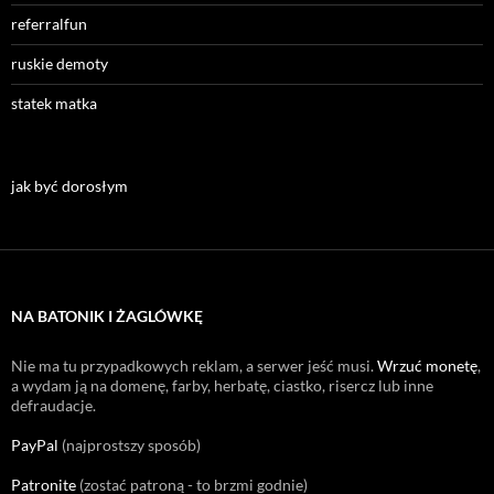
referralfun
ruskie demoty
statek matka
jak być dorosłym
NA BATONIK I ŻAGLÓWKĘ
Nie ma tu przypadkowych reklam, a serwer jeść musi.
Wrzuć monetę
,
a wydam ją na domenę, farby, herbatę, ciastko, risercz lub inne
defraudacje.
PayPal
(najprostszy sposób)
Patronite
(zostać patroną - to brzmi godnie)