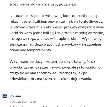
zrozumienia, dokąd chce, żeby go zawieźć.
Nie udało mi się oduczyć pewnej kotki drapania mnie po
rękach. Jestem całkiem pewien, że nie była to złośliwość z
jej strony – taką miała ekspresję i już. Gdy wożę moje dwie
kotki do weta, jedna kuli się i daje zrobić ze sobą wszystko,
a druga wierzga, wrzeszczy i drapie co się da. Wychowały
się razem, mają dużo wspólnych nawyków – ale zupełnie
odmienne temperamenty.
W tym sensie z dużym kotem jest o tyle łatwiej, że co
prawda już się go raczej nie wychowa, ale za to wiadomo,
czego się po nim spodziewać – trochę tak, jak po
człowieku, który ma już za sobą okres dojrzewania.
Robson
21/12/2011 AT 15:24