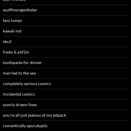
wulffmorgenthaler
two lumps
kawaii not
xkcd
fredo & pid'jin
toothpaste for dinner
married to the sea
completely serious comics
incidental comics
poorly drawn lines
you're all just jealous of my jetpack
romantically apocalyptic