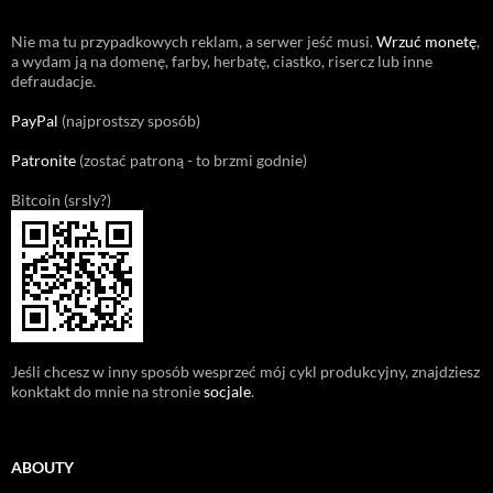
Nie ma tu przypadkowych reklam, a serwer jeść musi.
Wrzuć monetę
,
a wydam ją na domenę, farby, herbatę, ciastko, risercz lub inne
defraudacje.
PayPal
(najprostszy sposób)
Patronite
(zostać patroną - to brzmi godnie)
Bitcoin (srsly?)
Jeśli chcesz w inny sposób wesprzeć mój cykl produkcyjny, znajdziesz
konktakt do mnie na stronie
socjale
.
ABOUTY