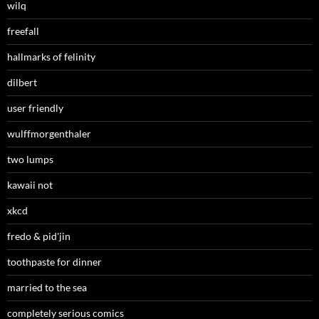
wilq
freefall
hallmarks of felinity
dilbert
user friendly
wulffmorgenthaler
two lumps
kawaii not
xkcd
fredo & pid'jin
toothpaste for dinner
married to the sea
completely serious comics