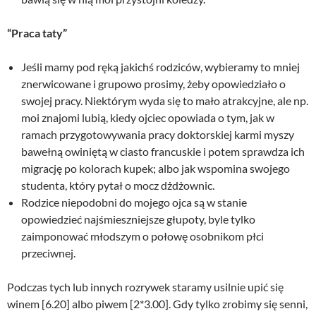
“Praca taty”
Jeśli mamy pod ręką jakichś rodziców, wybieramy to mniej
znerwicowane i grupowo prosimy, żeby opowiedziało o
swojej pracy. Niektórym wyda się to mało atrakcyjne, ale np.
moi znajomi lubią, kiedy ojciec opowiada o tym, jak w
ramach przygotowywania pracy doktorskiej karmi myszy
bawełną owiniętą w ciasto francuskie i potem sprawdza ich
migrację po kolorach kupek; albo jak wspomina swojego
studenta, który pytał o mocz dżdżownic.
Rodzice niepodobni do mojego ojca są w stanie
opowiedzieć najśmieszniejsze głupoty, byle tylko
zaimponować młodszym o połowę osobnikom płci
przeciwnej.
Podczas tych lub innych rozrywek staramy usilnie upić się
winem [6.20] albo piwem [2*3.00]. Gdy tylko zrobimy się senni,