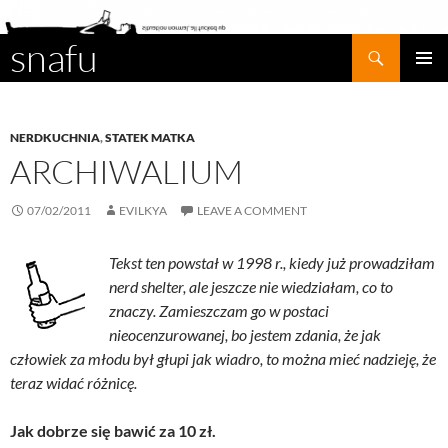
snafu
Search
SKIP
PRIMAR
TO
MENU
CONTENT
NERDKUCHNIA
,
STATEK MATKA
ARCHIWALIUM
07/02/2011
EVILKYA
LEAVE A COMMENT
Tekst ten powstał w 1998 r., kiedy już prowadziłam
nerd shelter, ale jeszcze nie wiedziałam, co to
znaczy. Zamieszczam go w postaci
nieocenzurowanej, bo jestem zdania, że jak
człowiek za młodu był głupi jak wiadro, to można mieć nadzieję, że
teraz widać różnicę.
Jak dobrze się bawić za 10 zł.