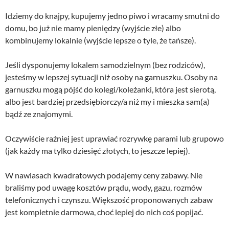
Idziemy do knajpy, kupujemy jedno piwo i wracamy smutni do
domu, bo już nie mamy pieniędzy (wyjście złe) albo
kombinujemy lokalnie (wyjście lepsze o tyle, że tańsze).
Jeśli dysponujemy lokalem samodzielnym (bez rodziców),
jesteśmy w lepszej sytuacji niż osoby na garnuszku. Osoby na
garnuszku mogą pójść do kolegi/koleżanki, która jest sierotą,
albo jest bardziej przedsiębiorczy/a niż my i mieszka sam(a)
bądź ze znajomymi.
Oczywiście raźniej jest uprawiać rozrywkę parami lub grupowo
(jak każdy ma tylko dziesięć złotych, to jeszcze lepiej).
W nawiasach kwadratowych podajemy ceny zabawy. Nie
braliśmy pod uwagę kosztów prądu, wody, gazu, rozmów
telefonicznych i czynszu. Większość proponowanych zabaw
jest kompletnie darmowa, choć lepiej do nich coś popijać.