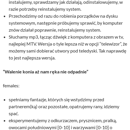
instalujemy, sprawdzamy jak działają, odinstalowujemy, w
razie potrzeby reinstalujemy system.
Przechodzimy od razu do robienia porządków na dysku
systemowym, następnie próbujemy sprawić, by komputer
znów działał poprawnie, reinstalujemy system.
Słuchamy mp3, łącząc dźwięk z komputera z obrazem w tv,
najlepiej MTV. Wersja o tyle lepsza niż w opcji “telewizor”, że
możemy sami dobierać utwory pod teledyski. Tak naprawdę
to jest najlepsza wersja.
“Walenie konia aż nam ręka nie odpadnie”
females:
spełniamy fantazje, których się wstydzimy przed
partnerem(ką) oraz pozostałe, opatrujemy rany, idziemy
spać.
eksperymentujemy z odkurzaczem, prysznicem, pralką,
owocami południowymi [0-10] i warzywami [0-10] o