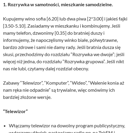
1. Rozrywka w samotności, mieszkanie samodzielne.
Kupujemy wino sofia [6.20] lub dwa piwa [2*3.00] i jakieś fajki
[3.50-5.10]. Zasiadamy w mieszkanku i kombinujemy. Jeśli
mamy telefon, dzwonimy [0.35] do bratniej duszy i
informujemy, że napoczęlismy winko białe, półwytrawne,
bardzo zdrowe i sami nie damy rady. Jeśli bratnia dusza się
skusi, przechodzimy do rozdziału “Rozrywka we dwoje”; jeśli
więcej niż jedna, do rozdziału “Rozrywka grupowa”. Jeśli nikt
nas nie lubi, czytamy dalej rozdział obecny.
Zabawy “Telewizor”, “Komputer”, “Wideo”, “Walenie konia aż
nam ręka nie odpadnie” są trywialne, więc omówimy ich
bardziej złożone wersje.
“Telewizor”
Włączamy telewizor na dowolny program publicystyczny,
wyłączamy dźwięk, nastawiamy radio np. na TokFM i