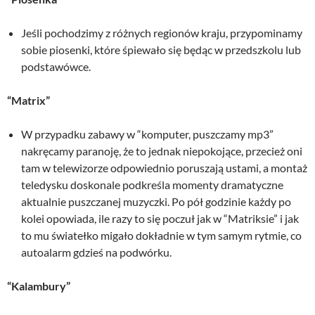
Jeśli pochodzimy z różnych regionów kraju, przypominamy
sobie piosenki, które śpiewało się będąc w przedszkolu lub
podstawówce.
“Matrix”
W przypadku zabawy w “komputer, puszczamy mp3”
nakręcamy paranoję, że to jednak niepokojące, przecież oni
tam w telewizorze odpowiednio poruszają ustami, a montaż
teledysku doskonale podkreśla momenty dramatyczne
aktualnie puszczanej muzyczki. Po pół godzinie każdy po
kolei opowiada, ile razy to się poczuł jak w “Matriksie” i jak
to mu światełko migało dokładnie w tym samym rytmie, co
autoalarm gdzieś na podwórku.
“Kalambury”