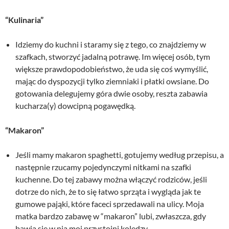
“Kulinaria”
Idziemy do kuchni i staramy się z tego, co znajdziemy w
szafkach, stworzyć jadalną potrawę. Im więcej osób, tym
większe prawdopodobieństwo, że uda się coś wymyślić,
mając do dyspozycji tylko ziemniaki i płatki owsiane. Do
gotowania delegujemy góra dwie osoby, reszta zabawia
kucharza(y) dowcipną pogawędką.
“Makaron”
Jeśli mamy makaron spaghetti, gotujemy według przepisu, a
następnie rzucamy pojedynczymi nitkami na szafki
kuchenne. Do tej zabawy można włączyć rodziców, jeśli
dotrze do nich, że to się łatwo sprząta i wygląda jak te
gumowe pająki, które faceci sprzedawali na ulicy. Moja
matka bardzo zabawę w “makaron” lubi, zwłaszcza, gdy
bawią się w nią moi przystojni koledzy.