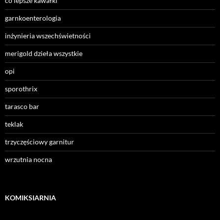
co lepsze kawałki
garnkoenterologia
inżynieria wszechświetności
merigold dzieła wszystkie
opi
sporothrix
tarasco bar
teklak
trzyczęściowy garnitur
wrzutnia nocna
KOMIKSIARNIA