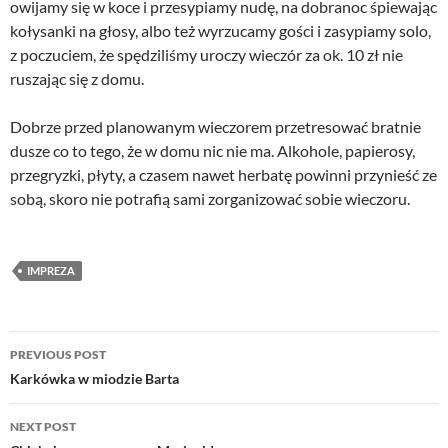
owijamy się w koce i przesypiamy nudę, na dobranoc śpiewając
kołysanki na głosy, albo też wyrzucamy gości i zasypiamy solo,
z poczuciem, że spędziliśmy uroczy wieczór za ok. 10 zł nie
ruszając się z domu.
Dobrze przed planowanym wieczorem przetresować bratnie
dusze co to tego, że w domu nic nie ma. Alkohole, papierosy,
przegryzki, płyty, a czasem nawet herbatę powinni przynieść ze
sobą, skoro nie potrafią sami zorganizować sobie wieczoru.
IMPREZA
Post
PREVIOUS POST
navigation
Karkówka w miodzie Barta
NEXT POST