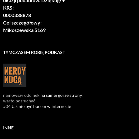
okazji podatków. Dziękuję ♥
KRS:
0000338878
Cel szczegółowy:
Mikoszewska 5169
TYMCZASEM ROBIĘ PODKAST
najnowszy odcinek
na samej górze strony
.
warto posłuchać:
#04
Jak nie być bucem w internecie
INNE