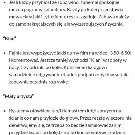
Jeśli każdy przyniósł ze sobą wino, zupełnie spokojnie
można pograć w kalambury. Każdy po kolei przedstawia
mową ciała jakiś tytuł filmu, reszta zgaduje. Zabawa należy
do samonakręcających się, ale wyczerpujących fizycznie.
“Klan”
Fajnie jest wypożyczyć jakiś durny film na wideo [3.50-6.50]
i komentować. Jeszcze taniej wychodzi “Klan” w soboty w
nocy, trzy odcinki po kolei. Kończenie dialogów i
samodzielne odgrywanie etiudek podpatrzonych w serialu
zapewnia przednią rozrywkę.
“Mały artysta”
Rysujemy ołówkiem lub/i flamastrem lub/i sprayem na
ścianie co nam przyjdzie do głowy. Przez resztę wieczoru nie
denerwujemy się, że trzeba to będzie zamalować zanim
przyjdzie ksiądz po kolędzie albo konserwatywni rodzice.