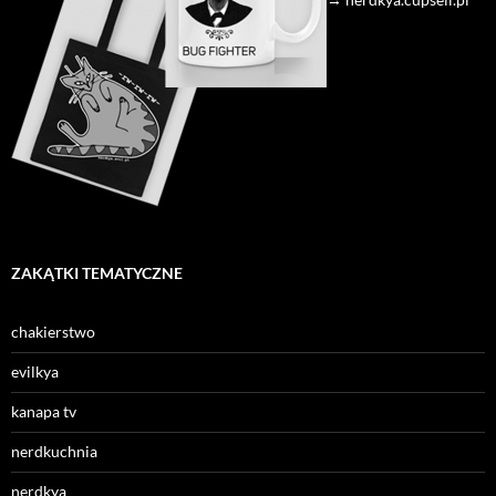
ZAKĄTKI TEMATYCZNE
chakierstwo
evilkya
kanapa tv
nerdkuchnia
nerdkya