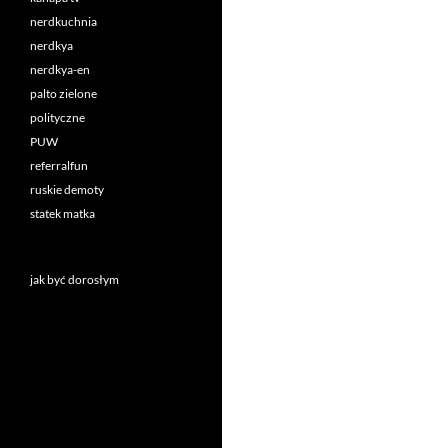
nerdkuchnia
nerdkya
nerdkya-en
palto zielone
polityczne
PUW
referralfun
ruskie demoty
statek matka
jak być dorosłym