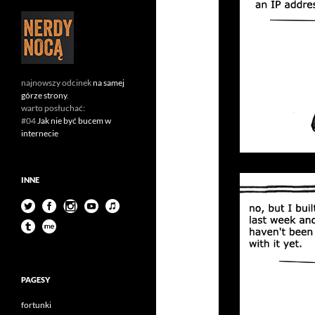
najnowszy odcinek
na samej
górze strony
.
warto posłuchać:
#04
Jak nie być bucem w
internecie
INNE
PAGESY
fortunki