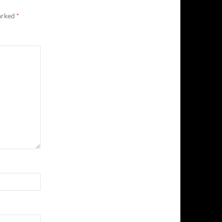
marked
*