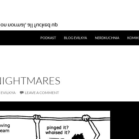
SKIP TO CONTENT
PODKAST
BLOG EVILKYA
NERDKUCHNIA
KOMIK
NIGHTMARES
EVILKYA
LEAVE A COMMENT