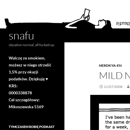
snafu
Search
situation normal, all fucked up
Walczę ze smokiem,
możesz w niego strzelić
NERDKYA-EN
1,5% przy okazji
MILD 
podatków. Dziękuję ♥
KRS:
21/07/2008
0000338878
Cel szczegółowy:
Mikoszewska 5169
TYMCZASEM ROBIĘ PODKAST