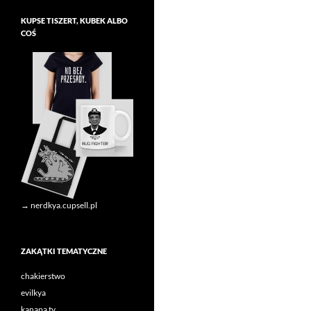
KUPSE TISZERT, KUBEK ALBO
COŚ
→ nerdkya.cupsell.pl
ZAKĄTKI TEMATYCZNE
chakierstwo
evilkya
kanapa tv