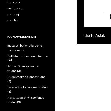
kopyrajty
nerdy nocą
patronuj
socjale
thx to Asiak
NAJNOWSZE KOMCIE
mostbet_iiKn
on
zdarzenie
wskrzeszenie
Kol3ktor
on
terapia na stopę za
niską
Szk1
on
Smoka pokonać
trudno (3)
M.
on
Smoka pokonać trudno
(3)
Ewa
on
Smoka pokonać trudno
(3)
Marta G.
on
Smoka pokonać
trudno (3)