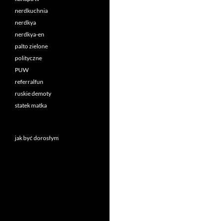
nerdkuchnia
nerdkya
nerdkya-en
palto zielone
polityczne
PUW
referralfun
ruskie demoty
statek matka
jak być dorosłym