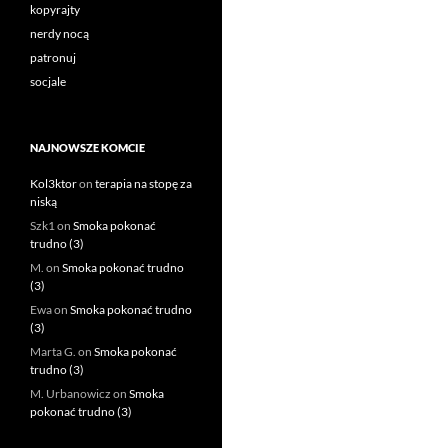
kopyrajty
nerdy nocą
patronuj
socjale
NAJNOWSZE KOMCIE
Kol3ktor
on
terapia na stopę za
niską
Szk1
on
Smoka pokonać
trudno (3)
M.
on
Smoka pokonać trudno
(3)
Ewa
on
Smoka pokonać trudno
(3)
Marta G.
on
Smoka pokonać
trudno (3)
M. Urbanowicz
on
Smoka
pokonać trudno (3)