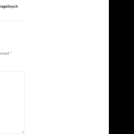
zególnych
marked
*