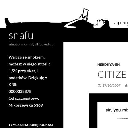
snafu
Search
situation normal, all fucked up
Walczę ze smokiem,
możesz w niego strzelić
NERDKYA-EN
1,5% przy okazji
CITIZ
podatków. Dziękuję ♥
KRS:
17/10/2007
0000338878
Cel szczegółowy:
Mikoszewska 5169
TYMCZASEM ROBIĘ PODKAST