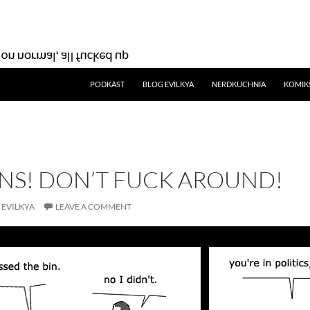
SKIP TO CONTENT
PODKAST
BLOG EVILKYA
NERDKUCHNIA
KOMIK
ENS! DON’T FUCK AROUND!
EVILKYA
LEAVE A COMMENT