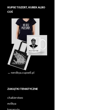
KUPSE TISZERT, KUBEK ALBO
COŚ
→ nerdkya.cupsell.pl
ZAKĄTKI TEMATYCZNE
chakierstwo
evilkya
kanapa tv