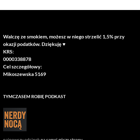
Walczę ze smokiem, możesz w niego strzelić 1,5% przy
okazji podatków. Dziękuję ♥
KRS:
0000338878
Cel szczegółowy:
Mikoszewska 5169
TYMCZASEM ROBIĘ PODKAST
najnowszy odcinek
na samej górze strony
.