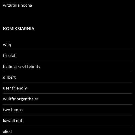
wrzutnia nocna
KOMIKSIARNIA
wilq
freefall
hallmarks of felinity
dilbert
user friendly
wulffmorgenthaler
two lumps
kawaii not
xkcd