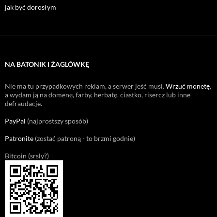
jak być dorosłym
NA BATONIK I ŻAGLÓWKĘ
Nie ma tu przypadkowych reklam, a serwer jeść musi.
Wrzuć monetę
,
a wydam ją na domenę, farby, herbatę, ciastko, risercz lub inne
defraudacje.
PayPal
(najprostszy sposób)
Patronite
(zostać patroną - to brzmi godnie)
Bitcoin (srsly?)