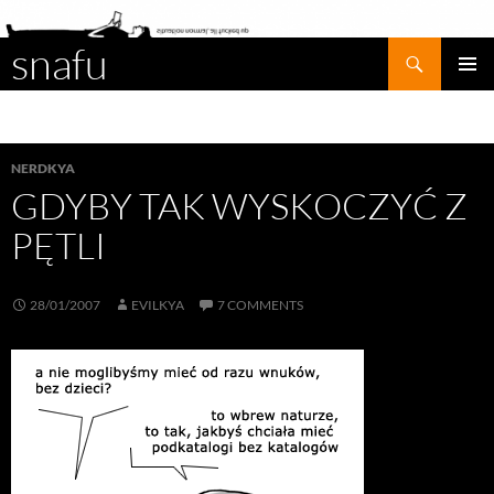
snafu
Search
SKIP
PRIMAR
TO
MENU
CONTENT
NERDKYA
GDYBY TAK WYSKOCZYĆ Z
PĘTLI
28/01/2007
EVILKYA
7 COMMENTS