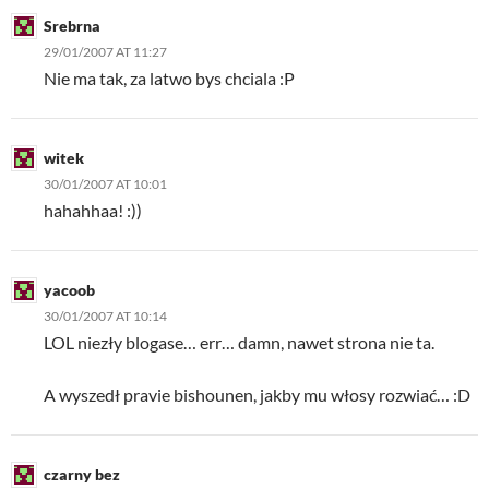
Srebrna
29/01/2007 AT 11:27
Nie ma tak, za latwo bys chciala :P
witek
30/01/2007 AT 10:01
hahahhaa! :))
yacoob
30/01/2007 AT 10:14
LOL niezły blogase… err… damn, nawet strona nie ta.
A wyszedł pravie bishounen, jakby mu włosy rozwiać… :D
czarny bez