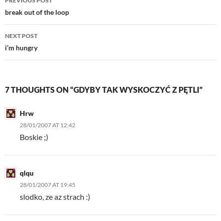
PREVIOUS POST
navigation
break out of the loop
NEXT POST
i’m hungry
7 THOUGHTS ON “GDYBY TAK WYSKOCZYĆ Z PĘTLI”
Hrw
28/01/2007 AT 12:42
Boskie ;)
qlqu
28/01/2007 AT 19:45
slodko, ze az strach :)