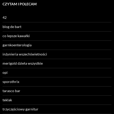
CZYTAM I POLECAM
42
blog de bart
co lepsze kawałki
garnkoenterologia
inżynieria wszechświetności
merigold dzieła wszystkie
opi
sporothrix
tarasco bar
teklak
trzyczęściowy garnitur