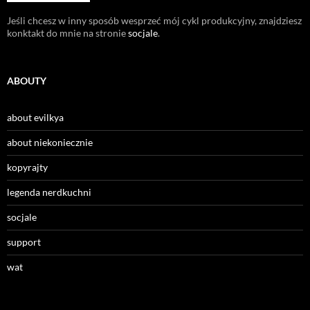
Jeśli chcesz w inny sposób wesprzeć mój cykl produkcyjny, znajdziesz
konktakt do mnie na stronie
socjale
.
ABOUTY
about evilkya
about niekoniecznie
kopyrajty
legenda nerdkuchni
socjale
support
wat