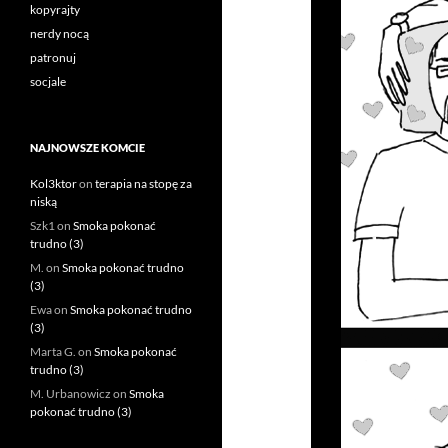
kopyrajty
nerdy nocą
patronuj
socjale
NAJNOWSZE KOMCIE
Kol3ktor
on
terapia na stopę za
niską
Szk1
on
Smoka pokonać
trudno (3)
M.
on
Smoka pokonać trudno
(3)
Ewa
on
Smoka pokonać trudno
(3)
Marta G.
on
Smoka pokonać
trudno (3)
M. Urbanowicz
on
Smoka
pokonać trudno (3)