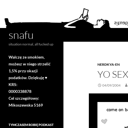
snafu
Search
situation normal, all fucked up
Walczę ze smokiem,
możesz w niego strzelić
NERDKYA-EN
1,5% przy okazji
YO SE
podatków. Dziękuję ♥
KRS:
04/09/2004
0000338878
Cel szczegółowy:
Mikoszewska 5169
TYMCZASEM ROBIĘ PODKAST