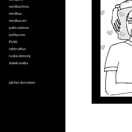
nerdkuchnia
nerdkya
nerdkya-en
palto zielone
polityczne
PUW
referralfun
ruskie demoty
statek matka
jak być dorosłym