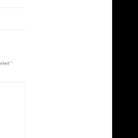
marked
*