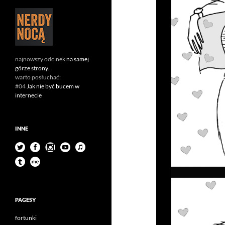
najnowszy odcinek
na samej
górze strony
.
warto posłuchać:
#04
Jak nie być bucem w
internecie
INNE
PAGESY
fortunki