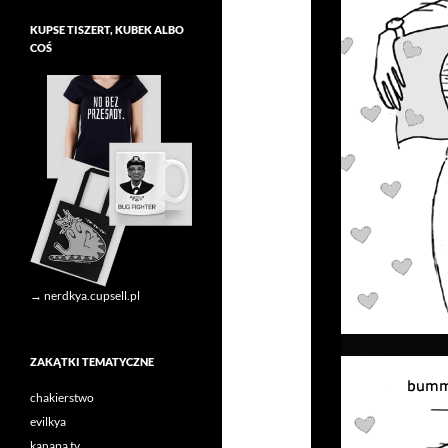
KUPSE TISZERT, KUBEK ALBO
COŚ
→ nerdkya.cupsell.pl
ZAKĄTKI TEMATYCZNE
chakierstwo
evilkya
kanapa tv