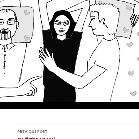
Post
PREVIOUS POST
greylisting, anyone?