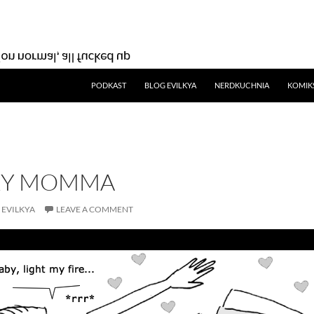
SKIP TO CONTENT
PODKAST
BLOG EVILKYA
NERDKUCHNIA
KOMIK
XY MOMMA
EVILKYA
LEAVE A COMMENT