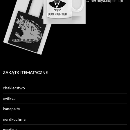
→ nerdkya.cupsell.pl
ZAKĄTKI TEMATYCZNE
chakierstwo
evilkya
kanapa tv
nerdkuchnia
nerdkya