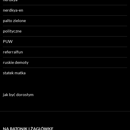
nerdkya-en
palto zielone
polityczne
PUW
referralfun
ruskie demoty
statek matka
jak być dorosłym
NA BATONIK I ŻAGLÓWKĘ