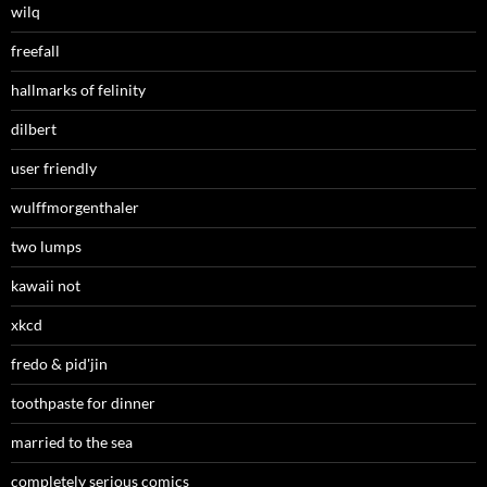
wilq
freefall
hallmarks of felinity
dilbert
user friendly
wulffmorgenthaler
two lumps
kawaii not
xkcd
fredo & pid'jin
toothpaste for dinner
married to the sea
completely serious comics