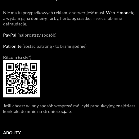
Nie ma tu przypadkowych reklam, a serwer jeść musi.
Wrzuć monetę
,
a wydam ją na domenę, farby, herbatę, ciastko, risercz lub inne
defraudacje.
PayPal
(najprostszy sposób)
Patronite
(zostać patroną - to brzmi godnie)
Bitcoin (srsly?)
Jeśli chcesz w inny sposób wesprzeć mój cykl produkcyjny, znajdziesz
konktakt do mnie na stronie
socjale
.
ABOUTY