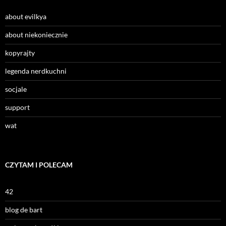
about evilkya
about niekoniecznie
kopyrajty
legenda nerdkuchni
socjale
support
wat
CZYTAM I POLECAM
42
blog de bart