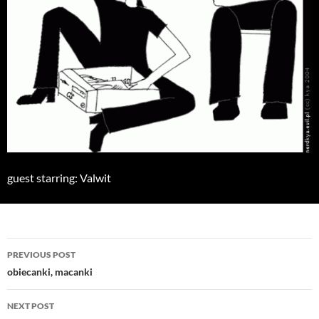
guest starring: Valwit
Post
PREVIOUS POST
navigation
obiecanki, macanki
NEXT POST