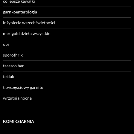
co lepsze kawałki
garnkoenterologia
inżynieria wszechświetności
merigold dzieła wszystkie
opi
sporothrix
tarasco bar
teklak
trzyczęściowy garnitur
wrzutnia nocna
KOMIKSIARNIA