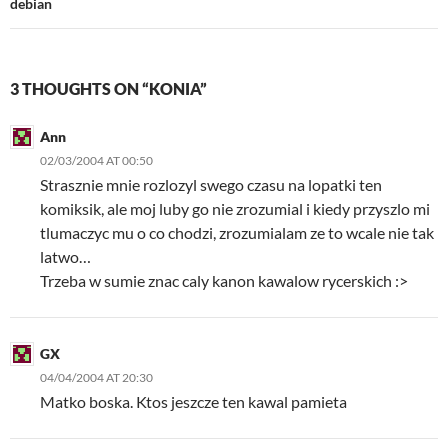
debian
3 THOUGHTS ON “KONIA”
Ann
02/03/2004 AT 00:50
Strasznie mnie rozlozyl swego czasu na lopatki ten
komiksik, ale moj luby go nie zrozumial i kiedy przyszlo mi
tlumaczyc mu o co chodzi, zrozumialam ze to wcale nie tak
latwo…
Trzeba w sumie znac caly kanon kawalow rycerskich :>
GX
04/04/2004 AT 20:30
Matko boska. Ktos jeszcze ten kawal pamieta