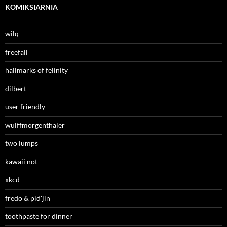
KOMIKSIARNIA
wilq
freefall
hallmarks of felinity
dilbert
user friendly
wulffmorgenthaler
two lumps
kawaii not
xkcd
fredo & pid'jin
toothpaste for dinner