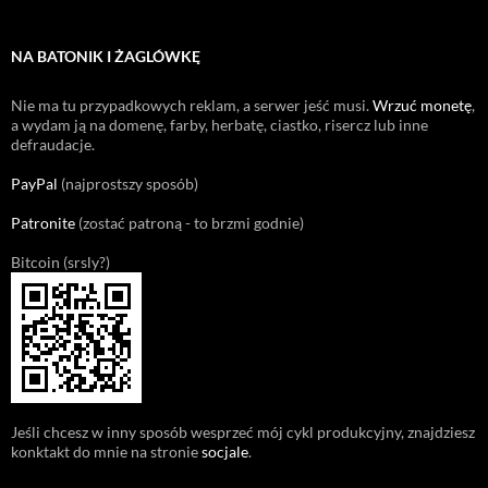
NA BATONIK I ŻAGLÓWKĘ
Nie ma tu przypadkowych reklam, a serwer jeść musi.
Wrzuć monetę
,
a wydam ją na domenę, farby, herbatę, ciastko, risercz lub inne
defraudacje.
PayPal
(najprostszy sposób)
Patronite
(zostać patroną - to brzmi godnie)
Bitcoin (srsly?)
Jeśli chcesz w inny sposób wesprzeć mój cykl produkcyjny, znajdziesz
konktakt do mnie na stronie
socjale
.