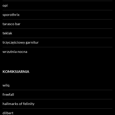
opi
sporothrix
tarasco bar
teklak
trzyczęściowy garnitur
wrzutnia nocna
KOMIKSIARNIA
wilq
freefall
hallmarks of felinity
dilbert