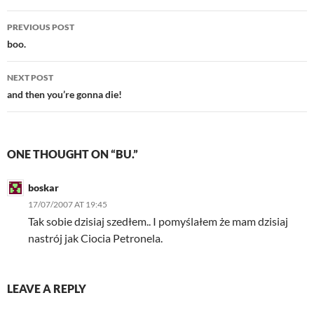
Post
PREVIOUS POST
navigation
boo.
NEXT POST
and then you’re gonna die!
ONE THOUGHT ON “BU.”
boskar
17/07/2007 AT 19:45
Tak sobie dzisiaj szedłem.. I pomyślałem że mam dzisiaj
nastrój jak Ciocia Petronela.
LEAVE A REPLY