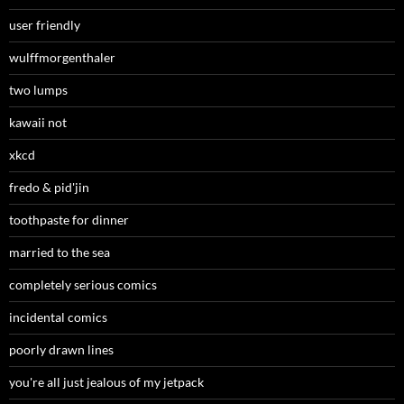
user friendly
wulffmorgenthaler
two lumps
kawaii not
xkcd
fredo & pid'jin
toothpaste for dinner
married to the sea
completely serious comics
incidental comics
poorly drawn lines
you're all just jealous of my jetpack