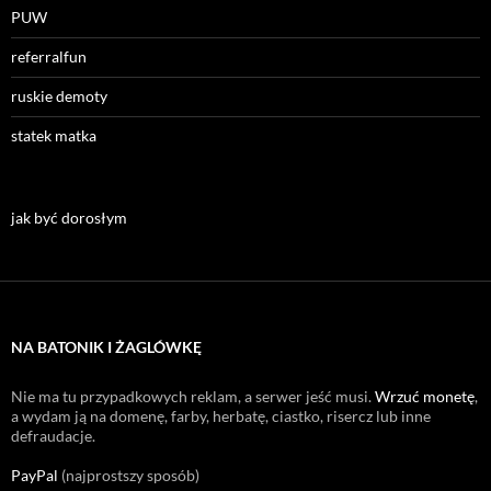
PUW
referralfun
ruskie demoty
statek matka
jak być dorosłym
NA BATONIK I ŻAGLÓWKĘ
Nie ma tu przypadkowych reklam, a serwer jeść musi.
Wrzuć monetę
,
a wydam ją na domenę, farby, herbatę, ciastko, risercz lub inne
defraudacje.
PayPal
(najprostszy sposób)