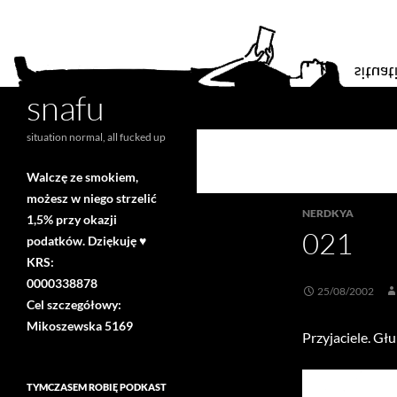
snafu
Search
situation normal, all fucked up
Walczę ze smokiem,
możesz w niego strzelić
NERDKYA
1,5% przy okazji
021
podatków. Dziękuję ♥
KRS:
0000338878
25/08/2002
Cel szczegółowy:
Mikoszewska 5169
Przyjaciele. Gł
TYMCZASEM ROBIĘ PODKAST