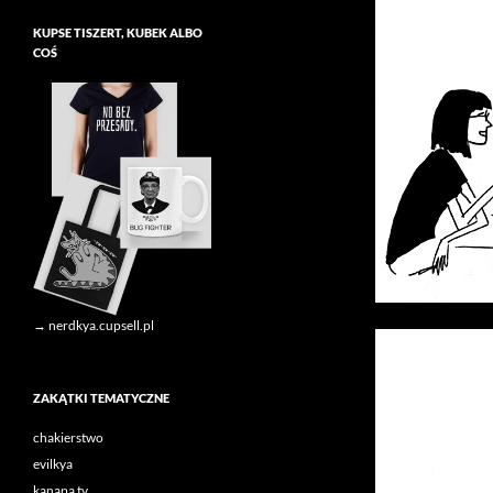
KUPSE TISZERT, KUBEK ALBO
COŚ
→ nerdkya.cupsell.pl
ZAKĄTKI TEMATYCZNE
chakierstwo
evilkya
kanapa tv