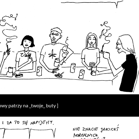
wy patrzy na _twoje_ buty ]