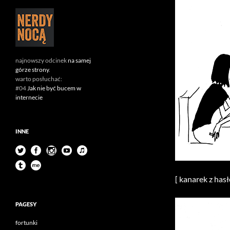
najnowszy odcinek
na samej
górze strony
.
warto posłuchać:
#04
Jak nie być bucem w
internecie
INNE
[ kanarek z has
PAGESY
fortunki