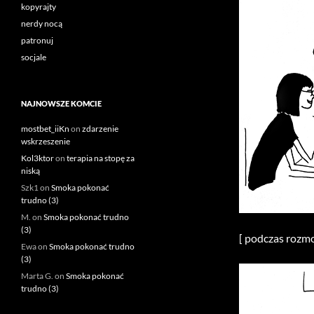
kopyrajty
nerdy nocą
patronuj
socjale
NAJNOWSZE KOMCIE
mostbet_iiKn
on
zdarzenie
wskrzeszenie
Kol3ktor
on
terapia na stopę za
niską
Szk1
on
Smoka pokonać
trudno (3)
M.
on
Smoka pokonać trudno
(3)
[ podczas rozmo
Ewa
on
Smoka pokonać trudno
(3)
Marta G.
on
Smoka pokonać
trudno (3)