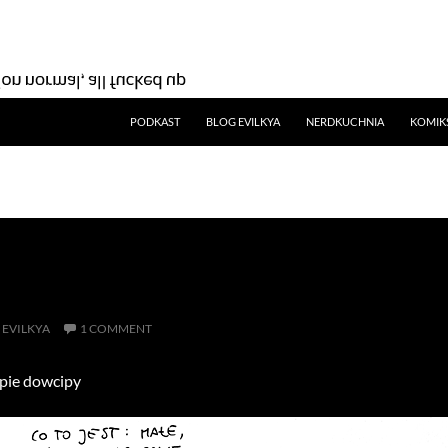
SKIP TO CONTENT
PODKAST
BLOG EVILKYA
NERDKUCHNIA
KOMIK
EVILKYA
1 COMMENT
upie dowcipy