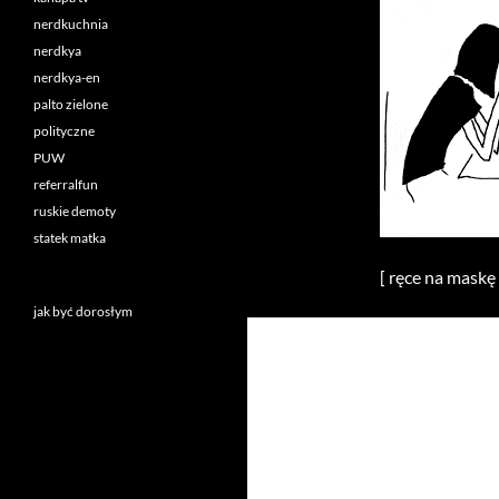
nerdkuchnia
nerdkya
nerdkya-en
palto zielone
polityczne
PUW
referralfun
ruskie demoty
statek matka
[ ręce na maskę 
jak być dorosłym