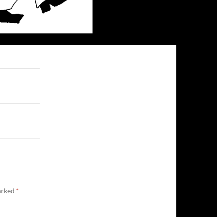
marked
*