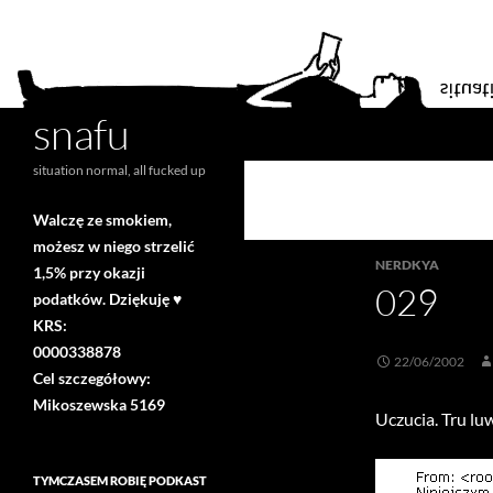
snafu
Search
situation normal, all fucked up
Walczę ze smokiem,
możesz w niego strzelić
NERDKYA
1,5% przy okazji
029
podatków. Dziękuję ♥
KRS:
0000338878
22/06/2002
Cel szczegółowy:
Mikoszewska 5169
Uczucia. Tru lu
TYMCZASEM ROBIĘ PODKAST