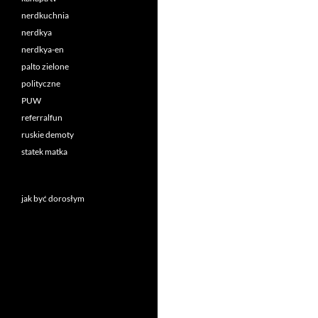
nerdkuchnia
nerdkya
nerdkya-en
palto zielone
polityczne
PUW
referralfun
ruskie demoty
statek matka
jak być dorosłym