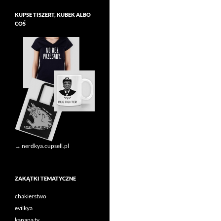
KUPSE TISZERT, KUBEK ALBO
COŚ
→ nerdkya.cupsell.pl
ZAKĄTKI TEMATYCZNE
chakierstwo
evilkya
kanapa tv