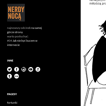
najnowszy odcinek
na samej
górze strony
.
warto posłuchać:
#04
Jak nie być bucem w
internecie
INNE
PAGESY
fortunki