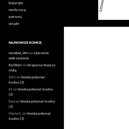
kopyrajty
nerdy nocą
patronuj
socjale
NAJNOWSZE KOMCIE
mostbet_iiKn
on
zdarzenie
wskrzeszenie
Kol3ktor
on
terapia na stopę za
niską
Szk1
on
Smoka pokonać
trudno (3)
M.
on
Smoka pokonać trudno
(3)
Ewa
on
Smoka pokonać trudno
(3)
Marta G.
on
Smoka pokonać
trudno (3)