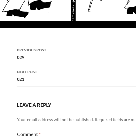
Post
PREVIOUS POST
navigation
029
NEXT POST
021
LEAVE A REPLY
Your email address will not be published.
Required fields are 
Comment
*