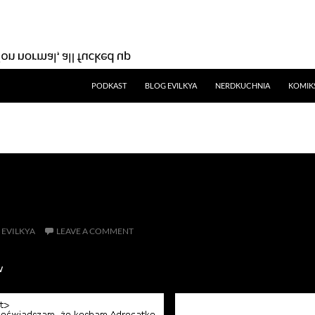
SKIP TO CONTENT
PODKAST
BLOG EVILKYA
NERDKUCHNIA
KOMIK
EVILKYA
LEAVE A COMMENT
w